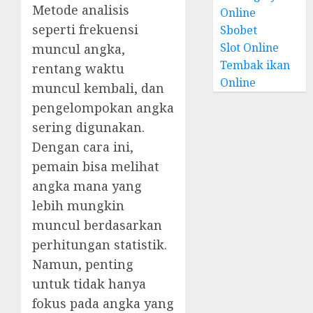
Metode analisis
Online
seperti frekuensi
Sbobet
Slot Online
muncul angka,
Tembak ikan
rentang waktu
Online
muncul kembali, dan
pengelompokan angka
sering digunakan.
Dengan cara ini,
pemain bisa melihat
angka mana yang
lebih mungkin
muncul berdasarkan
perhitungan statistik.
Namun, penting
untuk tidak hanya
fokus pada angka yang