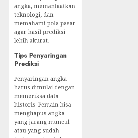
angka, memanfaatkan
teknologi, dan
memahami pola pasar
agar hasil prediksi
lebih akurat.
Tips Penyaringan
Prediksi
Penyaringan angka
harus dimulai dengan
memeriksa data
historis. Pemain bisa
menghapus angka
yang jarang muncul
atau yang sudah