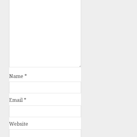
Name
*
Email
*
Website