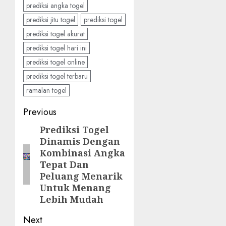
prediksi angka togel
prediksi jitu togel
prediksi togel
prediksi togel akurat
prediksi togel hari ini
prediksi togel online
prediksi togel terbaru
ramalan togel
Post
Previous
navigation
Prediksi Togel
Previous
Dinamis Dengan
post:
Kombinasi Angka
Tepat Dan
Peluang Menarik
Untuk Menang
Lebih Mudah
Next