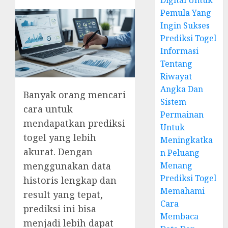
Digital Untuk
Pemula Yang
Ingin Sukses
Prediksi Togel
Informasi
Tentang
Riwayat
Angka Dan
Banyak orang mencari
Sistem
cara untuk
Permainan
mendapatkan prediksi
Untuk
togel yang lebih
Meningkatka
akurat. Dengan
n Peluang
Menang
menggunakan data
Prediksi Togel
historis lengkap dan
Memahami
result yang tepat,
Cara
prediksi ini bisa
Membaca
menjadi lebih dapat