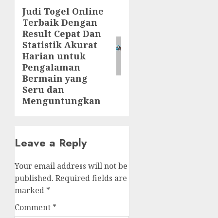
Judi Togel Online
Next
Terbaik Dengan
post:
Result Cepat Dan
Statistik Akurat
Harian untuk
Pengalaman
Bermain yang
Seru dan
Menguntungkan
Leave a Reply
Your email address will not be
published.
Required fields are
marked
*
Comment
*