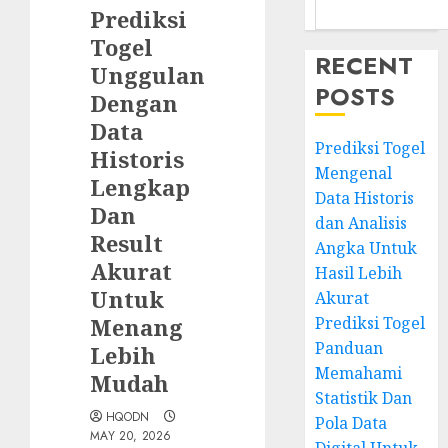
Prediksi
Togel
RECENT
Unggulan
POSTS
Dengan
Data
Prediksi Togel
Historis
Mengenal
Lengkap
Data Historis
Dan
dan Analisis
Result
Angka Untuk
Akurat
Hasil Lebih
Untuk
Akurat
Menang
Prediksi Togel
Panduan
Lebih
Memahami
Mudah
Statistik Dan
HQODN
Pola Data
MAY 20, 2026