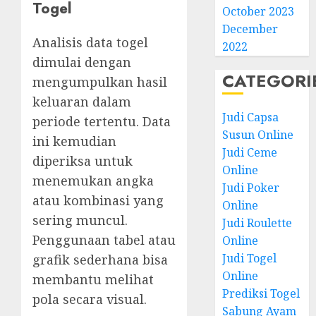
Togel
October 2023
December
Analisis data togel
2022
dimulai dengan
CATEGORI
mengumpulkan hasil
keluaran dalam
Judi Capsa
periode tertentu. Data
Susun Online
ini kemudian
Judi Ceme
diperiksa untuk
Online
menemukan angka
Judi Poker
atau kombinasi yang
Online
sering muncul.
Judi Roulette
Penggunaan tabel atau
Online
Judi Togel
grafik sederhana bisa
Online
membantu melihat
Prediksi Togel
pola secara visual.
Sabung Ayam