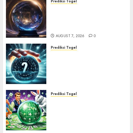
Prediksi Togel
0
Prediksi Togel Panduan
Memahami Statistik Dan Pola
Data Digital Untuk Pemula
Yang Ingin Sukses
AUGUST 7, 2026
0
Prediksi Togel
Prediksi Togel Informasi
Tentang Riwayat Angka Dan
Sistem Permainan Untuk
Meningkatkan Peluang
Menang
AUGUST 6, 2026
0
Prediksi Togel
Prediksi Togel Memahami
Cara Membaca Data Dan
Statistik Angka Untuk
Meningkatkan Peluang
Menang