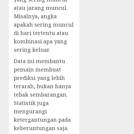
atau jarang muncul.
Misalnya, angka
apakah sering muncul
di hari tertentu atau
kombinasi apa yang
sering keluar.
Data ini membantu
pemain membuat
prediksi yang lebih
terarah, bukan hanya
tebak sembarangan.
Statistik juga
mengurangi
ketergantungan pada
keberuntungan saja.