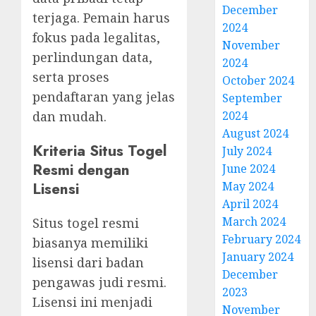
December
terjaga. Pemain harus
2024
fokus pada legalitas,
November
perlindungan data,
2024
serta proses
October 2024
pendaftaran yang jelas
September
2024
dan mudah.
August 2024
Kriteria Situs Togel
July 2024
Resmi dengan
June 2024
Lisensi
May 2024
April 2024
March 2024
Situs togel resmi
February 2024
biasanya memiliki
January 2024
lisensi dari badan
December
pengawas judi resmi.
2023
Lisensi ini menjadi
November