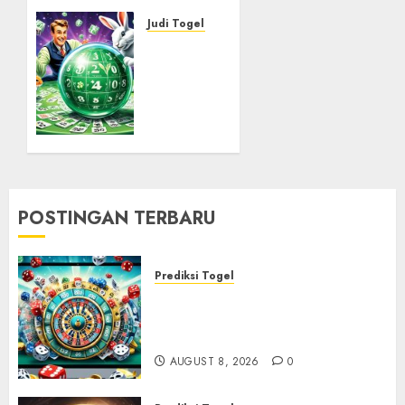
Statistik
Modern
Judi Togel Online
Dan
Judi
Pasaran
Togel
Dunia
Online
Lengkap
Dinamis
Untuk
Dengan
Pengalaman
Akses
Main
Mudah
Lebih
Dan
Seru
Result
POSTINGAN TERBARU
Valid
MAY 27,
Harian
2026
untuk
0
Prediksi Togel
Pengalaman
Prediksi Togel Mengenal Data
Bermain
Historis dan Analisis Angka
Lebih
Untuk Hasil Lebih Akurat
Menyenangkan
AUGUST 8, 2026
0
MAY 26,
2026