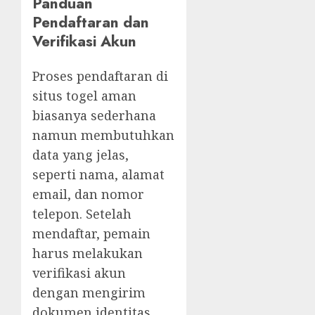
Panduan
Pendaftaran dan
Verifikasi Akun
Proses pendaftaran di
situs togel aman
biasanya sederhana
namun membutuhkan
data yang jelas,
seperti nama, alamat
email, dan nomor
telepon. Setelah
mendaftar, pemain
harus melakukan
verifikasi akun
dengan mengirim
dokumen identitas.