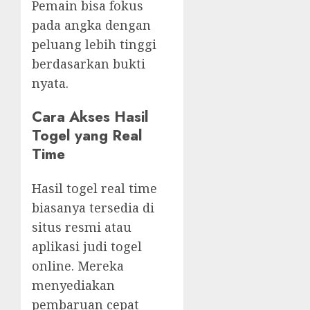
Pemain bisa fokus
pada angka dengan
peluang lebih tinggi
berdasarkan bukti
nyata.
Cara Akses Hasil
Togel yang Real
Time
Hasil togel real time
biasanya tersedia di
situs resmi atau
aplikasi judi togel
online. Mereka
menyediakan
pembaruan cepat