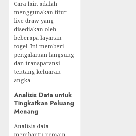
Cara lain adalah
menggunakan fitur
live draw yang
disediakan oleh
beberapa layanan
togel. Ini memberi
pengalaman langsung
dan transparansi
tentang keluaran
angka.
Analisis Data untuk
Tingkatkan Peluang
Menang
Analisis data
membantu pemain