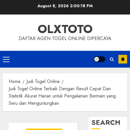
Skip
August 8, 2026
2:00:19 PM
to
content
OLXTOTO
DAFTAR AGEN TOGEL ONLINE DIPERCAYA
Primary
Menu
Home
Judi Togel Online
Judi Togel Online Terbaik Dengan Result Cepat Dan
Statistik Akurat Harian untuk Pengalaman Bermain yang
Seru dan Menguntungkan
SEARCH