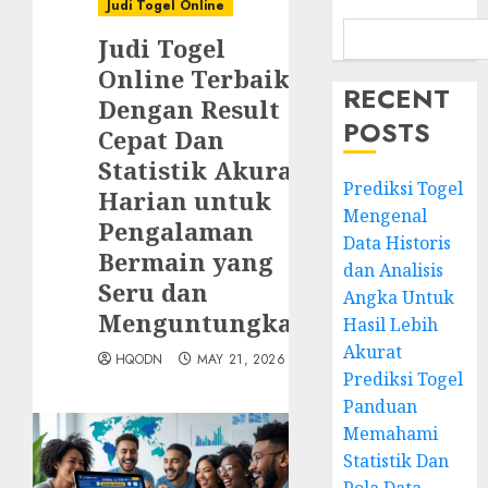
Judi Togel Online
Judi Togel
Online Terbaik
RECENT
Dengan Result
POSTS
Cepat Dan
Statistik Akurat
Prediksi Togel
Harian untuk
Mengenal
Pengalaman
Data Historis
Bermain yang
dan Analisis
Seru dan
Angka Untuk
Menguntungkan
Hasil Lebih
Akurat
HQODN
MAY 21, 2026
Prediksi Togel
Panduan
Memahami
Statistik Dan