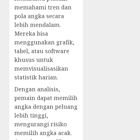
memahami tren dan
pola angka secara
lebih mendalam.
Mereka bisa
menggunakan grafik,
tabel, atau software
khusus untuk
memvisualisasikan
statistik harian.
Dengan analisis,
pemain dapat memilih
angka dengan peluang
lebih tinggi,
mengurangi risiko
memilih angka acak.