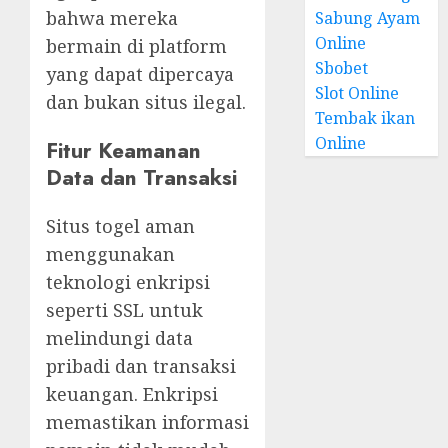
bahwa mereka
Sabung Ayam
Online
bermain di platform
Sbobet
yang dapat dipercaya
Slot Online
dan bukan situs ilegal.
Tembak ikan
Online
Fitur Keamanan
Data dan Transaksi
Situs togel aman
menggunakan
teknologi enkripsi
seperti SSL untuk
melindungi data
pribadi dan transaksi
keuangan. Enkripsi
memastikan informasi