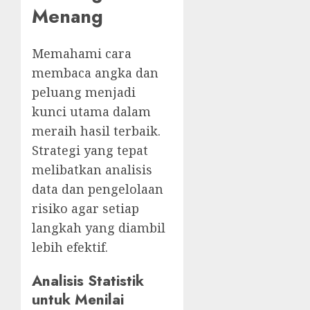
Menang
Memahami cara
membaca angka dan
peluang menjadi
kunci utama dalam
meraih hasil terbaik.
Strategi yang tepat
melibatkan analisis
data dan pengelolaan
risiko agar setiap
langkah yang diambil
lebih efektif.
Analisis Statistik
untuk Menilai