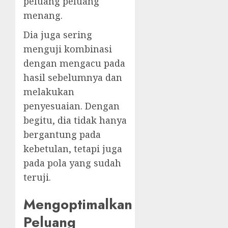
peluang peluang
menang.
Dia juga sering
menguji kombinasi
dengan mengacu pada
hasil sebelumnya dan
melakukan
penyesuaian. Dengan
begitu, dia tidak hanya
bergantung pada
kebetulan, tetapi juga
pada pola yang sudah
teruji.
Mengoptimalkan
Peluang