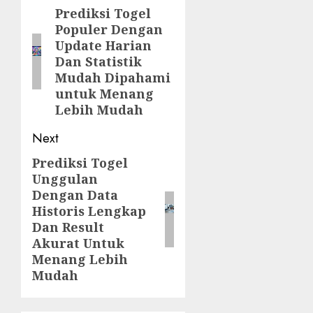
navigation
Prediksi Togel
Previous
Populer Dengan
post:
Update Harian
Dan Statistik
Mudah Dipahami
untuk Menang
Lebih Mudah
Next
Prediksi Togel
Next
Unggulan
post:
Dengan Data
Historis Lengkap
Dan Result
Akurat Untuk
Menang Lebih
Mudah