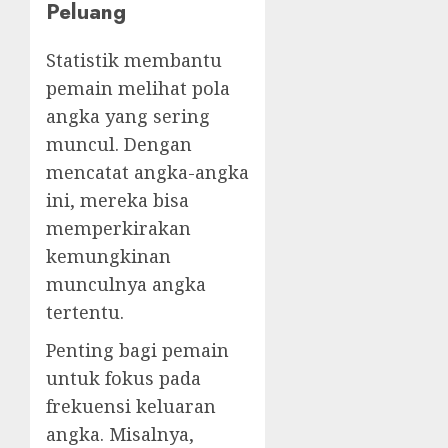
Peluang
Statistik membantu
pemain melihat pola
angka yang sering
muncul. Dengan
mencatat angka-angka
ini, mereka bisa
memperkirakan
kemungkinan
munculnya angka
tertentu.
Penting bagi pemain
untuk fokus pada
frekuensi keluaran
angka. Misalnya,