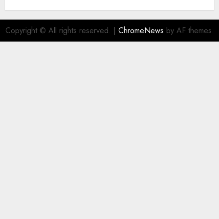
Copyright © All rights reserved.
|
ChromeNews
by AF themes.