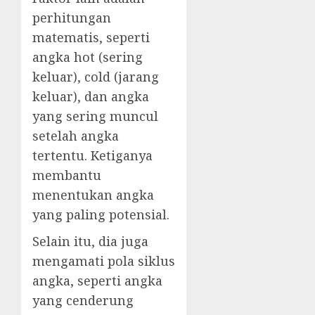
perhitungan
matematis, seperti
angka hot (sering
keluar), cold (jarang
keluar), dan angka
yang sering muncul
setelah angka
tertentu. Ketiganya
membantu
menentukan angka
yang paling potensial.
Selain itu, dia juga
mengamati pola siklus
angka, seperti angka
yang cenderung