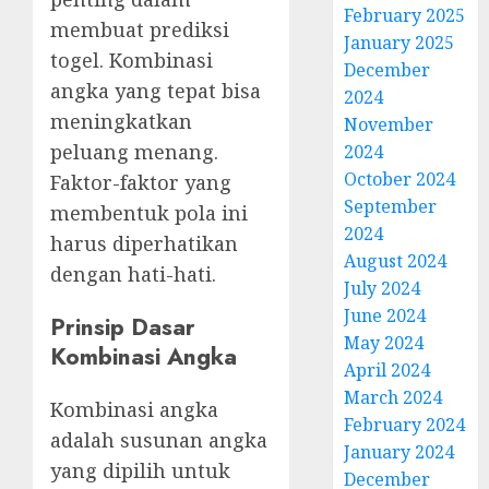
February 2025
membuat prediksi
January 2025
togel. Kombinasi
December
angka yang tepat bisa
2024
meningkatkan
November
peluang menang.
2024
October 2024
Faktor-faktor yang
September
membentuk pola ini
2024
harus diperhatikan
August 2024
dengan hati-hati.
July 2024
June 2024
Prinsip Dasar
May 2024
Kombinasi Angka
April 2024
March 2024
Kombinasi angka
February 2024
adalah susunan angka
January 2024
yang dipilih untuk
December