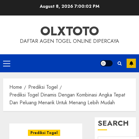
Skip
August 8, 2026
7:00:03 PM
to
content
OLXTOTO
DAFTAR AGEN TOGEL ONLINE DIPERCAYA
Primary
Menu
Home
Prediksi Togel
Prediksi Togel Dinamis Dengan Kombinasi Angka Tepat
Dan Peluang Menarik Untuk Menang Lebih Mudah
SEARCH
Prediksi Togel