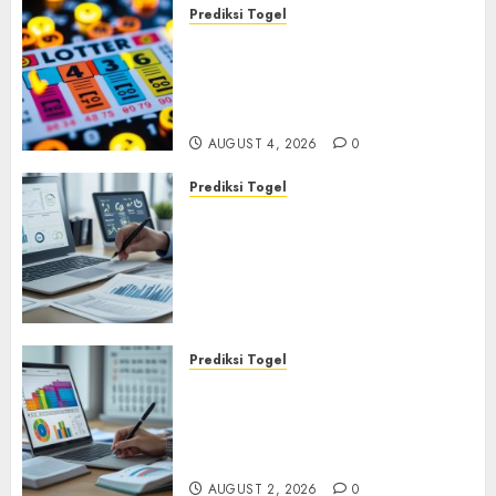
Prediksi Togel
Prediksi Togel Panduan
Mengolah Informasi Dan Data
Historis Untuk Meningkatkan
Akurasi Tebakan
AUGUST 4, 2026
0
Prediksi Togel
Prediksi Togel Mengenal
Metode Analisis Data Dalam
Permainan Angka Untuk
Meningkatkan Peluang
Menang
AUGUST 3, 2026
0
Prediksi Togel
Prediksi Togel Memahami
Konsep Probabilitas Dan
Statistik Dasar Untuk Pemula
Yang Ingin Menang
AUGUST 2, 2026
0