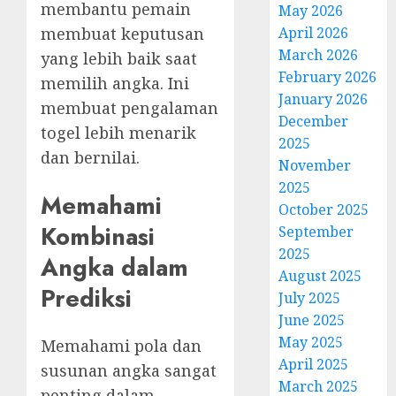
membantu pemain
May 2026
April 2026
membuat keputusan
March 2026
yang lebih baik saat
February 2026
memilih angka. Ini
January 2026
membuat pengalaman
December
togel lebih menarik
2025
dan bernilai.
November
2025
Memahami
October 2025
Kombinasi
September
2025
Angka dalam
August 2025
Prediksi
July 2025
June 2025
May 2025
Memahami pola dan
April 2025
susunan angka sangat
March 2025
penting dalam