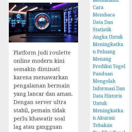
Memahami
Cara
Membaca
Data Dan
Statistik
Angka Untuk
Meningkatka
n Peluang
Platform judi roulette
Menang
online modern kini
Prediksi Togel
semakin diminati
Panduan
karena menawarkan
Mengolah
pengalaman bermain
Informasi Dan
yang lancar dan aman.
Data Historis
Dengan server ultra
Untuk
stabil, pemain tidak
Meningkatka
n Akurasi
perlu khawatir soal
Tebakan
lag atau gangguan