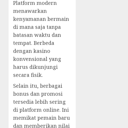
Platform modern
menawarkan
kenyamanan bermain
di mana saja tanpa
batasan waktu dan
tempat. Berbeda
dengan kasino
konvensional yang
harus dikunjungi
secara fisik.
Selain itu, berbagai
bonus dan promosi
tersedia lebih sering
di platform online. Ini
memikat pemain baru
dan memberikan nilai