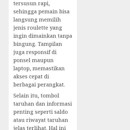
tersusun rapi,
sehingga pemain bisa
langsung memilih
jenis roulette yang
ingin dimainkan tanpa
bingung. Tampilan
juga responsif di
ponsel maupun
laptop, memastikan
akses cepat di
berbagai perangkat.
Selain itu, tombol
taruhan dan informasi
penting seperti saldo
atau riwayat taruhan
jelas terlihat. Hal ini