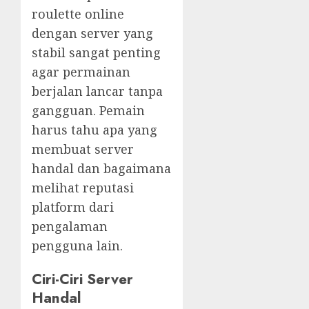
roulette online
dengan server yang
stabil sangat penting
agar permainan
berjalan lancar tanpa
gangguan. Pemain
harus tahu apa yang
membuat server
handal dan bagaimana
melihat reputasi
platform dari
pengalaman
pengguna lain.
Ciri-Ciri Server
Handal