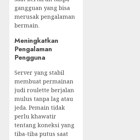
gangguan yang bisa
merusak pengalaman
bermain.
Meningkatkan
Pengalaman
Pengguna
Server yang stabil
membuat permainan
judi roulette berjalan
mulus tanpa lag atau
jeda. Pemain tidak
perlu khawatir
tentang koneksi yang
tiba-tiba putus saat