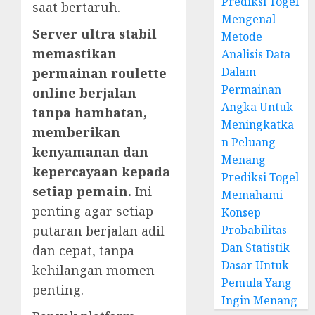
Prediksi Togel
saat bertaruh.
Mengenal
Server ultra stabil
Metode
memastikan
Analisis Data
Dalam
permainan roulette
Permainan
online berjalan
Angka Untuk
tanpa hambatan,
Meningkatka
memberikan
n Peluang
kenyamanan dan
Menang
kepercayaan kepada
Prediksi Togel
setiap pemain.
Ini
Memahami
penting agar setiap
Konsep
Probabilitas
putaran berjalan adil
Dan Statistik
dan cepat, tanpa
Dasar Untuk
kehilangan momen
Pemula Yang
penting.
Ingin Menang