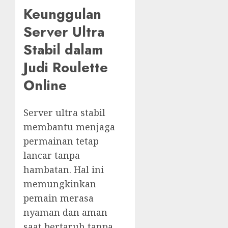
Keunggulan
Server Ultra
Stabil dalam
Judi Roulette
Online
Server ultra stabil
membantu menjaga
permainan tetap
lancar tanpa
hambatan. Hal ini
memungkinkan
pemain merasa
nyaman dan aman
saat bertaruh tanpa