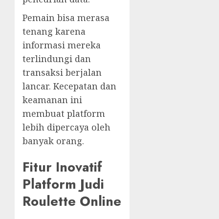
Pemain bisa merasa
tenang karena
informasi mereka
terlindungi dan
transaksi berjalan
lancar. Kecepatan dan
keamanan ini
membuat platform
lebih dipercaya oleh
banyak orang.
Fitur Inovatif
Platform Judi
Roulette Online