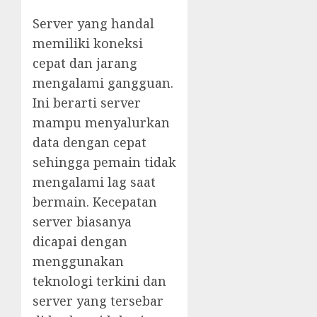
Server yang handal
memiliki koneksi
cepat dan jarang
mengalami gangguan.
Ini berarti server
mampu menyalurkan
data dengan cepat
sehingga pemain tidak
mengalami lag saat
bermain. Kecepatan
server biasanya
dicapai dengan
menggunakan
teknologi terkini dan
server yang tersebar