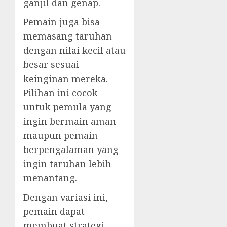
ganjil dan genap.
Pemain juga bisa
memasang taruhan
dengan nilai kecil atau
besar sesuai
keinginan mereka.
Pilihan ini cocok
untuk pemula yang
ingin bermain aman
maupun pemain
berpengalaman yang
ingin taruhan lebih
menantang.
Dengan variasi ini,
pemain dapat
membuat strategi