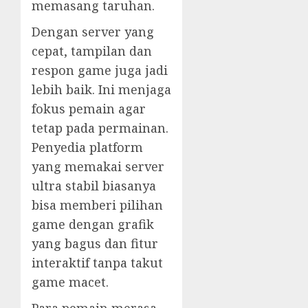
memasang taruhan.
Dengan server yang
cepat, tampilan dan
respon game juga jadi
lebih baik. Ini menjaga
fokus pemain agar
tetap pada permainan.
Penyedia platform
yang memakai server
ultra stabil biasanya
bisa memberi pilihan
game dengan grafik
yang bagus dan fitur
interaktif tanpa takut
game macet.