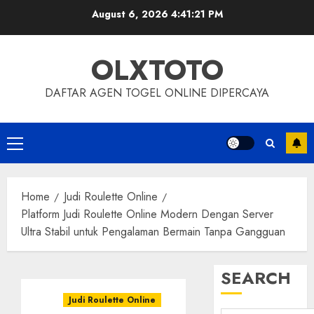
Skip
August 6, 2026
4:41:22 PM
to
content
OLXTOTO
DAFTAR AGEN TOGEL ONLINE DIPERCAYA
Primary
Menu
Home
Judi Roulette Online
Platform Judi Roulette Online Modern Dengan Server
Ultra Stabil untuk Pengalaman Bermain Tanpa Gangguan
SEARCH
Judi Roulette Online