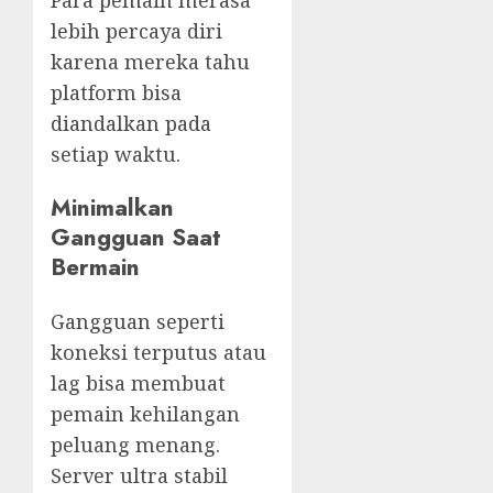
Para pemain merasa
lebih percaya diri
karena mereka tahu
platform bisa
diandalkan pada
setiap waktu.
Minimalkan
Gangguan Saat
Bermain
Gangguan seperti
koneksi terputus atau
lag bisa membuat
pemain kehilangan
peluang menang.
Server ultra stabil