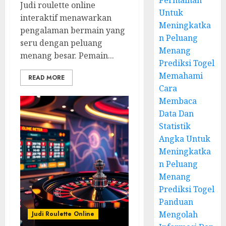
Permainan
Judi roulette online
Untuk
interaktif menawarkan
Meningkatka
pengalaman bermain yang
n Peluang
seru dengan peluang
Menang
menang besar. Pemain...
Prediksi Togel
Memahami
READ MORE
Cara
Membaca
Data Dan
Statistik
Angka Untuk
Meningkatka
n Peluang
Menang
Prediksi Togel
Panduan
Mengolah
Judi Roulette Online