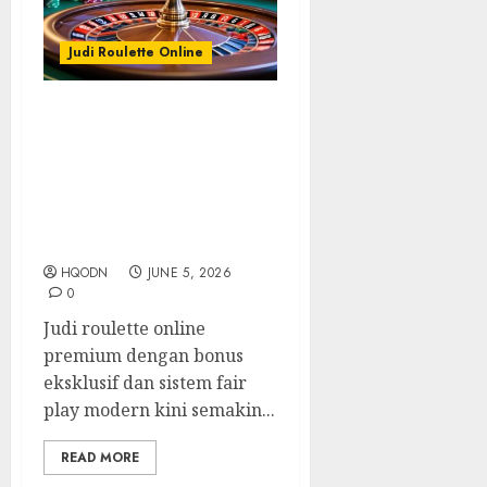
Judi Roulette Online
Judi Roulette Online
Premium Dengan Bonus
Eksklusif dan Sistem Fair
Play Modern Untuk
Pengalaman Bermain
Terbaik
HQODN
JUNE 5, 2026
0
Judi roulette online
premium dengan bonus
eksklusif dan sistem fair
play modern kini semakin...
READ MORE