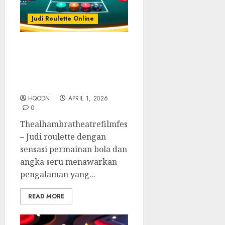
Judi Roulette Online
Judi Roulette Dengan
Sensasi Putaran Bola Dan
Angka Menarik Yang
Seru Dan Menghibur
HQODN
APRIL 1, 2026
0
Thealhambratheatrefilmfestival
– Judi roulette dengan
sensasi permainan bola dan
angka seru menawarkan
pengalaman yang...
READ MORE