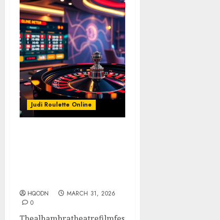
Judi Roulette Online
Judi Roulette Dengan
Ragam Pilihan Meja
Permainan Lengkap
Untuk Keseruan Tanpa
Batas
HQODN
MARCH 31, 2026
0
Thealhambratheatrefilmfestival