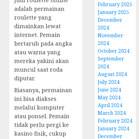
Judi roulette online
February 2025
adalah permainan
January 2025
roulette yang
December
dimainkan lewat
2024
internet. Pemain
November
2024
bertaruh pada angka
October 2024
atau warna yang
September
mereka yakini akan
2024
muncul saat roda
August 2024
diputar.
July 2024
June 2024
Biasanya, permainan
May 2024
ini bisa diakses
April 2024
melalui komputer
March 2024
atau ponsel. Pemain
February 2024
tidak perlu pergi ke
January 2024
kasino fisik, cukup
December