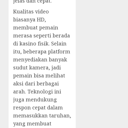
jelas dan cepat.
Kualitas video
biasanya HD,
membuat pemain
merasa seperti berada
di kasino fisik. Selain
itu, beberapa platform
menyediakan banyak
sudut kamera, jadi
pemain bisa melihat
aksi dari berbagai
arah. Teknologi ini
juga mendukung
respon cepat dalam
memasukkan taruhan,
yang membuat