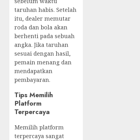
sebelum waktu
taruhan habis. Setelah
itu, dealer memutar
roda dan bola akan
berhenti pada sebuah
angka. Jika taruhan
sesuai dengan hasil,
pemain menang dan
mendapatkan
pembayaran.
Tips Memilih
Platform
Terpercaya
Memilih platform
terpercaya sangat