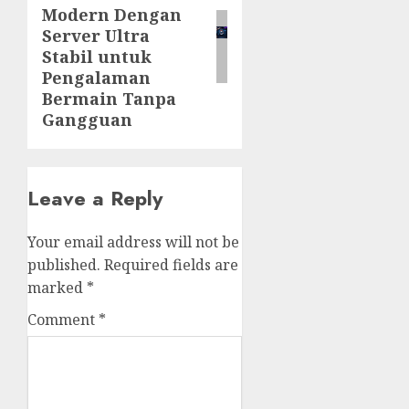
post:
Modern Dengan
Server Ultra
Stabil untuk
Pengalaman
Bermain Tanpa
Gangguan
Leave a Reply
Your email address will not be
published.
Required fields are
marked
*
Comment
*