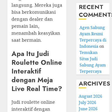
langsung. Mereka juga
RECENT
bisa berkomunikasi
COMMENT
dengan dealer dan
pemain lain,
Agen Sabung
menambah keasyikan
Ayam Resmi
saat bermain.
Terpercaya di
Indonesia
on
Apa Itu Judi
Temukan
Situs Judi
Roulette Online
Sabung Ayam
Interaktif
Terpercaya
dengan Meja
ARCHIVES
Live Real Time?
August 2026
Judi roulette online
July 2026
June 2026
interaktif dengan