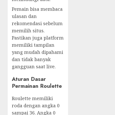
Pemain bisa membaca
ulasan dan
rekomendasi sebelum
memilih situs.
Pastikan juga platform
memiliki tampilan
yang mudah dipahami
dan tidak banyak
gangguan saat live.
Aturan Dasar
Permainan Roulette
Roulette memiliki
roda dengan angka 0
sampai 36. Angka 0