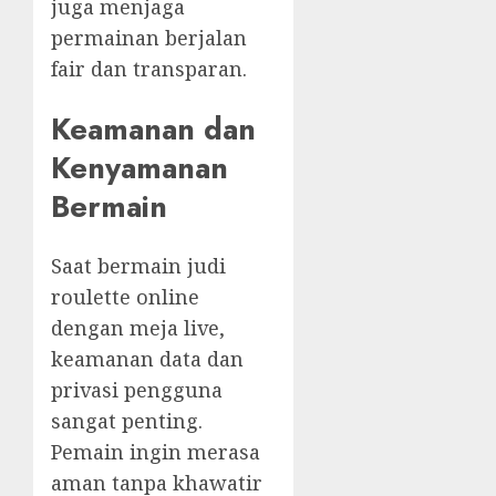
juga menjaga
permainan berjalan
fair dan transparan.
Keamanan dan
Kenyamanan
Bermain
Saat bermain judi
roulette online
dengan meja live,
keamanan data dan
privasi pengguna
sangat penting.
Pemain ingin merasa
aman tanpa khawatir