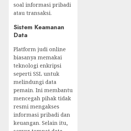
soal informasi pribadi
atau transaksi.
Sistem Keamanan
Data
Platform judi online
biasanya memakai
teknologi enkripsi
seperti SSL untuk
melindungi data
pemain. Ini membantu
mencegah pihak tidak
resmi mengakses
informasi pribadi dan
keuangan. Selain itu,