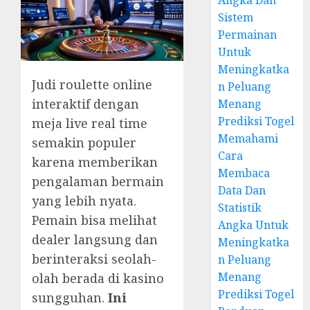
Angka Dan
Sistem
Permainan
Untuk
Meningkatka
Judi roulette online
n Peluang
interaktif dengan
Menang
Prediksi Togel
meja live real time
Memahami
semakin populer
Cara
karena memberikan
Membaca
pengalaman bermain
Data Dan
yang lebih nyata.
Statistik
Pemain bisa melihat
Angka Untuk
dealer langsung dan
Meningkatka
berinteraksi seolah-
n Peluang
Menang
olah berada di kasino
Prediksi Togel
sungguhan.
Ini