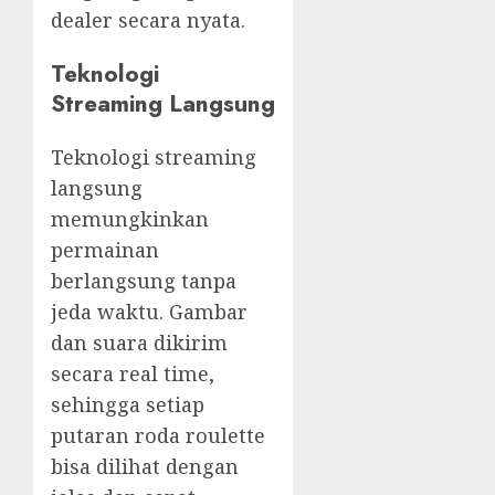
dealer secara nyata.
Teknologi
Streaming Langsung
Teknologi streaming
langsung
memungkinkan
permainan
berlangsung tanpa
jeda waktu. Gambar
dan suara dikirim
secara real time,
sehingga setiap
putaran roda roulette
bisa dilihat dengan