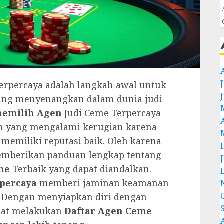
erpercaya adalah langkah awal untuk
ng menyenangkan dalam dunia judi
memilih Agen
Judi Ceme Terpercaya
in yang mengalami kerugian karena
memiliki reputasi baik. Oleh karena
 memberikan panduan lengkap tentang
ne
Terbaik yang dapat diandalkan.
percaya
memberi jaminan keamanan
. Dengan menyiapkan diri dengan
pat melakukan
Daftar Agen Ceme