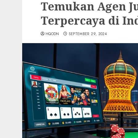
Temukan Agen J
Terpercaya di In
HQODN
SEPTEMBER 29, 2024