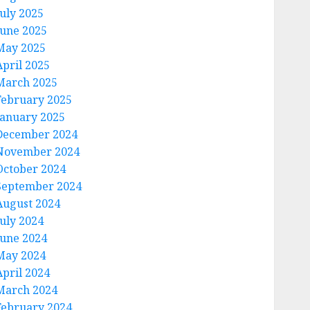
July 2025
June 2025
May 2025
April 2025
March 2025
February 2025
January 2025
December 2024
November 2024
October 2024
September 2024
August 2024
July 2024
June 2024
May 2024
April 2024
March 2024
February 2024