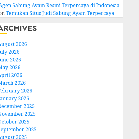
Agen Sabung Ayam Resmi Terpercaya di Indonesia
on
Temukan Situs Judi Sabung Ayam Terpercaya
ARCHIVES
August 2026
July 2026
June 2026
May 2026
April 2026
March 2026
February 2026
January 2026
December 2025
November 2025
October 2025
September 2025
August 2025