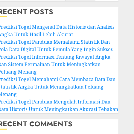
RECENT POSTS
Prediksi Togel Mengenal Data Historis dan Analisis
Angka Untuk Hasil Lebih Akurat
Prediksi Togel Panduan Memahami Statistik Dan
Pola Data Digital Untuk Pemula Yang Ingin Sukses
Prediksi Togel Informasi Tentang Riwayat Angka
Dan Sistem Permainan Untuk Meningkatkan
Peluang Menang
Prediksi Togel Memahami Cara Membaca Data Dan
Statistik Angka Untuk Meningkatkan Peluang
Menang
Prediksi Togel Panduan Mengolah Informasi Dan
Data Historis Untuk Meningkatkan Akurasi Tebakan
RECENT COMMENTS