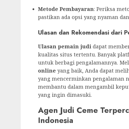
Metode Pembayaran
: Periksa me
pastikan ada opsi yang nyaman da
Ulasan dan Rekomendasi dari P
Ulasan pemain judi
dapat member
kualitas situs tertentu. Banyak p
untuk berbagi pengalamannya. Mel
online
yang baik, Anda dapat melih
yang mencerminkan pengalaman nya
membantu dalam mengambil keputu
yang ingin dimasuki.
Agen Judi Ceme Terperc
Indonesia