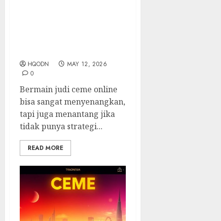
Judi Ceme Online Dengan
Manajemen Modal Dan
Disiplin Tinggi untuk
Meningkatkan
Kemenangan Anda
HQODN
MAY 12, 2026
0
Bermain judi ceme online
bisa sangat menyenangkan,
tapi juga menantang jika
tidak punya strategi...
READ MORE