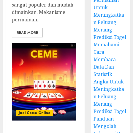
Permainan
sangat populer dan mudah
Untuk
dimainkan. Mekanisme
Meningkatka
permainan...
n Peluang
Menang
READ MORE
Prediksi Togel
Memahami
Cara
Membaca
Data Dan
Statistik
Angka Untuk
Meningkatka
n Peluang
Menang
Prediksi Togel
Judi Ceme Online
Panduan
Mengolah
Judi Ceme Online