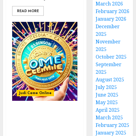
March 2026
February 2026
READ MORE
January 2026
December
2025
November
2025
October 2025
September
2025
August 2025
July 2025
Judi Ceme Online
June 2025
May 2025
April 2025
Judi Ceme Online Istilah
March 2025
Penting Yang Perlu
February 2025
Diketahui Pemula Agar
January 2025
Mudah Memahami