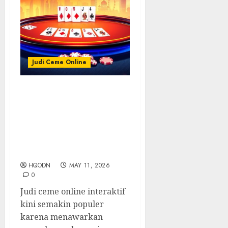
Judi Ceme Online
Judi Ceme Online
Interaktif Dengan Fitur
Lengkap dan Akses Cepat
Tanpa Hambatan untuk
Pengalaman Seru dan
Mudah
HQODN
MAY 11, 2026
0
Judi ceme online interaktif
kini semakin populer
karena menawarkan