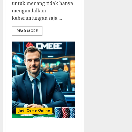
untuk menang tidak hanya
mengandalkan
keberuntungan saja....
READ MORE
Judi Ceme Online
Tips Profesional Bermain