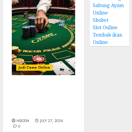
Sabung Ayam
Online
Sbobet
Slot Online
Tembak ikan
Online
Judi Ceme Online
Judi Ceme Online
Mengenal Fitur dan
Teknologi Platform
Permainan Modern yang
Mudah dan Seru
HQODN
JULY 27, 2026
0