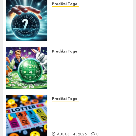
Prediksi Togel
Prediksi Togel Informasi
Tentang Riwayat Angka Dan
Sistem Permainan Untuk
Meningkatkan Peluang
Menang
AUGUST 6, 2026
0
Prediksi Togel
Prediksi Togel Memahami
Cara Membaca Data Dan
Statistik Angka Untuk
Meningkatkan Peluang
Menang
AUGUST 5, 2026
0
Prediksi Togel
Prediksi Togel Panduan
Mengolah Informasi Dan Data
Historis Untuk Meningkatkan
Akurasi Tebakan
AUGUST 4, 2026
0