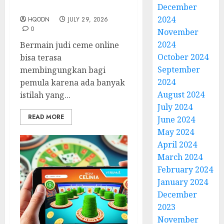
Permainan
December
2024
HQODN
JULY 29, 2026
0
November
2024
Bermain judi ceme online
October 2024
bisa terasa
September
membingungkan bagi
2024
pemula karena ada banyak
August 2024
istilah yang...
July 2024
READ MORE
June 2024
May 2024
April 2024
March 2024
February 2024
January 2024
December
2023
November