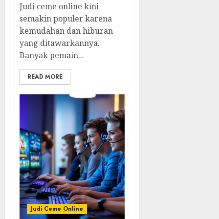
Judi ceme online kini
semakin populer karena
kemudahan dan hiburan
yang ditawarkannya.
Banyak pemain...
READ MORE
Judi Ceme Online