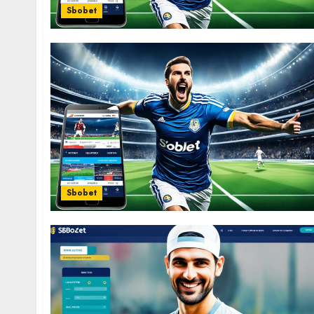
Sbobet
Sbobet