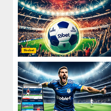
Sbobet