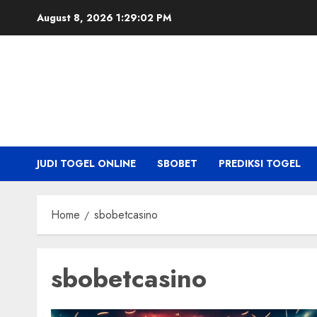
Skip
August 8, 2026
1:29:03 PM
to
content
JUDI TOGEL ONLINE
SBOBET
PREDIKSI TOGEL
Home
sbobetcasino
sbobetcasino