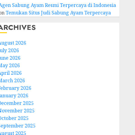
Agen Sabung Ayam Resmi Terpercaya di Indonesia
on
Temukan Situs Judi Sabung Ayam Terpercaya
ARCHIVES
August 2026
July 2026
June 2026
May 2026
April 2026
March 2026
February 2026
January 2026
December 2025
November 2025
October 2025
September 2025
August 2025