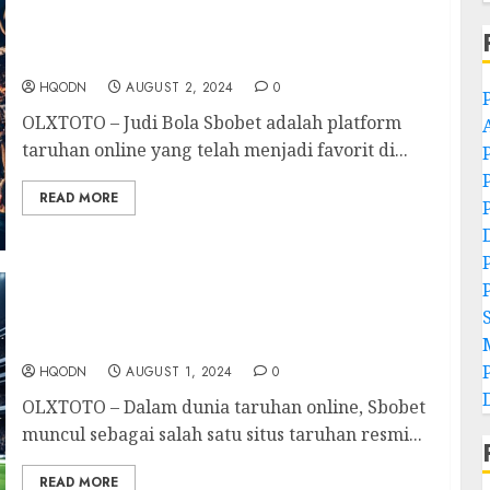
Taruhan Judi Bola Sbobet Online Terpercaya
Indonesia
HQODN
AUGUST 2, 2024
0
OLXTOTO – Judi Bola Sbobet adalah platform
taruhan online yang telah menjadi favorit di...
READ MORE
Link Alternatif Sbobet Terbaru & Resmi di
Indonesia
HQODN
AUGUST 1, 2024
0
OLXTOTO – Dalam dunia taruhan online, Sbobet
muncul sebagai salah satu situs taruhan resmi...
READ MORE