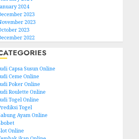
January 2024
December 2023
November 2023
October 2023
December 2022
CATEGORIES
Judi Capsa Susun Online
Judi Ceme Online
Judi Poker Online
Judi Roulette Online
Judi Togel Online
Prediksi Togel
Sabung Ayam Online
Sbobet
Slot Online
Tembak ikan Online