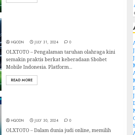
Taruhan Olahraga di Sbobet Mobile
Indonesia
HQODN
JULY 31, 2024
0
OLXTOTO – Pengalaman taruhan olahraga kini
semakin praktis berkat keberadaan Sbobet
Mobile Indonesia. Platform...
READ MORE
Panduan Daftar Sbobet Online Terpercaya
Indonesia
HQODN
JULY 30, 2024
0
OLXTOTO – Dalam dunia judi online, memilih