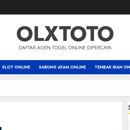
OLXTOTO
DAFTAR AGEN TOGEL ONLINE DIPERCAYA
SLOT ONLINE
SABUNG AYAM ONLINE
TEMBAK IKAN ON