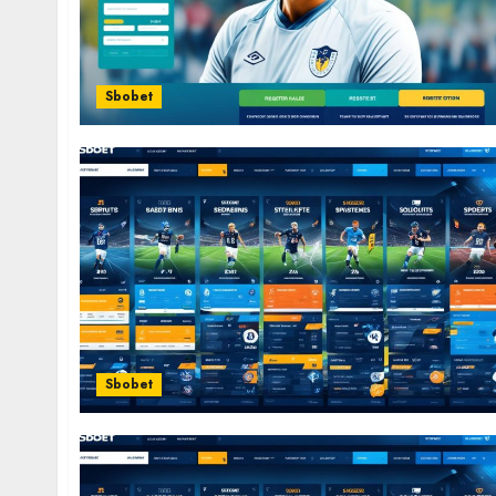
Sbobet
Sbobet