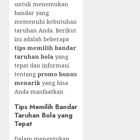
untuk menemukan
bandar yang
memenuhi kebutuhan
taruhan Anda. Berikut
ini adalah beberapa
tips memilih bandar
taruhan bola
yang
tepat dan informasi
tentang
promo bonus
menarik
yang bisa
Anda manfaatkan.
Tips Memilih Bandar
Taruhan Bola yang
Tepat
Dalam menentukan