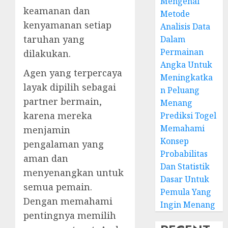
Mengenal
keamanan dan
Metode
kenyamanan setiap
Analisis Data
taruhan yang
Dalam
Permainan
dilakukan.
Angka Untuk
Agen yang terpercaya
Meningkatka
layak dipilih sebagai
n Peluang
partner bermain,
Menang
karena mereka
Prediksi Togel
Memahami
menjamin
Konsep
pengalaman yang
Probabilitas
aman dan
Dan Statistik
menyenangkan untuk
Dasar Untuk
semua pemain.
Pemula Yang
Dengan memahami
Ingin Menang
pentingnya memilih