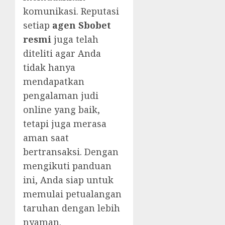
komunikasi. Reputasi
setiap
agen Sbobet
resmi
juga telah
diteliti agar Anda
tidak hanya
mendapatkan
pengalaman judi
online yang baik,
tetapi juga merasa
aman saat
bertransaksi. Dengan
mengikuti panduan
ini, Anda siap untuk
memulai petualangan
taruhan dengan lebih
nyaman.