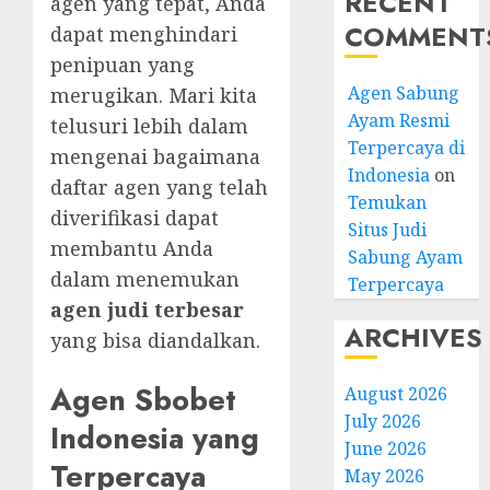
RECENT
agen yang tepat, Anda
COMMENT
dapat menghindari
penipuan yang
Agen Sabung
merugikan. Mari kita
Ayam Resmi
telusuri lebih dalam
Terpercaya di
mengenai bagaimana
Indonesia
on
daftar agen yang telah
Temukan
diverifikasi dapat
Situs Judi
membantu Anda
Sabung Ayam
dalam menemukan
Terpercaya
agen judi terbesar
ARCHIVES
yang bisa diandalkan.
Agen Sbobet
August 2026
July 2026
Indonesia yang
June 2026
Terpercaya
May 2026