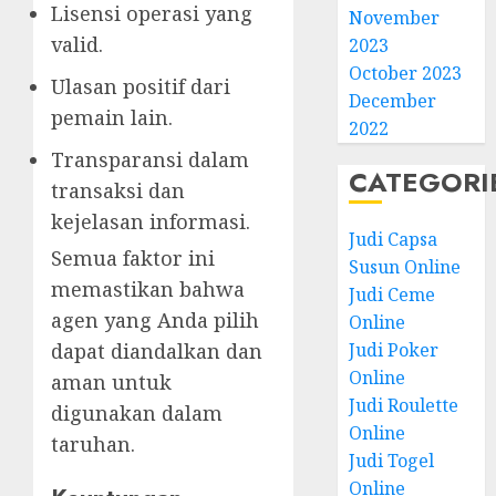
Lisensi operasi yang
November
valid.
2023
October 2023
Ulasan positif dari
December
pemain lain.
2022
Transparansi dalam
CATEGORI
transaksi dan
kejelasan informasi.
Judi Capsa
Semua faktor ini
Susun Online
memastikan bahwa
Judi Ceme
agen yang Anda pilih
Online
Judi Poker
dapat diandalkan dan
Online
aman untuk
Judi Roulette
digunakan dalam
Online
taruhan.
Judi Togel
Online