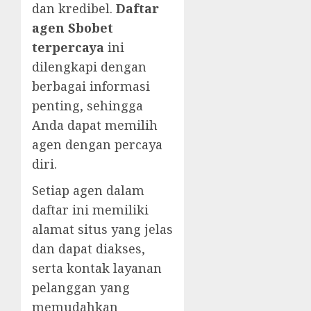
dan kredibel.
Daftar
agen Sbobet
terpercaya
ini
dilengkapi dengan
berbagai informasi
penting, sehingga
Anda dapat memilih
agen dengan percaya
diri.
Setiap agen dalam
daftar ini memiliki
alamat situs yang jelas
dan dapat diakses,
serta kontak layanan
pelanggan yang
memudahkan