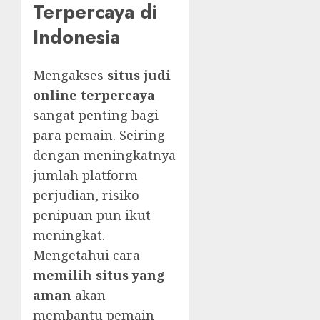
Terpercaya di
Indonesia
Mengakses
situs judi
online terpercaya
sangat penting bagi
para pemain. Seiring
dengan meningkatnya
jumlah platform
perjudian, risiko
penipuan pun ikut
meningkat.
Mengetahui cara
memilih situs yang
aman
akan
membantu pemain