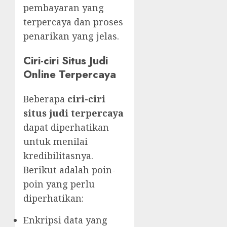
pembayaran yang
terpercaya dan proses
penarikan yang jelas.
Ciri-ciri Situs Judi
Online Terpercaya
Beberapa
ciri-ciri
situs judi terpercaya
dapat diperhatikan
untuk menilai
kredibilitasnya.
Berikut adalah poin-
poin yang perlu
diperhatikan:
Enkripsi data yang