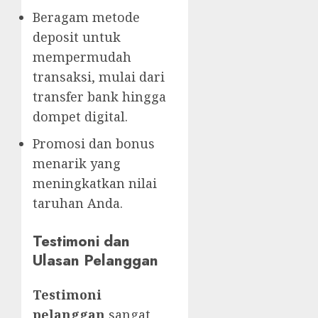
Beragam metode
deposit untuk
mempermudah
transaksi, mulai dari
transfer bank hingga
dompet digital.
Promosi dan bonus
menarik yang
meningkatkan nilai
taruhan Anda.
Testimoni dan
Ulasan Pelanggan
Testimoni
pelanggan
sangat