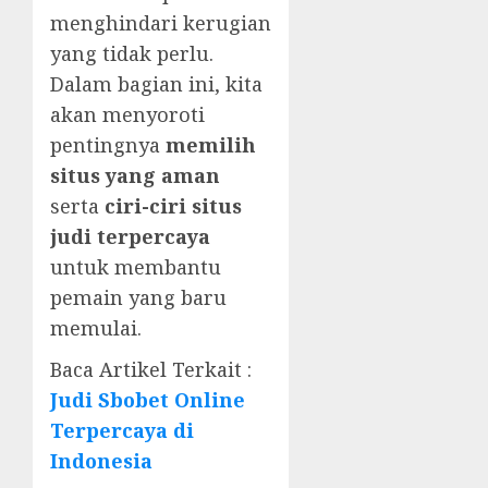
menghindari kerugian
yang tidak perlu.
Dalam bagian ini, kita
akan menyoroti
pentingnya
memilih
situs yang aman
serta
ciri-ciri situs
judi terpercaya
untuk membantu
pemain yang baru
memulai.
Baca Artikel Terkait :
Judi Sbobet Online
Terpercaya di
Indonesia