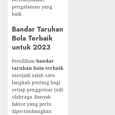
pengalaman yang
baik.
Bandar Taruhan
Bola Terbaik
untuk 2023
Pemilihan
bandar
taruhan bola terbaik
menjadi salah satu
langkah penting bagi
setiap penggemar judi
olahraga. Banyak
faktor yang perlu
dipertimbangkan