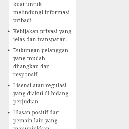
kuat untuk
melindungi informasi
pribadi.
Kebijakan privasi yang
jelas dan transparan.
Dukungan pelanggan
yang mudah
dijangkau dan
responsif.
Lisensi atau regulasi
yang diakui di bidang
perjudian.
Ulasan positif dari
pemain lain yang
menunjukkan