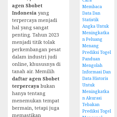
Cara
agen Sbobet
Membaca
Indonesia
yang
Data Dan
Statistik
terpercaya menjadi
Angka Untuk
hal yang sangat
Meningkatka
penting. Tahun 2023
n Peluang
menjadi titik tolak
Menang
perkembangan pesat
Prediksi Togel
dalam industri judi
Panduan
online, khususnya di
Mengolah
tanah air. Memilih
Informasi Dan
Data Historis
daftar agen Sbobet
Untuk
terpercaya
bukan
Meningkatka
hanya tentang
n Akurasi
menemukan tempat
Tebakan
bermain, tetapi juga
Prediksi Togel
memastikan