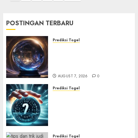
pagination
POSTINGAN TERBARU
Prediksi Togel
Prediksi Togel Panduan
Memahami Statistik Dan Pola
Data Digital Untuk Pemula
Yang Ingin Sukses
AUGUST 7, 2026
0
Prediksi Togel
Prediksi Togel Informasi
Tentang Riwayat Angka Dan
Sistem Permainan Untuk
Meningkatkan Peluang
Menang
AUGUST 6, 2026
0
Prediksi Togel