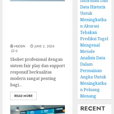
Informasi Dan
Data Historis
Sbobet Profesional
Untuk
Dengan Sistem Fair Play
Meningkatka
Dan Support Responsif
n Akurasi
Berkualitas Modern
Tebakan
Untuk Pengalaman
Prediksi Togel
Bermain Terbaik
Mengenal
HQODN
JUNE 2, 2026
Metode
0
Analisis Data
Sbobet profesional dengan
Dalam
sistem fair play dan support
Permainan
responsif berkualitas
Angka Untuk
modern sangat penting
Meningkatka
bagi...
n Peluang
Menang
READ MORE
RECENT