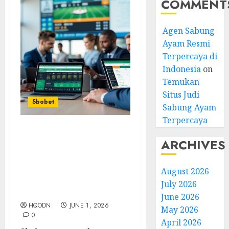
COMMENT
Agen Sabung
Ayam Resmi
Terpercaya di
Indonesia
on
Temukan
Situs Judi
Sbobet
Sabung Ayam
Terpercaya
Sbobet Dinamis Dengan
ARCHIVES
Peluang Menang Besar
Dan Odds Kompetitif
Berkualitas Tinggi Untuk
August 2026
Pengalaman Taruhan
July 2026
Terbaik
June 2026
HQODN
JUNE 1, 2026
May 2026
0
April 2026