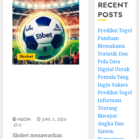
RECENT
POSTS
Prediksi Togel
Panduan
Memahami
Statistik Dan
Sbobet
Pola Data
Digital Untuk
Pemula Yang
Sbobet Interaktif Dengan
Gameplay RealTime Dan
Ingin Sukses
Pasaran Global Modern
Prediksi Togel
Lengkap Cara Seru
Informasi
Bermain dan Menang
Tentang
Lebih Mudah
Riwayat
HQODN
JUNE 3, 2026
Angka Dan
0
Sistem
Sbobet menawarkan