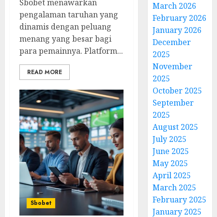
Sbobet menawarkan
March 2026
pengalaman taruhan yang
February 2026
dinamis dengan peluang
January 2026
menang yang besar bagi
December
para pemainnya. Platform...
2025
November
READ MORE
2025
October 2025
September
2025
August 2025
July 2025
June 2025
May 2025
April 2025
March 2025
February 2025
Sbobet
January 2025