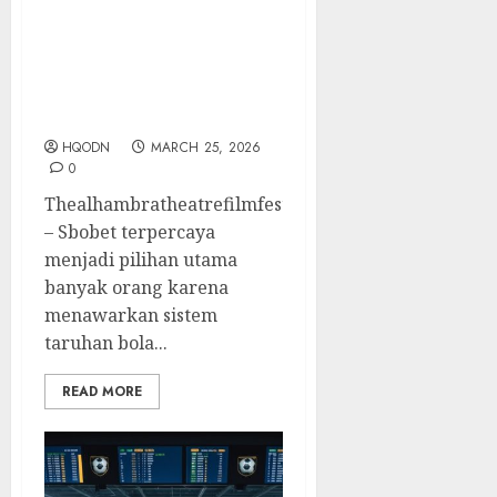
Dengan Sistem Taruhan
Bola Online Paling
Populer Saat Ini untuk
Pengalaman Bermain
yang Seru dan Aman
HQODN
MARCH 25, 2026
0
Thealhambratheatrefilmfestival
– Sbobet terpercaya
menjadi pilihan utama
banyak orang karena
menawarkan sistem
taruhan bola...
READ MORE