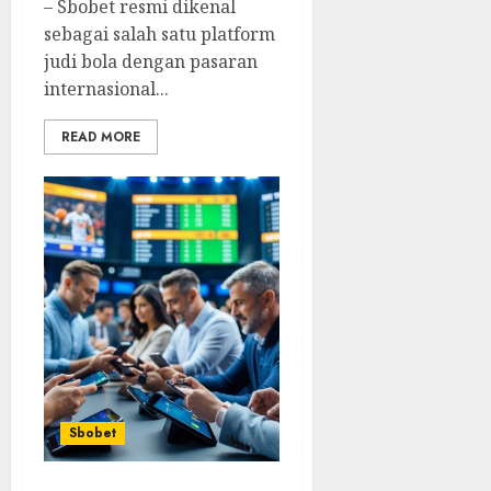
– Sbobet resmi dikenal
sebagai salah satu platform
judi bola dengan pasaran
internasional...
READ MORE
Sbobet