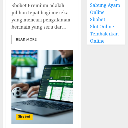
Sabung Ayam
Sbobet Premium adalah
Online
pilihan tepat bagi mereka
Sbobet
yang mencari pengalaman
Slot Online
bermain yang seru dan...
Tembak ikan
READ MORE
Online
Sbobet