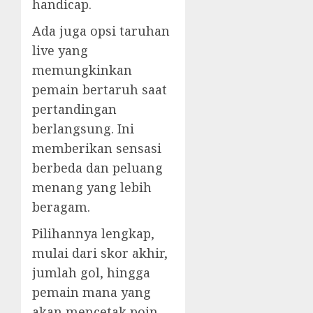
handicap.
Ada juga opsi taruhan
live yang
memungkinkan
pemain bertaruh saat
pertandingan
berlangsung. Ini
memberikan sensasi
berbeda dan peluang
menang yang lebih
beragam.
Pilihannya lengkap,
mulai dari skor akhir,
jumlah gol, hingga
pemain mana yang
akan mencetak poin.