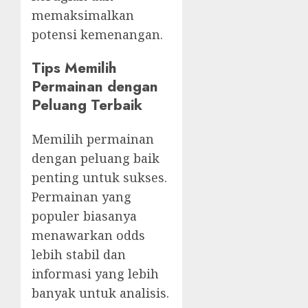
memaksimalkan
potensi kemenangan.
Tips Memilih
Permainan dengan
Peluang Terbaik
Memilih permainan
dengan peluang baik
penting untuk sukses.
Permainan yang
populer biasanya
menawarkan odds
lebih stabil dan
informasi yang lebih
banyak untuk analisis.