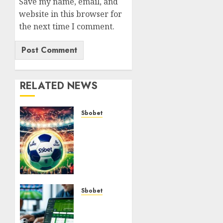
Save my name, email, and
website in this browser for
the next time I comment.
RELATED NEWS
Sbobet
Sbobet
Interaktif
Dengan
Gameplay
RealTime
Dan
Pasaran
Sbobet
Global
Sbobet
Modern
Profesional