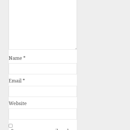
Name
*
Email
*
Website