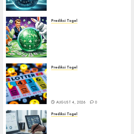
Meningkatkan Peluang
Menang
AUGUST 6, 2026
0
Prediksi Togel
Prediksi Togel Memahami
Cara Membaca Data Dan
Statistik Angka Untuk
Meningkatkan Peluang
Menang
AUGUST 5, 2026
0
Prediksi Togel
Prediksi Togel Panduan
Mengolah Informasi Dan Data
Historis Untuk Meningkatkan
Akurasi Tebakan
AUGUST 4, 2026
0
Prediksi Togel
Prediksi Togel Mengenal
Metode Analisis Data Dalam