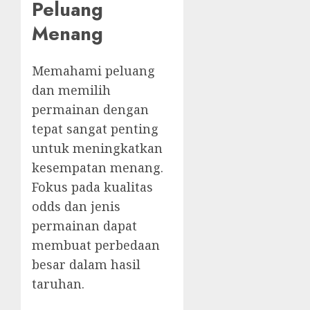
Peluang
Menang
Memahami peluang
dan memilih
permainan dengan
tepat sangat penting
untuk meningkatkan
kesempatan menang.
Fokus pada kualitas
odds dan jenis
permainan dapat
membuat perbedaan
besar dalam hasil
taruhan.