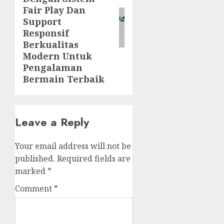
Fair Play Dan
Support
Responsif
Berkualitas
Modern Untuk
Pengalaman
Bermain Terbaik
Leave a Reply
Your email address will not be
published.
Required fields are
marked
*
Comment
*