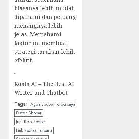
biasanya lebih mudah
dipahami dan peluang
menangnya lebih
jelas. Memahami
faktor ini membuat
strategi taruhan lebih
efektif.
Koala AI – The Best AI
Writer and Chatbot
Tags:
Agen Sbobet Terpercaya
Daftar Sbobet
Judi Bola Sbobet
Link Sbobet Terbaru
Sbobet Indonesia