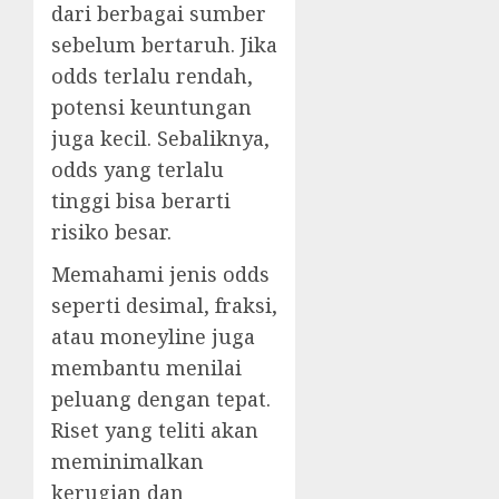
dari berbagai sumber
sebelum bertaruh. Jika
odds terlalu rendah,
potensi keuntungan
juga kecil. Sebaliknya,
odds yang terlalu
tinggi bisa berarti
risiko besar.
Memahami jenis odds
seperti desimal, fraksi,
atau moneyline juga
membantu menilai
peluang dengan tepat.
Riset yang teliti akan
meminimalkan
kerugian dan