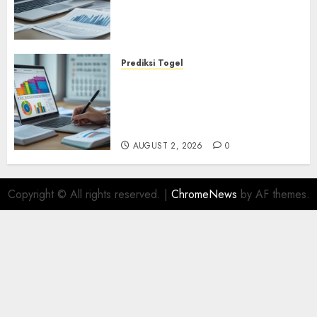
Permainan Angka Untuk
Meningkatkan Peluang
Menang
AUGUST 3, 2026
0
Prediksi Togel
Prediksi Togel Memahami
Konsep Probabilitas Dan
Statistik Dasar Untuk Pemula
Yang Ingin Menang
AUGUST 2, 2026
0
Copyright © All rights reserved.
|
ChromeNews
by AF themes.