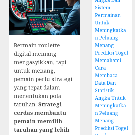
Angka Dan
Sistem
Permainan
Untuk
Meningkatka
n Peluang
Bermain roulette
Menang
Prediksi Togel
digital memang
Memahami
mengasyikkan, tapi
Cara
untuk menang,
Membaca
pemain perlu strategi
Data Dan
yang tepat dalam
Statistik
menentukan pola
Angka Untuk
taruhan.
Strategi
Meningkatka
cerdas membantu
n Peluang
Menang
pemain memilih
Prediksi Togel
taruhan yang lebih