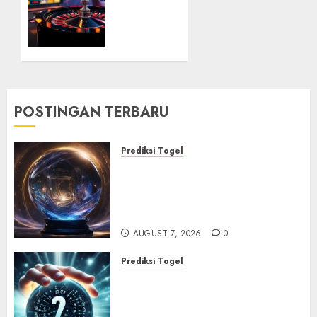
Gameplay
Online
Transparan
Populer
Modern
Dengan
untuk
Variasi
Pengalaman
Taruhan
Seru
Lengkap
dan
Dan
POSTINGAN TERBARU
Adil
Streaming
Modern
JUNE 10,
Transparan
Prediksi Togel
2026
Untuk
Prediksi Togel Panduan
0
Pengalaman
Memahami Statistik Dan Pola
Seru
Data Digital Untuk Pemula
dan
Yang Ingin Sukses
Aman
AUGUST 7, 2026
0
JUNE 9,
Prediksi Togel
2026
Prediksi Togel Informasi
0
Tentang Riwayat Angka Dan
Sistem Permainan Untuk