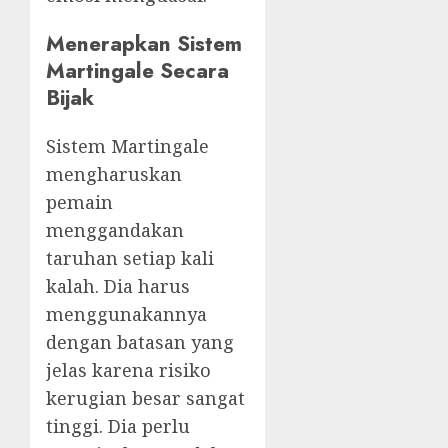
Menerapkan Sistem
Martingale Secara
Bijak
Sistem Martingale
mengharuskan
pemain
menggandakan
taruhan setiap kali
kalah. Dia harus
menggunakannya
dengan batasan yang
jelas karena risiko
kerugian besar sangat
tinggi. Dia perlu