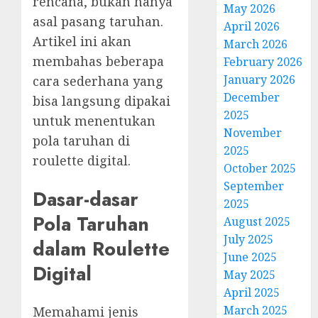
rencana, bukan hanya
May 2026
asal pasang taruhan.
April 2026
Artikel ini akan
March 2026
membahas beberapa
February 2026
January 2026
cara sederhana yang
December
bisa langsung dipakai
2025
untuk menentukan
November
pola taruhan di
2025
roulette digital.
October 2025
September
Dasar-dasar
2025
Pola Taruhan
August 2025
July 2025
dalam Roulette
June 2025
Digital
May 2025
April 2025
March 2025
Memahami jenis