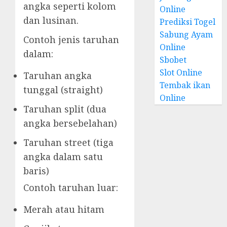
angka seperti kolom
Online
dan lusinan.
Prediksi Togel
Sabung Ayam
Contoh jenis taruhan
Online
dalam:
Sbobet
Slot Online
Taruhan angka
Tembak ikan
tunggal (straight)
Online
Taruhan split (dua
angka bersebelahan)
Taruhan street (tiga
angka dalam satu
baris)
Contoh taruhan luar:
Merah atau hitam