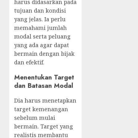
harus didasarkan pada
tujuan dan kondisi
yang jelas. Ia perlu
memahami jumlah
modal serta peluang
yang ada agar dapat
bermain dengan bijak
dan efektif.
Menentukan Target
dan Batasan Modal
Dia harus menetapkan
target kemenangan
sebelum mulai
bermain. Target yang
realistis membantu