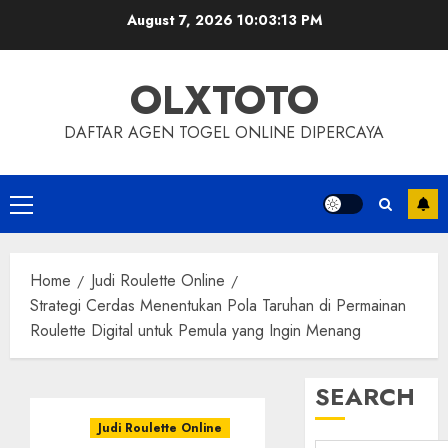
Skip
August 7, 2026
10:03:14 PM
to
content
OLXTOTO
DAFTAR AGEN TOGEL ONLINE DIPERCAYA
Primary
Menu
Home
Judi Roulette Online
Strategi Cerdas Menentukan Pola Taruhan di Permainan
Roulette Digital untuk Pemula yang Ingin Menang
SEARCH
Judi Roulette Online