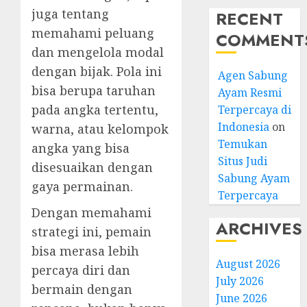
juga tentang
RECENT
memahami peluang
COMMENT
dan mengelola modal
dengan bijak. Pola ini
Agen Sabung
bisa berupa taruhan
Ayam Resmi
pada angka tertentu,
Terpercaya di
Indonesia
on
warna, atau kelompok
Temukan
angka yang bisa
Situs Judi
disesuaikan dengan
Sabung Ayam
gaya permainan.
Terpercaya
Dengan memahami
ARCHIVES
strategi ini, pemain
bisa merasa lebih
August 2026
percaya diri dan
July 2026
bermain dengan
June 2026