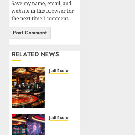
Save my name, email, and
website in this browser for
the next time I comment.
RELATED NEWS
Judi Roulette Online
Judi
Roulette
Online
Interaktif
Dengan
Peluang
Menang
Judi Roulette Online
Besar
Judi
Dan
Roulette