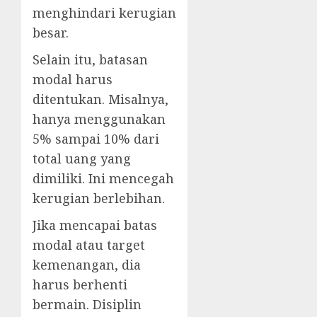
menghindari kerugian
besar.
Selain itu, batasan
modal harus
ditentukan. Misalnya,
hanya menggunakan
5% sampai 10% dari
total uang yang
dimiliki. Ini mencegah
kerugian berlebihan.
Jika mencapai batas
modal atau target
kemenangan, dia
harus berhenti
bermain. Disiplin