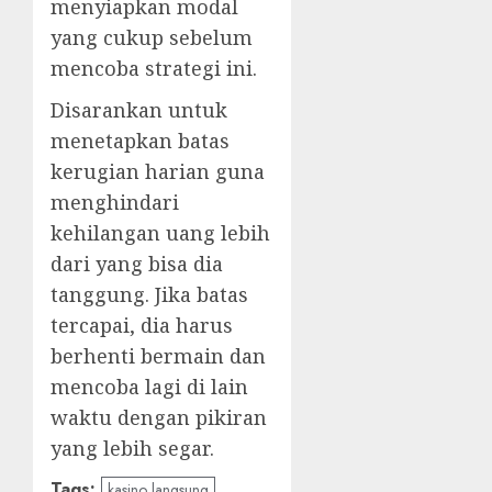
menyiapkan modal
yang cukup sebelum
mencoba strategi ini.
Disarankan untuk
menetapkan batas
kerugian harian guna
menghindari
kehilangan uang lebih
dari yang bisa dia
tanggung. Jika batas
tercapai, dia harus
berhenti bermain dan
mencoba lagi di lain
waktu dengan pikiran
yang lebih segar.
Tags:
kasino langsung