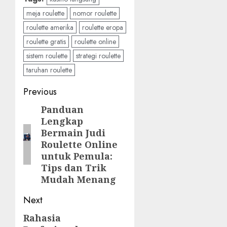
meja roulette
nomor roulette
roulette amerika
roulette eropa
roulette gratis
roulette online
sistem roulette
strategi roulette
taruhan roulette
Post
Previous
navigation
Panduan
Previous
Lengkap
post:
Bermain Judi
Roulette Online
untuk Pemula:
Tips dan Trik
Mudah Menang
Next
Rahasia
Next