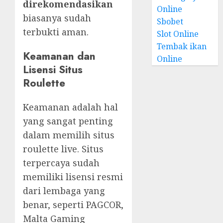
direkomendasikan
Online
biasanya sudah
Sbobet
terbukti aman.
Slot Online
Tembak ikan
Keamanan dan
Online
Lisensi Situs
Roulette
Keamanan adalah hal
yang sangat penting
dalam memilih situs
roulette live. Situs
terpercaya sudah
memiliki lisensi resmi
dari lembaga yang
benar, seperti PAGCOR,
Malta Gaming