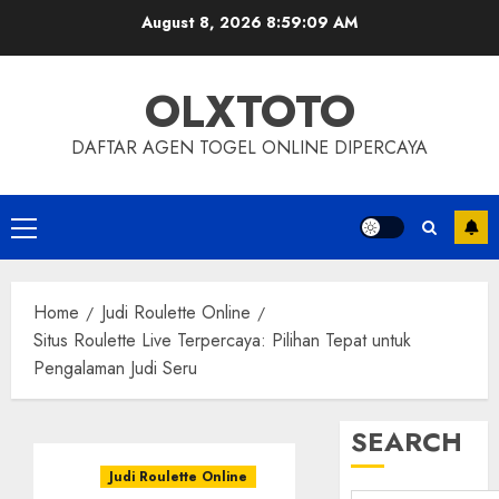
Skip
August 8, 2026
8:59:10 AM
to
content
OLXTOTO
DAFTAR AGEN TOGEL ONLINE DIPERCAYA
Primary
Menu
Home
Judi Roulette Online
Situs Roulette Live Terpercaya: Pilihan Tepat untuk
Pengalaman Judi Seru
SEARCH
Judi Roulette Online