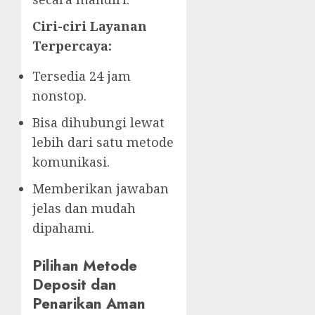
Ciri-ciri Layanan
Terpercaya:
Tersedia 24 jam
nonstop.
Bisa dihubungi lewat
lebih dari satu metode
komunikasi.
Memberikan jawaban
jelas dan mudah
dipahami.
Pilihan Metode
Deposit dan
Penarikan Aman