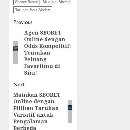
Sbobet Resmi
Situs Judi Sbobet
Taruhan Bola Sbobet
Post
Previous
navigation
Agen SBOBET
Previous
Online dengan
post:
Odds Kompetitif:
Temukan
Peluang
Favoritmu di
Sini!
Next
Mainkan SBOBET
Next
Online dengan
post:
Pilihan Taruhan
Variatif untuk
Pengalaman
Berbeda