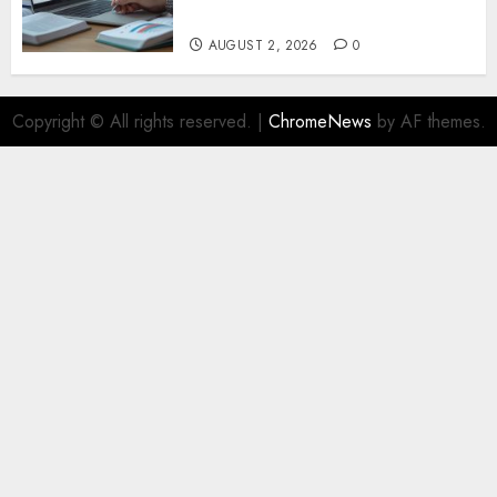
Yang Ingin Menang
AUGUST 2, 2026
0
Copyright © All rights reserved.
|
ChromeNews
by AF themes.