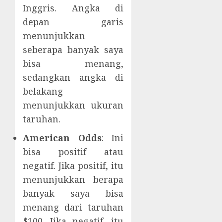
Inggris. Angka di
depan garis
menunjukkan
seberapa banyak saya
bisa menang,
sedangkan angka di
belakang
menunjukkan ukuran
taruhan.
American Odds
: Ini
bisa positif atau
negatif. Jika positif, itu
menunjukkan berapa
banyak saya bisa
menang dari taruhan
$100. Jika negatif, itu