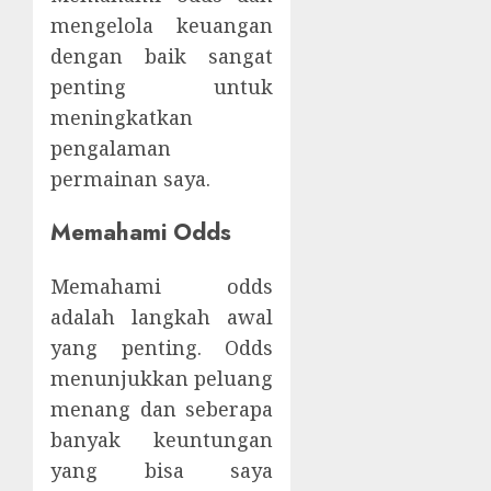
mengelola keuangan
dengan baik sangat
penting untuk
meningkatkan
pengalaman
permainan saya.
Memahami Odds
Memahami odds
adalah langkah awal
yang penting. Odds
menunjukkan peluang
menang dan seberapa
banyak keuntungan
yang bisa saya