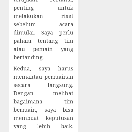
penting untuk
melakukan riset
sebelum acara
dimulai. Saya perlu
paham tentang tim
atau pemain yang
bertanding.
Kedua, saya harus
memantau permainan
secara langsung.
Dengan melihat
bagaimana tim
bermain, saya bisa
membuat keputusan
yang lebih baik.