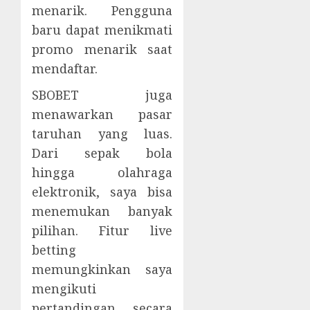
menarik. Pengguna
baru dapat menikmati
promo menarik saat
mendaftar.
SBOBET juga
menawarkan pasar
taruhan yang luas.
Dari sepak bola
hingga olahraga
elektronik, saya bisa
menemukan banyak
pilihan. Fitur live
betting
memungkinkan saya
mengikuti
pertandingan secara