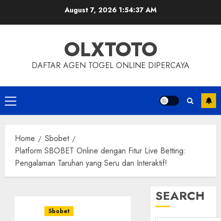
Skip
August 7, 2026
1:54:38 AM
to
content
OLXTOTO
DAFTAR AGEN TOGEL ONLINE DIPERCAYA
Primary
Menu
Home
Sbobet
Platform SBOBET Online dengan Fitur Live Betting:
Pengalaman Taruhan yang Seru dan Interaktif!
SEARCH
Sbobet