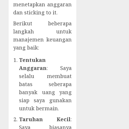
menetapkan anggaran
dan sticking to it.
Berikut beberapa
langkah untuk
manajemen keuangan
yang baik:
Tentukan
Anggaran
: Saya
selalu membuat
batas seberapa
banyak uang yang
siap saya gunakan
untuk bermain.
Taruhan Kecil
:
Saya biasanya