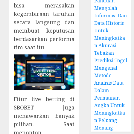
Panduan
bisa merasakan
Mengolah
kegembiraan taruhan
Informasi Dan
secara langsung dan
Data Historis
membuat keputusan
Untuk
Meningkatka
berdasarkan performa
n Akurasi
tim saat itu.
Tebakan
Prediksi Togel
Mengenal
Metode
Analisis Data
Dalam
Permainan
Fitur live betting di
Angka Untuk
SBOBET juga
Meningkatka
menawarkan banyak
n Peluang
pilihan. Saat
Menang
menonton