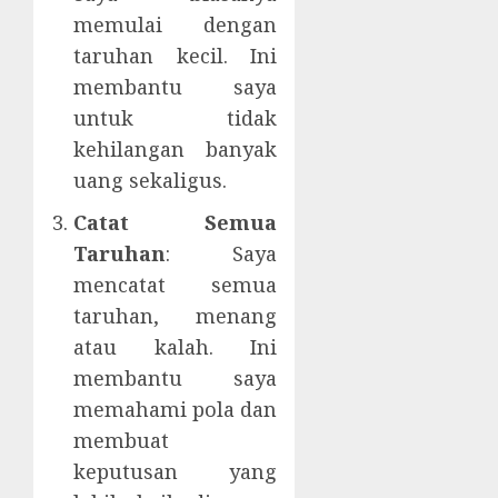
memulai dengan
taruhan kecil. Ini
membantu saya
untuk tidak
kehilangan banyak
uang sekaligus.
Catat Semua
Taruhan
: Saya
mencatat semua
taruhan, menang
atau kalah. Ini
membantu saya
memahami pola dan
membuat
keputusan yang