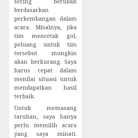
sering berubah
berdasarkan
perkembangan dalam
acara. Misalnya, jika
tim mencetak gol,
peluang untuk tim
tersebut mungkin
akan berkurang. Saya
harus cepat dalam
menilai situasi untuk
mendapatkan hasil
terbaik.
Untuk memasang
taruhan, saya hanya
perlu memilih acara
yang saya minati.