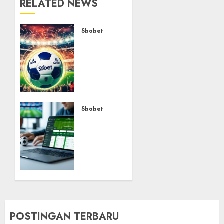
RELATED NEWS
Sbobet
Sbobet
Interaktif
Dengan
Gameplay
RealTime
Dan
Pasaran
Sbobet
Global
Sbobet
Modern
Profesional
Lengkap
Dengan
Cara
Sistem
Seru
Fair
Bermain
Play
dan
Dan
Menang
Support
Lebih
Responsif
POSTINGAN TERBARU
Mudah
Berkualitas