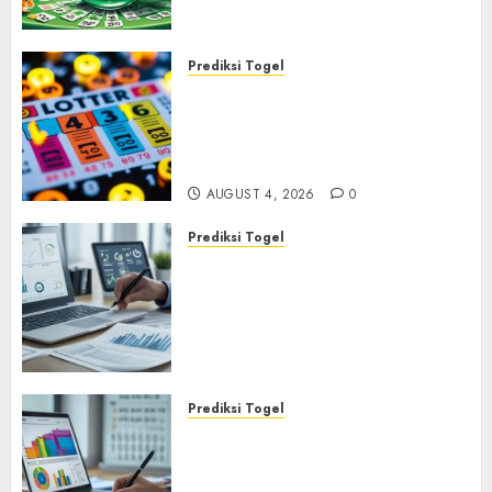
Menang
AUGUST 5, 2026
0
Prediksi Togel
Prediksi Togel Panduan
Mengolah Informasi Dan Data
Historis Untuk Meningkatkan
Akurasi Tebakan
AUGUST 4, 2026
0
Prediksi Togel
Prediksi Togel Mengenal
Metode Analisis Data Dalam
Permainan Angka Untuk
Meningkatkan Peluang
Menang
AUGUST 3, 2026
0
Prediksi Togel
Prediksi Togel Memahami
Konsep Probabilitas Dan
Statistik Dasar Untuk Pemula