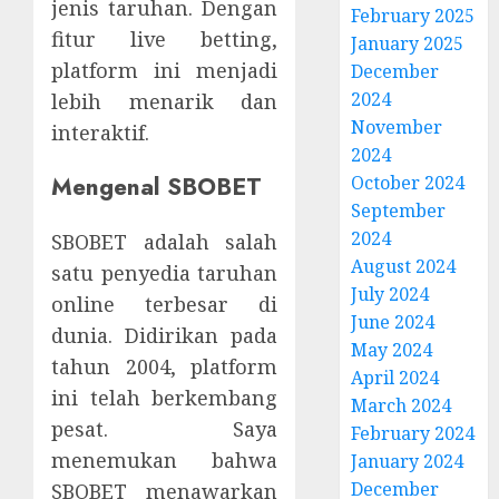
jenis taruhan. Dengan
February 2025
fitur live betting,
January 2025
platform ini menjadi
December
2024
lebih menarik dan
November
interaktif.
2024
Mengenal SBOBET
October 2024
September
2024
SBOBET adalah salah
August 2024
satu penyedia taruhan
July 2024
online terbesar di
June 2024
dunia. Didirikan pada
May 2024
tahun 2004, platform
April 2024
ini telah berkembang
March 2024
pesat. Saya
February 2024
menemukan bahwa
January 2024
December
SBOBET menawarkan