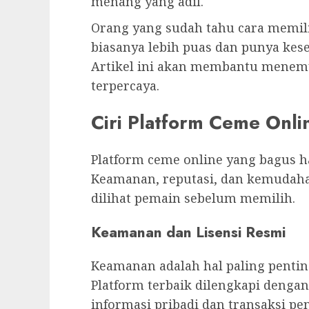
menang yang adil.
Orang yang sudah tahu cara memili
biasanya lebih puas dan punya kes
Artikel ini akan membantu menemu
terpercaya.
Ciri Platform Ceme Onli
Platform ceme online yang bagus h
Keamanan, reputasi, dan kemudaha
dilihat pemain sebelum memilih.
Keamanan dan Lisensi Resmi
Keamanan adalah hal paling pentin
Platform terbaik dilengkapi denga
informasi pribadi dan transaksi pe