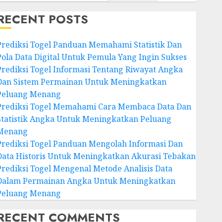
RECENT POSTS
Prediksi Togel Panduan Memahami Statistik Dan
Pola Data Digital Untuk Pemula Yang Ingin Sukses
Prediksi Togel Informasi Tentang Riwayat Angka
Dan Sistem Permainan Untuk Meningkatkan
Peluang Menang
Prediksi Togel Memahami Cara Membaca Data Dan
Statistik Angka Untuk Meningkatkan Peluang
Menang
Prediksi Togel Panduan Mengolah Informasi Dan
Data Historis Untuk Meningkatkan Akurasi Tebakan
Prediksi Togel Mengenal Metode Analisis Data
Dalam Permainan Angka Untuk Meningkatkan
Peluang Menang
RECENT COMMENTS