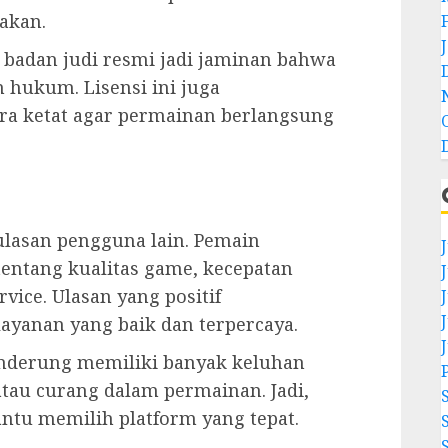
akan.
u badan judi resmi jadi jaminan bahwa
 hukum. Lisensi ini juga
ra ketat agar permainan berlangsung
 ulasan pengguna lain. Pemain
entang kualitas game, kecepatan
vice. Ulasan yang positif
ayanan yang baik dan terpercaya.
enderung memiliki banyak keluhan
atau curang dalam permainan. Jadi,
tu memilih platform yang tepat.