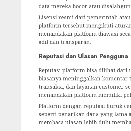
data mereka bocor atau disalahgun
Lisensi resmi dari pemerintah ata
platform tersebut mengikuti aturan
menandakan platform diawasi seca
adil dan transparan.
Reputasi dan Ulasan Pengguna
Reputasi platform bisa dilihat dari
biasanya meninggalkan komentar t
transaksi, dan layanan customer ser
menandakan platform memiliki pel
Platform dengan reputasi buruk c
seperti penarikan dana yang lama 
membaca ulasan lebih dulu memban