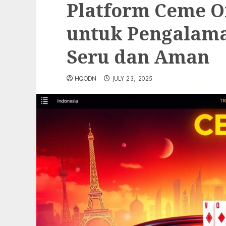
Platform Ceme O
untuk Pengalam
Seru dan Aman
HQODN
JULY 23, 2025