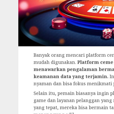
Banyak orang mencari platform ce
mudah digunakan.
Platform ceme 
menawarkan pengalaman bermain
keamanan data yang terjamin.
In
nyaman dan bisa fokus menikmati
Selain itu, pemain biasanya ingin 
game dan layanan pelanggan yang 
yang tepat, mereka bisa bermain 