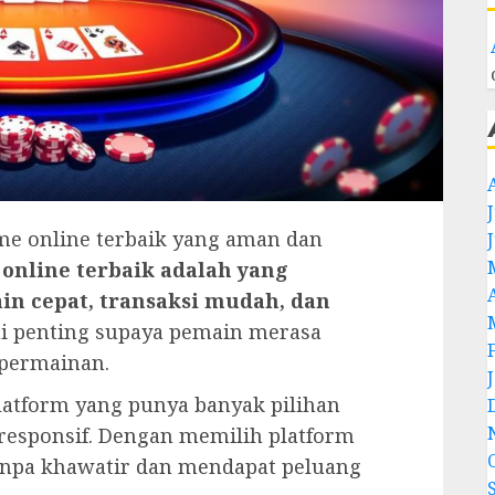
me online terbaik yang aman dan
online terbaik adalah yang
 cepat, transaksi mudah, dan
i penting supaya pemain merasa
 permainan.
platform yang punya banyak pilihan
responsif. Dengan memilih platform
tanpa khawatir dan mendapat peluang