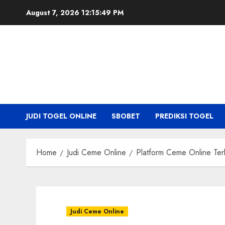
Skip
August 7, 2026
12:15:51 PM
to
content
JUDI TOGEL ONLINE
SBOBET
PREDIKSI TOGEL
Home
Judi Ceme Online
Platform Ceme Online Te
Judi Ceme Online