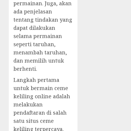
permainan. Juga, akan
ada penjelasan
tentang tindakan yang
dapat dilakukan
selama permainan
seperti taruhan,
menambah taruhan,
dan memilih untuk
berhenti.
Langkah pertama
untuk bermain ceme
keliling online adalah
melakukan
pendaftaran di salah
satu situs ceme
keliling terpercaya.