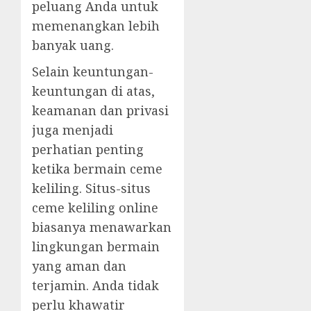
peluang Anda untuk
memenangkan lebih
banyak uang.
Selain keuntungan-
keuntungan di atas,
keamanan dan privasi
juga menjadi
perhatian penting
ketika bermain ceme
keliling. Situs-situs
ceme keliling online
biasanya menawarkan
lingkungan bermain
yang aman dan
terjamin. Anda tidak
perlu khawatir