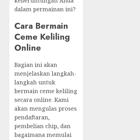
keberuntungan Anda
dalam permainan ini?
Cara Bermain
Ceme Keliling
Online
Bagian ini akan
menjelaskan langkah-
langkah untuk
bermain ceme keliling
secara online. Kami
akan mengulas proses
pendaftaran,
pembelian chip, dan
bagaimana memulai