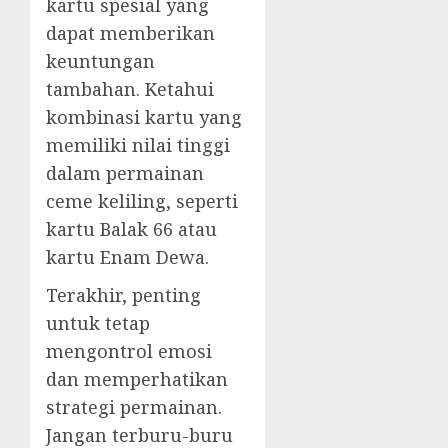
kartu spesial yang
dapat memberikan
keuntungan
tambahan. Ketahui
kombinasi kartu yang
memiliki nilai tinggi
dalam permainan
ceme keliling, seperti
kartu Balak 66 atau
kartu Enam Dewa.
Terakhir, penting
untuk tetap
mengontrol emosi
dan memperhatikan
strategi permainan.
Jangan terburu-buru