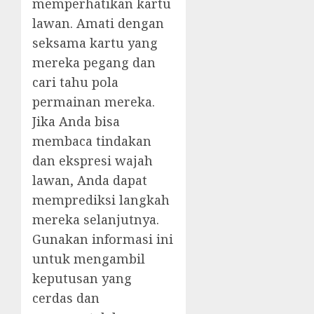
memperhatikan kartu
lawan. Amati dengan
seksama kartu yang
mereka pegang dan
cari tahu pola
permainan mereka.
Jika Anda bisa
membaca tindakan
dan ekspresi wajah
lawan, Anda dapat
memprediksi langkah
mereka selanjutnya.
Gunakan informasi ini
untuk mengambil
keputusan yang
cerdas dan