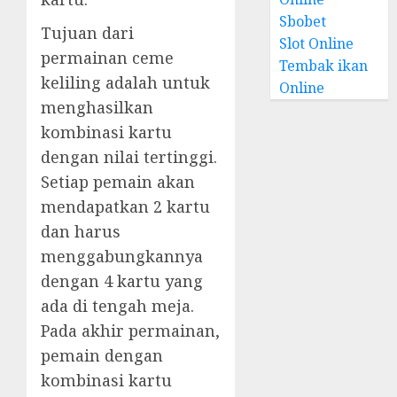
Sbobet
Tujuan dari
Slot Online
permainan ceme
Tembak ikan
keliling adalah untuk
Online
menghasilkan
kombinasi kartu
dengan nilai tertinggi.
Setiap pemain akan
mendapatkan 2 kartu
dan harus
menggabungkannya
dengan 4 kartu yang
ada di tengah meja.
Pada akhir permainan,
pemain dengan
kombinasi kartu