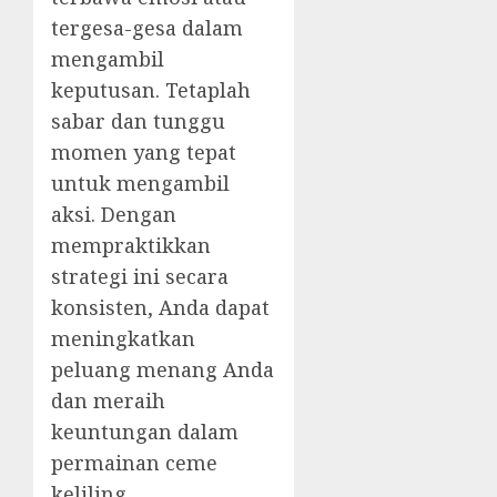
tergesa-gesa dalam
mengambil
keputusan. Tetaplah
sabar dan tunggu
momen yang tepat
untuk mengambil
aksi. Dengan
mempraktikkan
strategi ini secara
konsisten, Anda dapat
meningkatkan
peluang menang Anda
dan meraih
keuntungan dalam
permainan ceme
keliling.