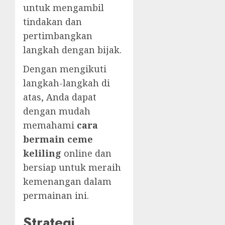
untuk mengambil
tindakan dan
pertimbangkan
langkah dengan bijak.
Dengan mengikuti
langkah-langkah di
atas, Anda dapat
dengan mudah
memahami
cara
bermain ceme
keliling
online dan
bersiap untuk meraih
kemenangan dalam
permainan ini.
Strategi