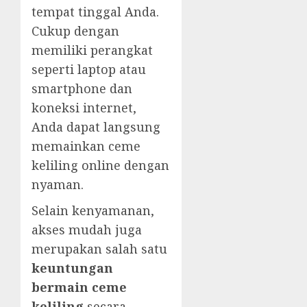
tempat tinggal Anda.
Cukup dengan
memiliki perangkat
seperti laptop atau
smartphone dan
koneksi internet,
Anda dapat langsung
memainkan ceme
keliling online dengan
nyaman.
Selain kenyamanan,
akses mudah juga
merupakan salah satu
keuntungan
bermain ceme
keliling
secara