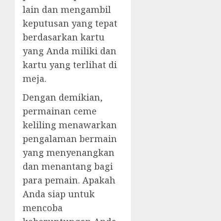
lain dan mengambil
keputusan yang tepat
berdasarkan kartu
yang Anda miliki dan
kartu yang terlihat di
meja.
Dengan demikian,
permainan ceme
keliling menawarkan
pengalaman bermain
yang menyenangkan
dan menantang bagi
para pemain. Apakah
Anda siap untuk
mencoba