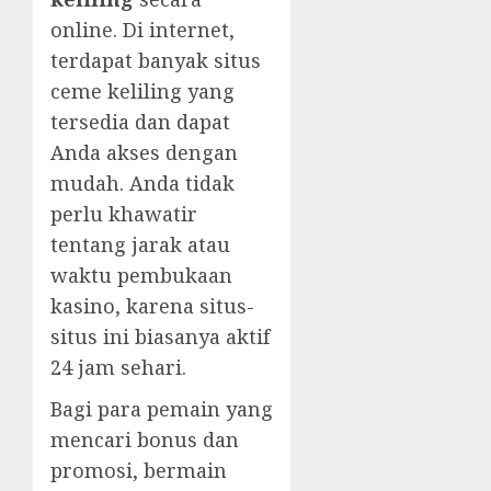
online. Di internet,
terdapat banyak situs
ceme keliling yang
tersedia dan dapat
Anda akses dengan
mudah. Anda tidak
perlu khawatir
tentang jarak atau
waktu pembukaan
kasino, karena situs-
situs ini biasanya aktif
24 jam sehari.
Bagi para pemain yang
mencari bonus dan
promosi, bermain