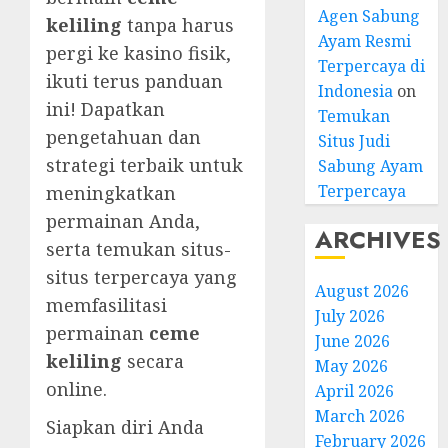
Agen Sabung
keliling
tanpa harus
Ayam Resmi
pergi ke kasino fisik,
Terpercaya di
ikuti terus panduan
Indonesia
on
ini! Dapatkan
Temukan
pengetahuan dan
Situs Judi
strategi terbaik untuk
Sabung Ayam
Terpercaya
meningkatkan
permainan Anda,
ARCHIVES
serta temukan situs-
situs terpercaya yang
August 2026
memfasilitasi
July 2026
permainan
ceme
June 2026
keliling
secara
May 2026
online.
April 2026
March 2026
Siapkan diri Anda
February 2026