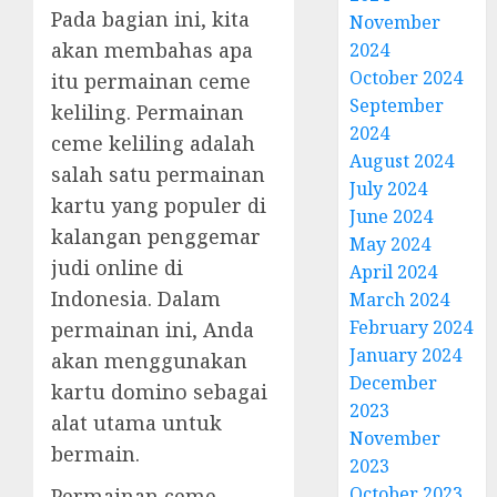
Pada bagian ini, kita
November
akan membahas apa
2024
October 2024
itu permainan ceme
September
keliling. Permainan
2024
ceme keliling adalah
August 2024
salah satu permainan
July 2024
kartu yang populer di
June 2024
kalangan penggemar
May 2024
judi online di
April 2024
Indonesia. Dalam
March 2024
February 2024
permainan ini, Anda
January 2024
akan menggunakan
December
kartu domino sebagai
2023
alat utama untuk
November
bermain.
2023
October 2023
Permainan ceme