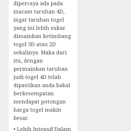
dipercaya ada pada
macam taruhan 4D,
ingat taruhan togel
yang ini lebih sukar
dimainkan ketimbang
togel 3D atau 2D
sekalinya. Maka dari
itu, dengan
permainkan taruhan
judi togel 4D telah
dipastikan anda bakal
berkesempatan
mendapat potongan
harga togel makin
besar.
• Lebih Intensif Dalam