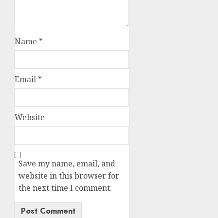
Name
*
Email
*
Website
Save my name, email, and
website in this browser for
the next time I comment.