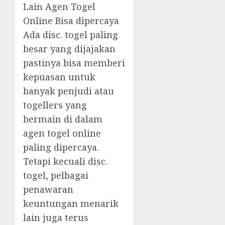
Lain Agen Togel
Online Bisa dipercaya
Ada disc. togel paling
besar yang dijajakan
pastinya bisa memberi
kepuasan untuk
banyak penjudi atau
togellers yang
bermain di dalam
agen togel online
paling dipercaya.
Tetapi kecuali disc.
togel, pelbagai
penawaran
keuntungan menarik
lain juga terus