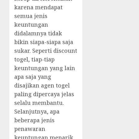
karena mendapat
semua jenis
keuntungan
didalamnya tidak
bikin siapa-siapa saja
sukar. Seperti discount
togel, tiap-tiap
keuntungan yang lain
apa saja yang
disajikan agen togel
paling dipercaya jelas
selalu membantu.
Selanjutnya, apa
beberapa jenis
penawaran
keuntungan menarik