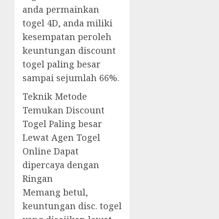
anda permainkan
togel 4D, anda miliki
kesempatan peroleh
keuntungan discount
togel paling besar
sampai sejumlah 66%.
Teknik Metode
Temukan Discount
Togel Paling besar
Lewat Agen Togel
Online Dapat
dipercaya dengan
Ringan
Memang betul,
keuntungan disc. togel