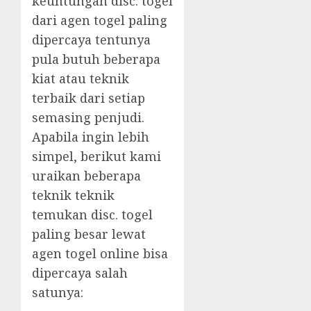
keuntungan disc. togel
dari agen togel paling
dipercaya tentunya
pula butuh beberapa
kiat atau teknik
terbaik dari setiap
semasing penjudi.
Apabila ingin lebih
simpel, berikut kami
uraikan beberapa
teknik teknik
temukan disc. togel
paling besar lewat
agen togel online bisa
dipercaya salah
satunya: