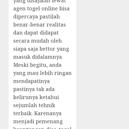
yang disajikan lewat
agen togel online bisa
dipercaya pastilah
benar-benar realitas
dan dapat didapat
secara mudah oleh
siapa saja bettor yang
masuk didalamnya.
Meski begitu, anda
yang mau lebih ringan
mendapatinya
pastinya tak ada
kelirunya ketahui
sejumlah tehnik
terbaik. Karenanya
menjadi pemenang