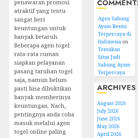
COMMENT
penawaran promosi
atraktif yang tentu
Agen Sabung
sangat beri
Ayam Resmi
keuntungan untuk
Terpercaya di
banyak betaruh.
Indonesia
on
Beberapa agen togel
Temukan
rata-rata cuman
Situs Judi
siapkan pelayanan
Sabung Ayam
pasang taruhan togel
Terpercaya
saja, namun belum
ARCHIVES
pasti bisa dibuktikan
banyak memberinya
August 2026
keuntungan. Nach,
July 2026
pentingnya anda coba
June 2026
masuk melalui agen
May 2026
togel online paling
April 2026