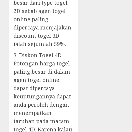
besar dari type togel
2D sebab agen togel
online paling
dipercaya menjajakan
discount togel 3D
ialah sejumlah 59%.
3. Diskon Togel 4D
Potongan harga togel
paling besar di dalam
agen togel online
dapat dipercaya
keuntungannya dapat
anda peroleh dengan
menempatkan
taruhan pada macam
togel 4D. Karena kalau