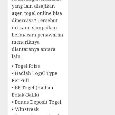
yang lain disajikan
agen togel online bisa
dipercaya? Tersebut
ini kami sampaikan
bermacam penawaran
menariknya
diantaranya antara
lain:
• Togel Prize
• Hadiah Togel Type
Bet Full
• BB Togel (Hadiah
Bolak-Balik)
• Bonus Deposit Togel
• Winstreak