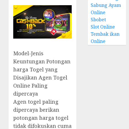
Sabung Ayam
Online
Sbobet
Slot Online
Tembak ikan
Online
Model-Jenis
Keuntungan Potongan
harga Togel yang
Disajikan Agen Togel
Online Paling
dipercaya
Agen togel paling
dipercaya berikan
potongan harga togel
tidak difokuskan cuma