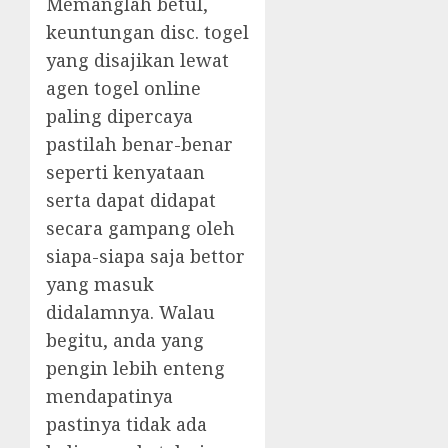
Memanglah betul,
keuntungan disc. togel
yang disajikan lewat
agen togel online
paling dipercaya
pastilah benar-benar
seperti kenyataan
serta dapat didapat
secara gampang oleh
siapa-siapa saja bettor
yang masuk
didalamnya. Walau
begitu, anda yang
pengin lebih enteng
mendapatinya
pastinya tidak ada