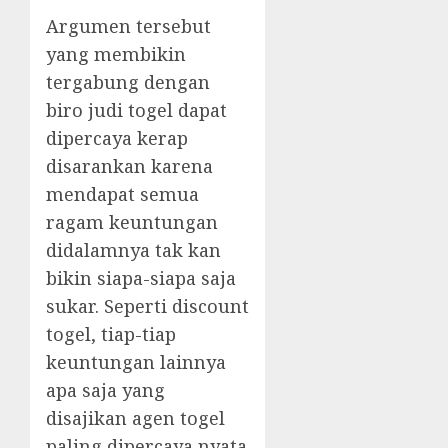
Argumen tersebut
yang membikin
tergabung dengan
biro judi togel dapat
dipercaya kerap
disarankan karena
mendapat semua
ragam keuntungan
didalamnya tak kan
bikin siapa-siapa saja
sukar. Seperti discount
togel, tiap-tiap
keuntungan lainnya
apa saja yang
disajikan agen togel
paling dipercaya nyata