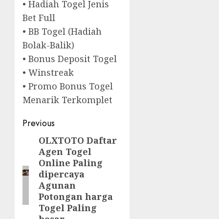
• Hadiah Togel Jenis
Bet Full
• BB Togel (Hadiah
Bolak-Balik)
• Bonus Deposit Togel
• Winstreak
• Promo Bonus Togel
Menarik Terkomplet
Post
Previous
navigation
OLXTOTO Daftar
Previous
Agen Togel
post:
Online Paling
dipercaya
Agunan
Potongan harga
Togel Paling
besar