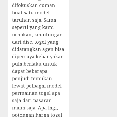
difokuskan cuman
buat satu model
taruhan saja. Sama
seperti yang kami
ucapkan, keuntungan
dari disc. togel yang
didatangkan agen bisa
dipercaya kebanyakan
pula berlaku untuk
dapat beberapa
penjudi temukan
lewat pelbagai model
permainan togel apa
saja dari pasaran
mana saja. Apa lagi,
potongan harga togel