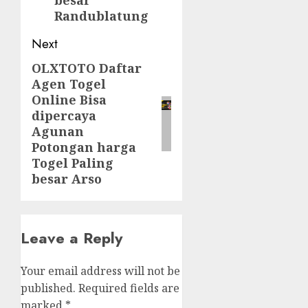
Randublatung
Next
OLXTOTO Daftar
Next
Agen Togel
post:
Online Bisa
dipercaya
Agunan
Potongan harga
Togel Paling
besar Arso
Leave a Reply
Your email address will not be
published.
Required fields are
marked
*