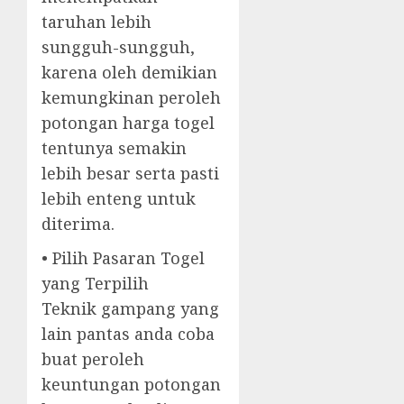
taruhan lebih
sungguh-sungguh,
karena oleh demikian
kemungkinan peroleh
potongan harga togel
tentunya semakin
lebih besar serta pasti
lebih enteng untuk
diterima.
• Pilih Pasaran Togel
yang Terpilih
Teknik gampang yang
lain pantas anda coba
buat peroleh
keuntungan potongan