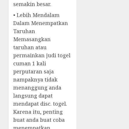
semakin besar.
• Lebih Mendalam
Dalam Menempatkan
Taruhan
Memasangkan
taruhan atau
permainkan judi togel
cuman 1 kali
perputaran saja
nampaknya tidak
menanggung anda
langsung dapat
mendapat disc. togel.
Karena itu, penting
buat anda buat coba
menempatkan