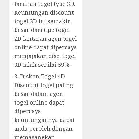
taruhan togel type 3D.
Keuntungan discount
togel 3D ini semakin
besar dari tipe togel
2D lantaran agen togel
online dapat dipercaya
menjajakan disc. togel
3D ialah senilai 59%.
3. Diskon Togel 4D
Discount togel paling
besar dalam agen
togel online dapat
dipercaya
keuntungannya dapat
anda peroleh dengan
memasangkan