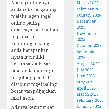
Nach, pentingnya
March 2026
anda coba tergabung
February 2026
January 2026
melalui agen togel
December
online paling
2025
dipercaya karena tiap-
November
tiap apa saja
2025
keuntungan yang
October 2025
anda harapankan
September
nyata memiliki
2025
kesempatan besar
August 2025
July 2025
buat anda menangi,
June 2025
tergolong perihal
May 2025
discount togel paling
April 2025
besar yang dijajakan
March 2025
faksi agen.
February 2025
January 2025
Adanya keuntungan