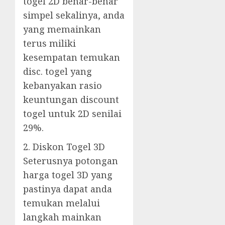
togel 2D benar-benar
simpel sekalinya, anda
yang memainkan
terus miliki
kesempatan temukan
disc. togel yang
kebanyakan rasio
keuntungan discount
togel untuk 2D senilai
29%.
2. Diskon Togel 3D
Seterusnya potongan
harga togel 3D yang
pastinya dapat anda
temukan melalui
langkah mainkan