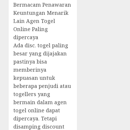
Bermacam Penawaran
Keuntungan Menarik
Lain Agen Togel
Online Paling
dipercaya
Ada disc. togel paling
besar yang dijajakan
pastinya bisa
memberinya
kepuasan untuk
beberapa penjudi atau
togellers yang
bermain dalam agen
togel online dapat
dipercaya. Tetapi
disamping discount