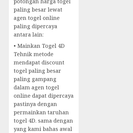
potongan harga togel
paling besar lewat
agen togel online
paling dipercaya
antara lain:
• Mainkan Togel 4D
Tehnik metode
mendapat discount
togel paling besar
paling gampang
dalam agen togel
online dapat dipercaya
pastinya dengan
permainkan taruhan
togel 4D. sama dengan
yang kami bahas awal