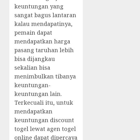
keuntungan yang
sangat bagus lantaran
kalau mendapatinya,
pemain dapat
mendapatkan harga
pasang taruhan lebih
bisa dijangkau
sekalian bisa
menimbulkan tibanya
keuntungan-
keuntungan lain.
Terkecuali itu, untuk
mendapatkan
keuntungan discount
togel lewat agen togel
online dapat dipercaya