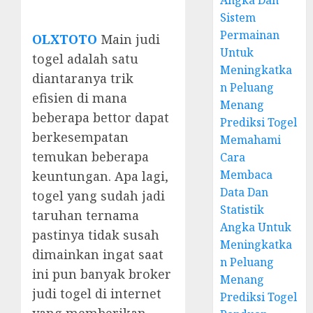
Angka Dan
Sistem
Permainan
OLXTOTO
Main judi
Untuk
togel adalah satu
Meningkatka
diantaranya trik
n Peluang
efisien di mana
Menang
beberapa bettor dapat
Prediksi Togel
berkesempatan
Memahami
temukan beberapa
Cara
Membaca
keuntungan. Apa lagi,
Data Dan
togel yang sudah jadi
Statistik
taruhan ternama
Angka Untuk
pastinya tidak susah
Meningkatka
dimainkan ingat saat
n Peluang
ini pun banyak broker
Menang
judi togel di internet
Prediksi Togel