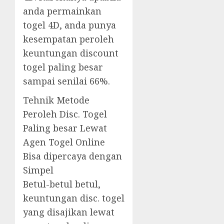
anda permainkan
togel 4D, anda punya
kesempatan peroleh
keuntungan discount
togel paling besar
sampai senilai 66%.
Tehnik Metode
Peroleh Disc. Togel
Paling besar Lewat
Agen Togel Online
Bisa dipercaya dengan
Simpel
Betul-betul betul,
keuntungan disc. togel
yang disajikan lewat