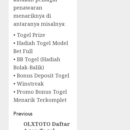
penawaran
menariknya di
antaranya misalnya:
• Togel Prize
• Hadiah Togel Model
Bet Full
• BB Togel (Hadiah
Bolak-Balik)
• Bonus Deposit Togel
• Winstreak
• Promo Bonus Togel
Menarik Terkomplet
Post
Previous
navigation
OLXTOTO Daftar
Previous