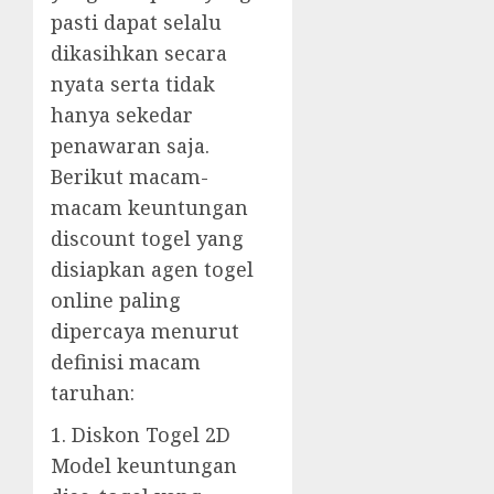
pasti dapat selalu
dikasihkan secara
nyata serta tidak
hanya sekedar
penawaran saja.
Berikut macam-
macam keuntungan
discount togel yang
disiapkan agen togel
online paling
dipercaya menurut
definisi macam
taruhan:
1. Diskon Togel 2D
Model keuntungan