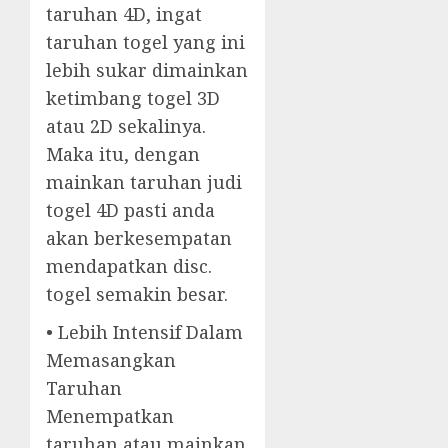
taruhan 4D, ingat
taruhan togel yang ini
lebih sukar dimainkan
ketimbang togel 3D
atau 2D sekalinya.
Maka itu, dengan
mainkan taruhan judi
togel 4D pasti anda
akan berkesempatan
mendapatkan disc.
togel semakin besar.
• Lebih Intensif Dalam
Memasangkan
Taruhan
Menempatkan
taruhan atau mainkan