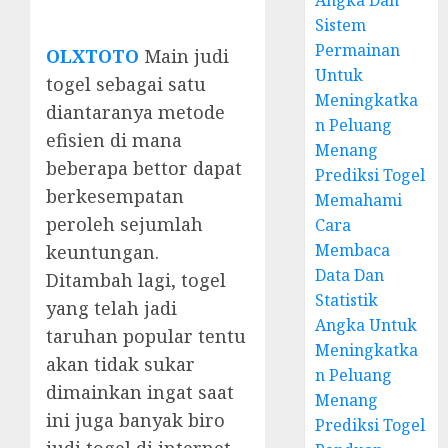
Angka Dan
Sistem
Permainan
OLXTOTO
Main judi
Untuk
togel sebagai satu
Meningkatka
diantaranya metode
n Peluang
efisien di mana
Menang
beberapa bettor dapat
Prediksi Togel
berkesempatan
Memahami
peroleh sejumlah
Cara
Membaca
keuntungan.
Data Dan
Ditambah lagi, togel
Statistik
yang telah jadi
Angka Untuk
taruhan popular tentu
Meningkatka
akan tidak sukar
n Peluang
dimainkan ingat saat
Menang
ini juga banyak biro
Prediksi Togel