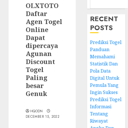
OLXTOTO
Daftar
RECENT
Agen Togel
POSTS
Online
Dapat
Prediksi Togel
dipercaya
Panduan
Agunan
Memahami
Discount
Statistik Dan
Togel
Pola Data
Paling
Digital Untuk
besar
Pemula Yang
Genuk
Ingin Sukses
Prediksi Togel
Informasi
HQODN
Tentang
DECEMBER 15, 2022
Riwayat