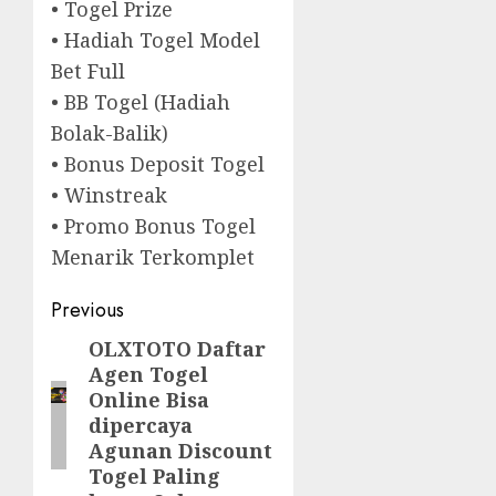
• Togel Prize
• Hadiah Togel Model
Bet Full
• BB Togel (Hadiah
Bolak-Balik)
• Bonus Deposit Togel
• Winstreak
• Promo Bonus Togel
Menarik Terkomplet
Post
Previous
navigation
OLXTOTO Daftar
Previous
Agen Togel
post:
Online Bisa
dipercaya
Agunan Discount
Togel Paling