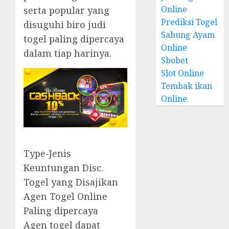
Online
serta popular yang
Prediksi Togel
disuguhi biro judi
Sabung Ayam
togel paling dipercaya
Online
dalam tiap harinya.
Sbobet
Slot Online
Tembak ikan
Online
Type-Jenis
Keuntungan Disc.
Togel yang Disajikan
Agen Togel Online
Paling dipercaya
Agen togel dapat