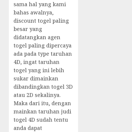
sama hal yang kami
bahas awalnya,
discount togel paling
besar yang
didatangkan agen
togel paling dipercaya
ada pada type taruhan
4D, ingat taruhan
togel yang ini lebih
sukar dimainkan
dibandingkan togel 3D
atau 2D sekalinya.
Maka dari itu, dengan
mainkan taruhan judi
togel 4D sudah tentu
anda dapat