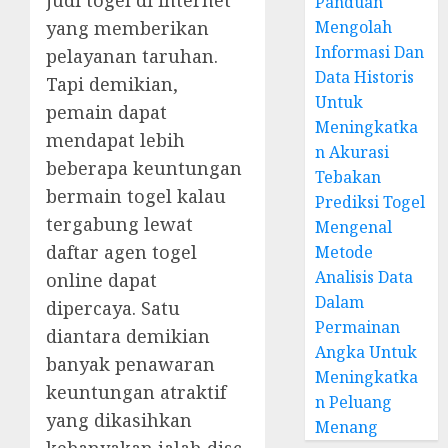
judi togel di internet
Panduan
yang memberikan
Mengolah
Informasi Dan
pelayanan taruhan.
Data Historis
Tapi demikian,
Untuk
pemain dapat
Meningkatka
mendapat lebih
n Akurasi
beberapa keuntungan
Tebakan
bermain togel kalau
Prediksi Togel
tergabung lewat
Mengenal
daftar agen togel
Metode
Analisis Data
online dapat
Dalam
dipercaya. Satu
Permainan
diantara demikian
Angka Untuk
banyak penawaran
Meningkatka
keuntungan atraktif
n Peluang
yang dikasihkan
Menang