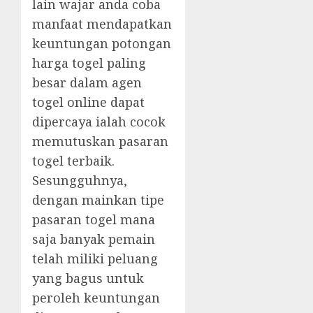
lain wajar anda coba
manfaat mendapatkan
keuntungan potongan
harga togel paling
besar dalam agen
togel online dapat
dipercaya ialah cocok
memutuskan pasaran
togel terbaik.
Sesungguhnya,
dengan mainkan tipe
pasaran togel mana
saja banyak pemain
telah miliki peluang
yang bagus untuk
peroleh keuntungan