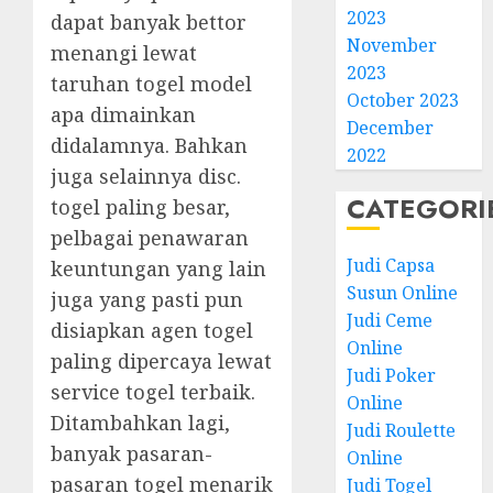
2023
dapat banyak bettor
November
menangi lewat
2023
taruhan togel model
October 2023
apa dimainkan
December
didalamnya. Bahkan
2022
juga selainnya disc.
CATEGORI
togel paling besar,
pelbagai penawaran
Judi Capsa
keuntungan yang lain
Susun Online
juga yang pasti pun
Judi Ceme
disiapkan agen togel
Online
paling dipercaya lewat
Judi Poker
service togel terbaik.
Online
Ditambahkan lagi,
Judi Roulette
banyak pasaran-
Online
pasaran togel menarik
Judi Togel