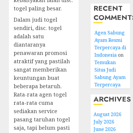
kebanyakan ialah disc.
RECENT
togel paling besar.
COMMENT
Dalam judi togel
sendiri, disc. togel
Agen Sabung
adalah satu
Ayam Resmi
diantaranya
Terpercaya di
penawaran promosi
Indonesia
on
atraktif yang pastilah
Temukan
sangat memberikan
Situs Judi
Sabung Ayam
keuntungan buat
Terpercaya
beberapa betaruh.
Rata-rata agen togel
ARCHIVES
rata-rata cuma
sediakan service
August 2026
pasang taruhan togel
July 2026
saja, tapi belum pasti
June 2026