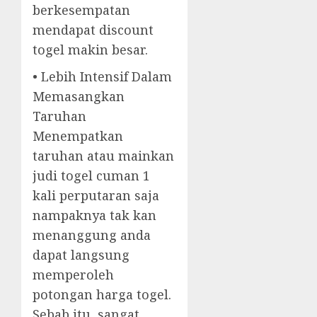
berkesempatan
mendapat discount
togel makin besar.
• Lebih Intensif Dalam
Memasangkan
Taruhan
Menempatkan
taruhan atau mainkan
judi togel cuman 1
kali perputaran saja
nampaknya tak kan
menanggung anda
dapat langsung
memperoleh
potongan harga togel.
Sebab itu, sangat