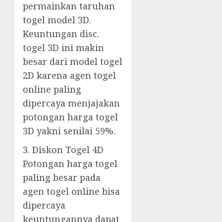
permainkan taruhan
togel model 3D.
Keuntungan disc.
togel 3D ini makin
besar dari model togel
2D karena agen togel
online paling
dipercaya menjajakan
potongan harga togel
3D yakni senilai 59%.
3. Diskon Togel 4D
Potongan harga togel
paling besar pada
agen togel online bisa
dipercaya
keuntungannya dapat