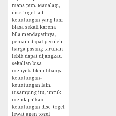
mana pun. Manalagi,
disc. togel jadi
keuntungan yang luar
biasa sekali karena
bila mendapatinya,
pemain dapat peroleh
harga pasang taruhan
lebih dapat dijangkau
sekalian bisa
menyebabkan tibanya
keuntungan-
keuntungan lain.
Disamping itu, untuk
mendapatkan
keuntungan disc. togel
lewat agen togel