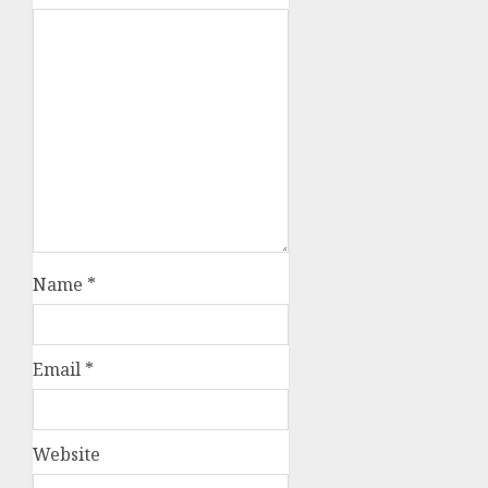
Name
*
Email
*
Website