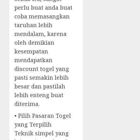
perlu buat anda buat
coba memasangkan
taruhan lebih
mendalam, karena
oleh demikian
kesempatan
mendapatkan
discount togel yang
pasti semakin lebih
besar dan pastilah
lebih enteng buat
diterima.
• Pilih Pasaran Togel
yang Terpilih
Teknik simpel yang