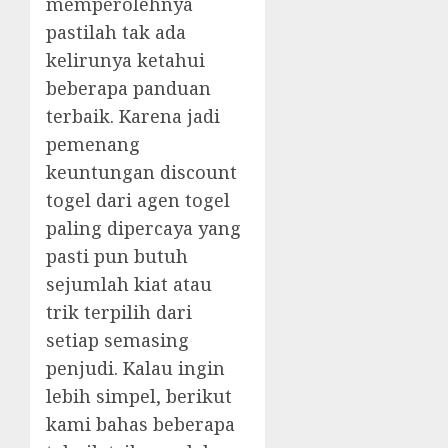
memperolehnya
pastilah tak ada
kelirunya ketahui
beberapa panduan
terbaik. Karena jadi
pemenang
keuntungan discount
togel dari agen togel
paling dipercaya yang
pasti pun butuh
sejumlah kiat atau
trik terpilih dari
setiap semasing
penjudi. Kalau ingin
lebih simpel, berikut
kami bahas beberapa