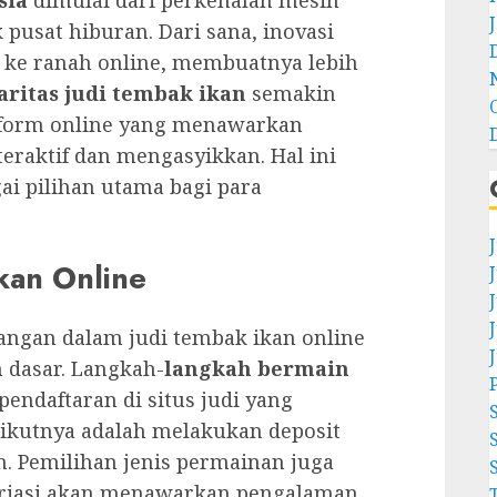
sia
dimulai dari perkenalan mesin
 pusat hiburan. Dari sana, inovasi
ke ranah online, membuatnya lebih
aritas judi tembak ikan
semakin
tform online yang menawarkan
eraktif dan mengasyikkan. Hal ini
ai pilihan utama bagi para
kan Online
angan dalam judi tembak ikan online
dasar. Langkah-
langkah bermain
endaftaran di situs judi yang
erikutnya adalah melakukan deposit
 Pemilihan jenis permainan juga
variasi akan menawarkan pengalaman