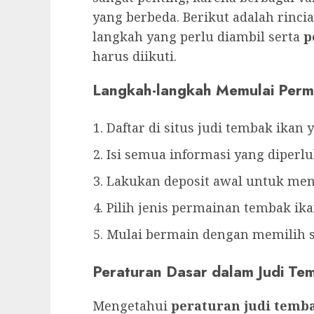
yang berbeda. Berikut adalah rinci
langkah yang perlu diambil serta
p
harus diikuti.
Langkah-langkah Memulai Perm
Daftar di situs judi tembak ikan 
Isi semua informasi yang diperl
Lakukan deposit awal untuk men
Pilih jenis permainan tembak ik
Mulai bermain dengan memilih s
Peraturan Dasar dalam Judi Te
Mengetahui
peraturan judi temb