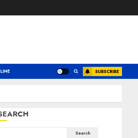
LINE
SUBSCRIBE
SEARCH
Search