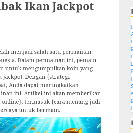
bak Ikan Jackpot
elah menjadi salah satu permainan
onesia. Dalam permainan ini, pemain
kan untuk mengumpulkan koin yang
jackpot. Dengan {strategi
pat, Anda dapat meningkatkan
nan ini. Artikel ini akan memberikan
 online}, termasuk {cara menang judi
rpercaya untuk bermain.