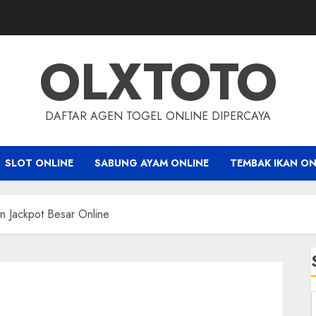
OLXTOTO
DAFTAR AGEN TOGEL ONLINE DIPERCAYA
SLOT ONLINE
SABUNG AYAM ONLINE
TEMBAK IKAN ON
n Jackpot Besar Online