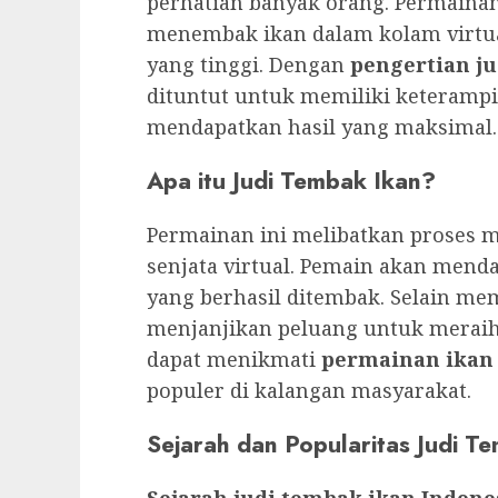
perhatian banyak orang. Permainan
menembak ikan dalam kolam virtu
yang tinggi. Dengan
pengertian j
dituntut untuk memiliki keterampil
mendapatkan hasil yang maksimal.
Apa itu Judi Tembak Ikan?
Permainan ini melibatkan proses
senjata virtual. Pemain akan mend
yang berhasil ditembak. Selain me
menjanjikan peluang untuk meraih
dapat menikmati
permainan ikan 
populer di kalangan masyarakat.
Sejarah dan Popularitas Judi Te