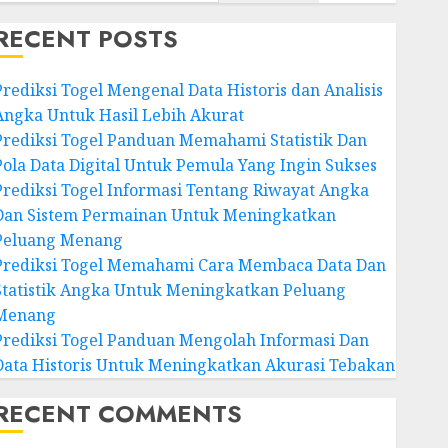
RECENT POSTS
Prediksi Togel Mengenal Data Historis dan Analisis
Angka Untuk Hasil Lebih Akurat
Prediksi Togel Panduan Memahami Statistik Dan
Pola Data Digital Untuk Pemula Yang Ingin Sukses
Prediksi Togel Informasi Tentang Riwayat Angka
Dan Sistem Permainan Untuk Meningkatkan
Peluang Menang
Prediksi Togel Memahami Cara Membaca Data Dan
Statistik Angka Untuk Meningkatkan Peluang
Menang
Prediksi Togel Panduan Mengolah Informasi Dan
Data Historis Untuk Meningkatkan Akurasi Tebakan
RECENT COMMENTS