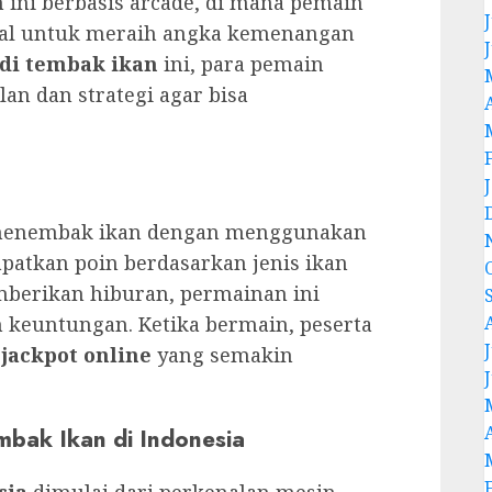
 ini berbasis arcade, di mana pemain
al untuk meraih angka kemenangan
udi tembak ikan
ini, para pemain
an dan strategi agar bisa
 menembak ikan dengan menggunakan
apatkan poin berdasarkan jenis ikan
mberikan hiburan, permainan ini
 keuntungan. Ketika bermain, peserta
jackpot online
yang semakin
mbak Ikan di Indonesia