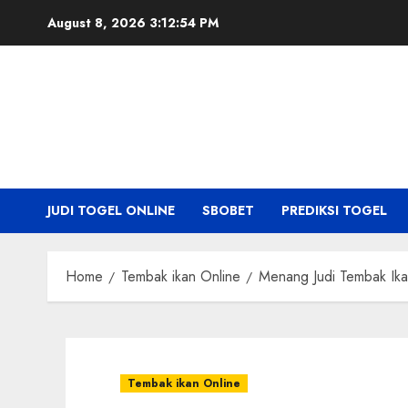
Skip
August 8, 2026
3:12:55 PM
to
content
JUDI TOGEL ONLINE
SBOBET
PREDIKSI TOGEL
Home
Tembak ikan Online
Menang Judi Tembak Ika
Tembak ikan Online