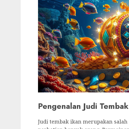
Pengenalan Judi Tembak
Judi tembak ikan merupakan salah