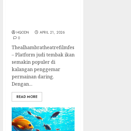
Ikan Dengan Grafis HD
dan Fitur Interaktif:
Inovasi Terkini Dalam
Permainan Online
HQODN
APRIL 21, 2026
0
Thealhambratheatrefilmfestival
– Platform judi tembak ikan
semakin populer di
kalangan penggemar
permainan daring.
Dengan...
READ MORE