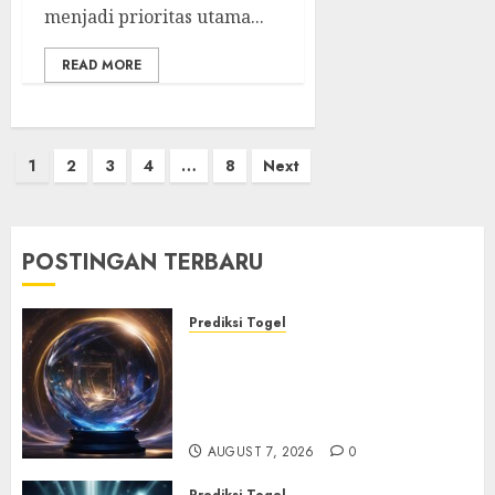
menjadi prioritas utama...
READ MORE
Posts
1
2
3
4
…
8
Next
pagination
POSTINGAN TERBARU
Prediksi Togel
Prediksi Togel Panduan
Memahami Statistik Dan Pola
Data Digital Untuk Pemula
Yang Ingin Sukses
AUGUST 7, 2026
0