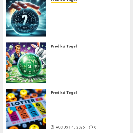
Prediksi Togel
Prediksi Togel Informasi
Tentang Riwayat Angka Dan
Sistem Permainan Untuk
Meningkatkan Peluang
Menang
AUGUST 6, 2026
0
Prediksi Togel
Prediksi Togel Memahami
Cara Membaca Data Dan
Statistik Angka Untuk
Meningkatkan Peluang
Menang
AUGUST 5, 2026
0
Prediksi Togel
Prediksi Togel Panduan
Mengolah Informasi Dan Data
Historis Untuk Meningkatkan
Akurasi Tebakan
AUGUST 4, 2026
0