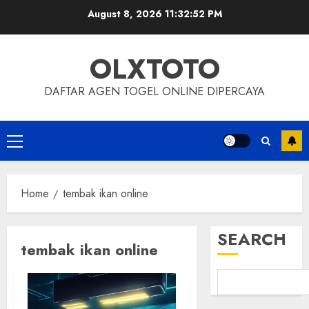
Skip
August 8, 2026
11:32:53 PM
to
content
OLXTOTO
DAFTAR AGEN TOGEL ONLINE DIPERCAYA
Primary
Menu
Home
tembak ikan online
SEARCH
tembak ikan online