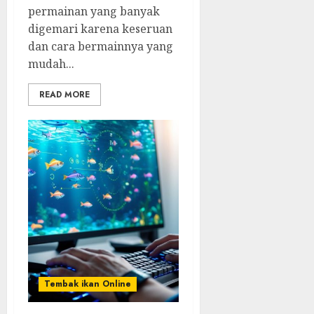
permainan yang banyak
digemari karena keseruan
dan cara bermainnya yang
mudah...
READ MORE
Tembak ikan Online