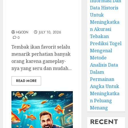
Informasi Dan
Dengan Gameplay
Data Historis
Modern Berkualitas
Untuk
Tinggi untuk Hiburan
Meningkatka
Seru dan Menantang
n Akurasi
HQODN
JULY 10, 2026
Tebakan
0
Prediksi Togel
Tembak ikan favorit selalu
Mengenal
menarik perhatian banyak
Metode
orang karena gameplay-
Analisis Data
nya yang seru dan mudah...
Dalam
Permainan
READ MORE
Angka Untuk
Meningkatka
n Peluang
Menang
RECENT