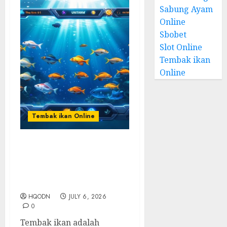
Sabung Ayam
Online
Sbobet
Slot Online
Tembak ikan
Online
Tembak ikan Online
Tembak Ikan Populer
Dengan Permainan Seru
Jackpot Progresif Untuk
Keseruan Maksimal
HQODN
JULY 6, 2026
0
Tembak ikan adalah