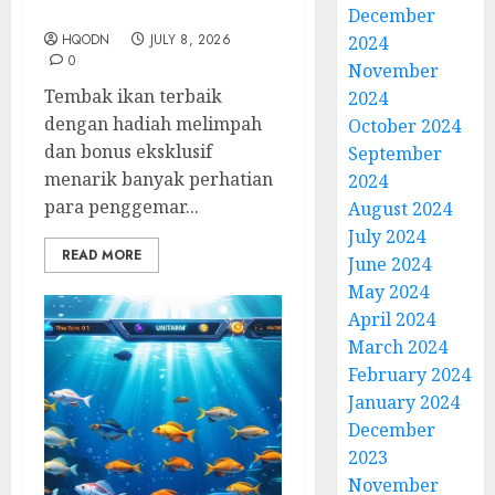
Keseruan Maksimal
December
HQODN
JULY 8, 2026
2024
0
November
Tembak ikan terbaik
2024
dengan hadiah melimpah
October 2024
dan bonus eksklusif
September
menarik banyak perhatian
2024
para penggemar...
August 2024
July 2024
READ MORE
June 2024
May 2024
April 2024
March 2024
February 2024
January 2024
December
2023
November