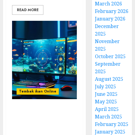
March 2026
READ MORE
February 2026
January 2026
December
2025
November
2025
October 2025
September
2025
August 2025
July 2025
Tembak ikan Online
June 2025
May 2025
April 2025
Tembak Ikan Terbaik
March 2025
Dengan Hadiah
February 2025
Melimpah Bonus
Eksklusif untuk
January 2025