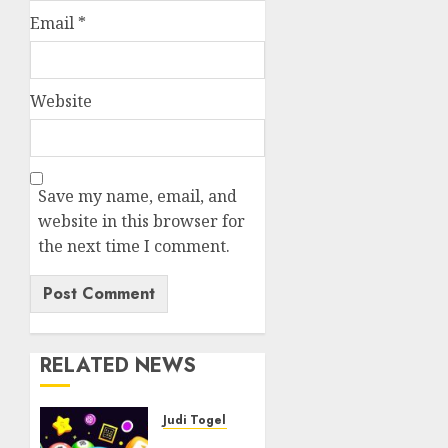
Email
*
Website
Save my name, email, and
website in this browser for
the next time I comment.
RELATED NEWS
Judi Togel Online
Judi