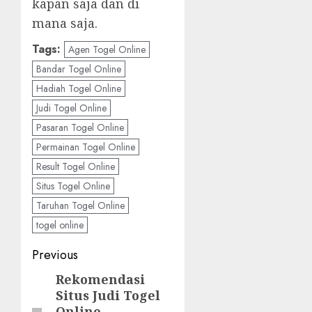
kapan saja dan di
mana saja.
Tags:
Agen Togel Online
Bandar Togel Online
Hadiah Togel Online
Judi Togel Online
Pasaran Togel Online
Permainan Togel Online
Result Togel Online
Situs Togel Online
Taruhan Togel Online
togel online
Post
Previous
navigation
Rekomendasi
Previous
Situs Judi Togel
post:
Online