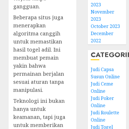
2023
gangguan.
November
Beberapa situs juga
2023
menerapkan
October 2023
algoritma canggih
December
2022
untuk memastikan
hasil togel adil. Ini
CATEGORI
membuat pemain
yakin bahwa
Judi Capsa
permainan berjalan
Susun Online
sesuai aturan tanpa
Judi Ceme
manipulasi.
Online
Judi Poker
Teknologi ini bukan
Online
hanya untuk
Judi Roulette
keamanan, tapi juga
Online
untuk memberikan
Judi Togel