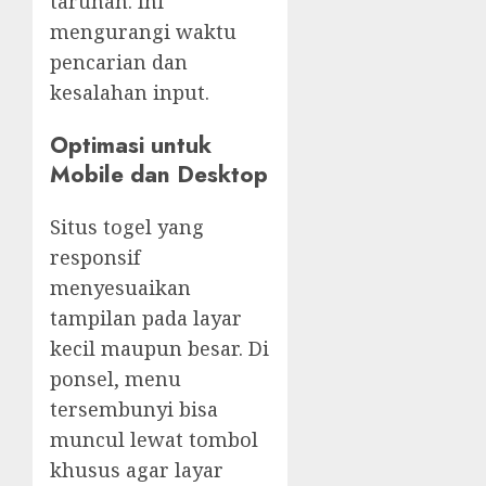
taruhan. Ini
mengurangi waktu
pencarian dan
kesalahan input.
Optimasi untuk
Mobile dan Desktop
Situs togel yang
responsif
menyesuaikan
tampilan pada layar
kecil maupun besar. Di
ponsel, menu
tersembunyi bisa
muncul lewat tombol
khusus agar layar