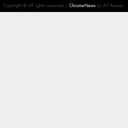
Copyright © All rights reserved.
|
ChromeNews
by AF themes.