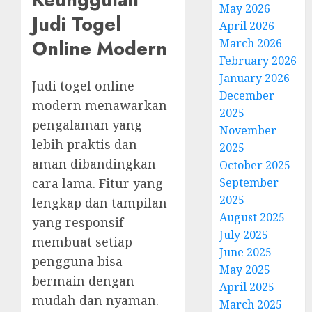
May 2026
Judi Togel
April 2026
Online Modern
March 2026
February 2026
January 2026
Judi togel online
December
modern menawarkan
2025
pengalaman yang
November
lebih praktis dan
2025
aman dibandingkan
October 2025
September
cara lama. Fitur yang
2025
lengkap dan tampilan
August 2025
yang responsif
July 2025
membuat setiap
June 2025
pengguna bisa
May 2025
bermain dengan
April 2025
mudah dan nyaman.
March 2025