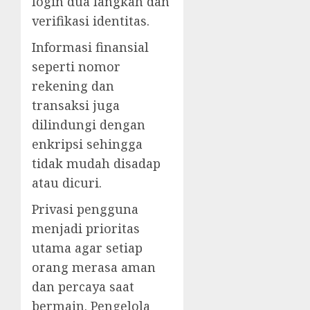
login dua langkah dan
verifikasi identitas.
Informasi finansial
seperti nomor
rekening dan
transaksi juga
dilindungi dengan
enkripsi sehingga
tidak mudah disadap
atau dicuri.
Privasi pengguna
menjadi prioritas
utama agar setiap
orang merasa aman
dan percaya saat
bermain. Pengelola