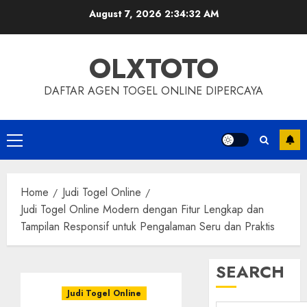
Skip
August 7, 2026
2:34:33 AM
to
content
OLXTOTO
DAFTAR AGEN TOGEL ONLINE DIPERCAYA
Primary
Menu
Home
Judi Togel Online
Judi Togel Online Modern dengan Fitur Lengkap dan
Tampilan Responsif untuk Pengalaman Seru dan Praktis
SEARCH
Judi Togel Online