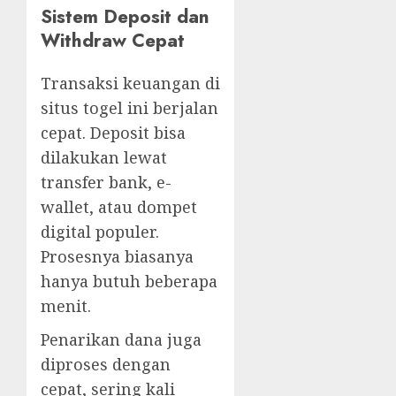
Sistem Deposit dan
Withdraw Cepat
Transaksi keuangan di
situs togel ini berjalan
cepat. Deposit bisa
dilakukan lewat
transfer bank, e-
wallet, atau dompet
digital populer.
Prosesnya biasanya
hanya butuh beberapa
menit.
Penarikan dana juga
diproses dengan
cepat, sering kali