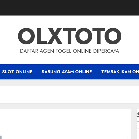
OLXTOTO
DAFTAR AGEN TOGEL ONLINE DIPERCAYA
SLOT ONLINE
SABUNG AYAM ONLINE
TEMBAK IKAN ON