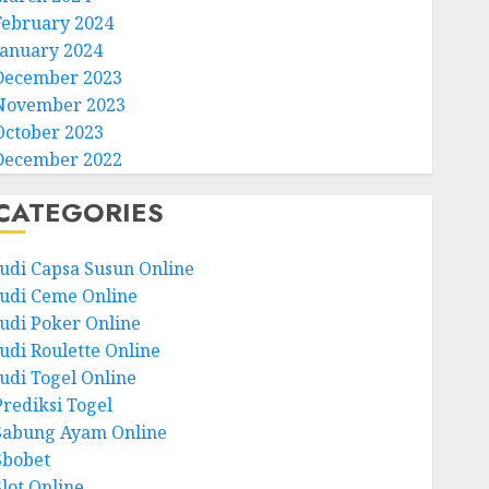
February 2024
January 2024
December 2023
November 2023
October 2023
December 2022
CATEGORIES
Judi Capsa Susun Online
Judi Ceme Online
Judi Poker Online
Judi Roulette Online
Judi Togel Online
Prediksi Togel
Sabung Ayam Online
Sbobet
Slot Online