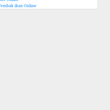
Tembak ikan Online