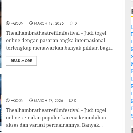
Judi Togel Online dengan Pasaran Angka
Internasional Terlengkap untuk Pengalaman
Seru dan Aman
HQODN
MARCH 18, 2026
0
Thealhambratheatrefilmfestival – Judi togel
online dengan pasaran angka internasional
terlengkap menawarkan banyak pilihan bagi...
READ MORE
Judi Togel Online Favorit dengan Data
Keluaran Terupdate untuk Hasil Tepat dan
Cepat
HQODN
MARCH 17, 2026
0
Thealhambratheatrefilmfestival – Judi togel
online semakin populer karena kemudahan
akses dan variasi permainannya. Banyak...