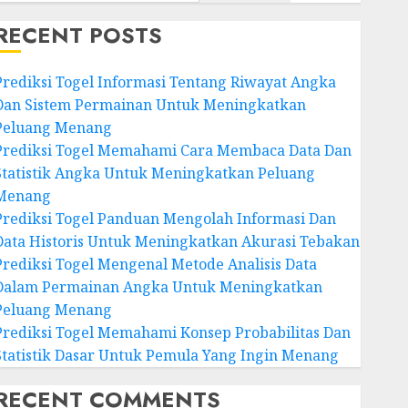
RECENT POSTS
Prediksi Togel Informasi Tentang Riwayat Angka
Dan Sistem Permainan Untuk Meningkatkan
Peluang Menang
Prediksi Togel Memahami Cara Membaca Data Dan
Statistik Angka Untuk Meningkatkan Peluang
Menang
Prediksi Togel Panduan Mengolah Informasi Dan
Data Historis Untuk Meningkatkan Akurasi Tebakan
Prediksi Togel Mengenal Metode Analisis Data
Dalam Permainan Angka Untuk Meningkatkan
Peluang Menang
Prediksi Togel Memahami Konsep Probabilitas Dan
Statistik Dasar Untuk Pemula Yang Ingin Menang
RECENT COMMENTS