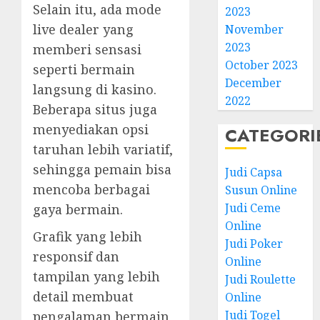
Selain itu, ada mode
2023
live dealer yang
November
2023
memberi sensasi
October 2023
seperti bermain
December
langsung di kasino.
2022
Beberapa situs juga
menyediakan opsi
CATEGORI
taruhan lebih variatif,
sehingga pemain bisa
Judi Capsa
mencoba berbagai
Susun Online
Judi Ceme
gaya bermain.
Online
Grafik yang lebih
Judi Poker
responsif dan
Online
tampilan yang lebih
Judi Roulette
detail membuat
Online
Judi Togel
pengalaman bermain