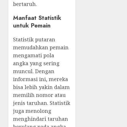
bertaruh.
Manfaat Statistik
untuk Pemain
Statistik putaran
memudahkan pemain
mengamati pola
angka yang sering
muncul. Dengan
informasi ini, mereka
bisa lebih yakin dalam
memilih nomor atau
jenis taruhan. Statistik
juga menolong
menghindari taruhan
berulang pada angka