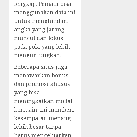
lengkap. Pemain bisa
menggunakan data ini
untuk menghindari
angka yang jarang
muncul dan fokus
pada pola yang lebih
menguntungkan.
Beberapa situs juga
menawarkan bonus
dan promosi khusus
yang bisa
meningkatkan modal
bermain. Ini memberi
kesempatan menang
lebih besar tanpa
harus mengeluarkan