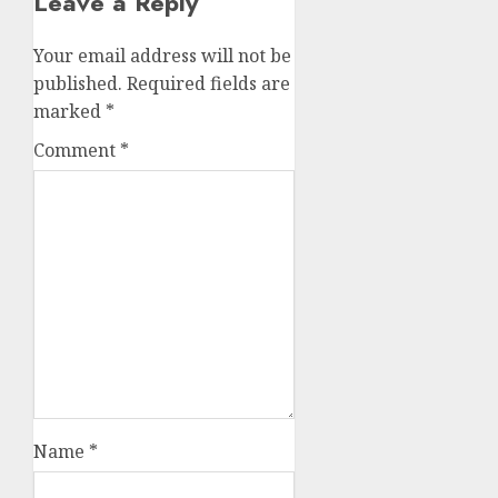
Leave a Reply
Your email address will not be
published.
Required fields are
marked
*
Comment
*
Name
*