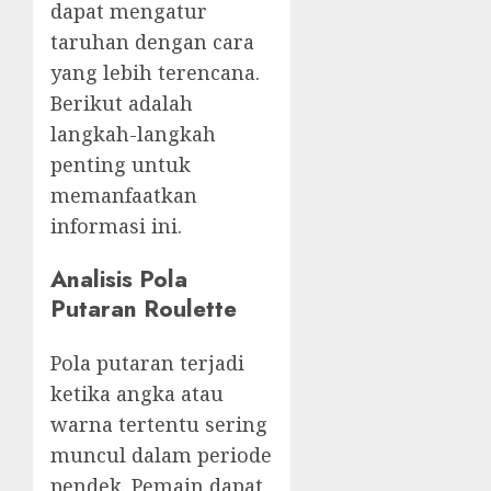
dapat mengatur
taruhan dengan cara
yang lebih terencana.
Berikut adalah
langkah-langkah
penting untuk
memanfaatkan
informasi ini.
Analisis Pola
Putaran Roulette
Pola putaran terjadi
ketika angka atau
warna tertentu sering
muncul dalam periode
pendek. Pemain dapat