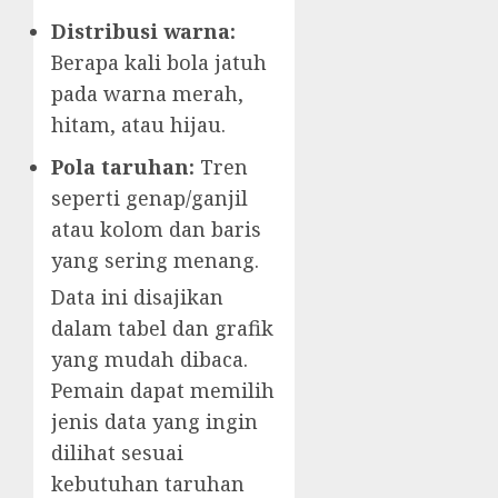
Distribusi warna:
Berapa kali bola jatuh
pada warna merah,
hitam, atau hijau.
Pola taruhan:
Tren
seperti genap/ganjil
atau kolom dan baris
yang sering menang.
Data ini disajikan
dalam tabel dan grafik
yang mudah dibaca.
Pemain dapat memilih
jenis data yang ingin
dilihat sesuai
kebutuhan taruhan