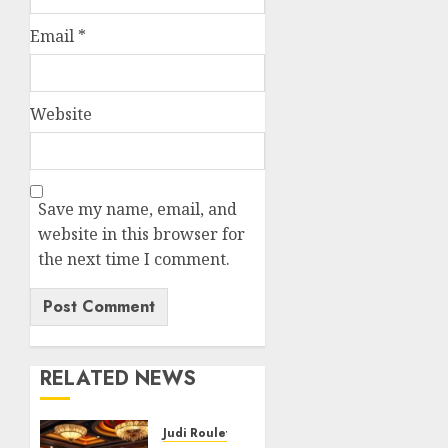
Email
*
Website
Save my name, email, and
website in this browser for
the next time I comment.
RELATED NEWS
Judi Roulette Online