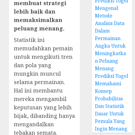
Prediksi Togel
membuat strategi
Mengenal
lebih baik dan
Metode
memaksimalkan
Analisis Data
peluang menang.
Dalam
Permainan
Statistik ini
Angka Untuk
memudahkan pemain
Meningkatka
untuk mengikuti tren
n Peluang
dan pola yang
Menang
mungkin muncul
Prediksi Togel
selama permainan.
Memahami
Hal ini membantu
Konsep
Probabilitas
mereka mengambil
Dan Statistik
keputusan yang lebih
Dasar Untuk
bijak, dibanding hanya
Pemula Yang
mengandalkan
Ingin Menang
tebakan semata.