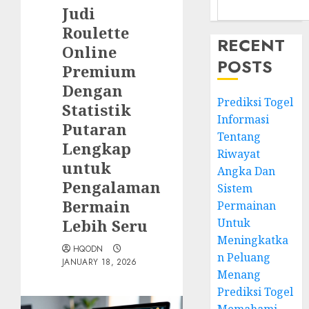
Judi
Roulette
RECENT
Online
POSTS
Premium
Dengan
Prediksi Togel
Statistik
Informasi
Putaran
Tentang
Lengkap
Riwayat
untuk
Angka Dan
Pengalaman
Sistem
Bermain
Permainan
Lebih Seru
Untuk
Meningkatka
HQODN
n Peluang
JANUARY 18, 2026
Menang
Prediksi Togel