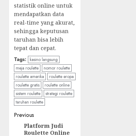
statistik online untuk
mendapatkan data
real-time yang akurat,
sehingga keputusan
taruhan bisa lebih
tepat dan cepat.
Tags:
kasino langsung
meja roulette
nomor roulette
roulette amerika
roulette eropa
roulette gratis
roulette online
sistem roulette
strategi roulette
taruhan roulette
Post
Previous
navigation
Platform Judi
Previous
Roulette Online
post: