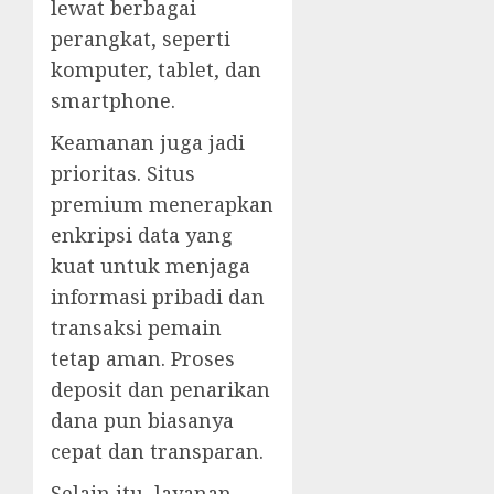
lewat berbagai
perangkat, seperti
komputer, tablet, dan
smartphone.
Keamanan juga jadi
prioritas. Situs
premium menerapkan
enkripsi data yang
kuat untuk menjaga
informasi pribadi dan
transaksi pemain
tetap aman. Proses
deposit dan penarikan
dana pun biasanya
cepat dan transparan.
Selain itu, layanan