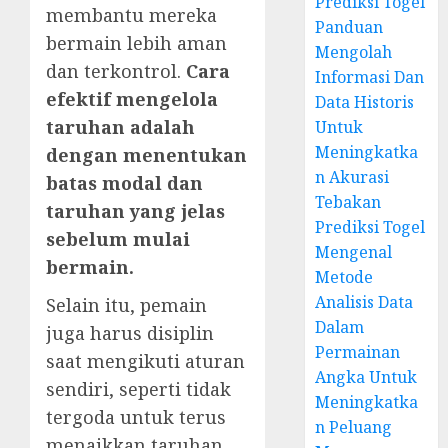
Prediksi Togel
membantu mereka
Panduan
bermain lebih aman
Mengolah
dan terkontrol.
Cara
Informasi Dan
efektif mengelola
Data Historis
taruhan adalah
Untuk
Meningkatka
dengan menentukan
n Akurasi
batas modal dan
Tebakan
taruhan yang jelas
Prediksi Togel
sebelum mulai
Mengenal
bermain.
Metode
Analisis Data
Selain itu, pemain
Dalam
juga harus disiplin
Permainan
saat mengikuti aturan
Angka Untuk
sendiri, seperti tidak
Meningkatka
tergoda untuk terus
n Peluang
menaikkan taruhan