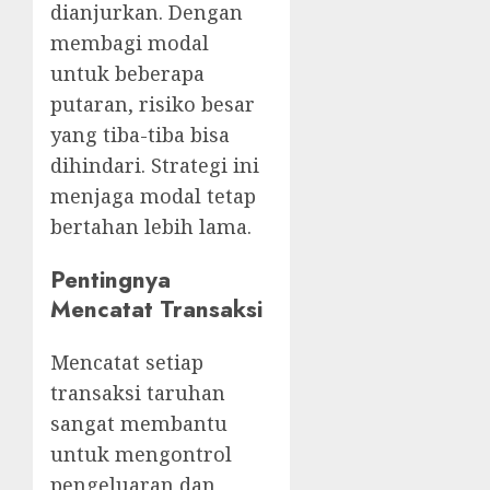
dianjurkan. Dengan
membagi modal
untuk beberapa
putaran, risiko besar
yang tiba-tiba bisa
dihindari. Strategi ini
menjaga modal tetap
bertahan lebih lama.
Pentingnya
Mencatat Transaksi
Mencatat setiap
transaksi taruhan
sangat membantu
untuk mengontrol
pengeluaran dan