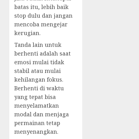
batas itu, lebih baik
stop dulu dan jangan
mencoba mengejar
kerugian.
Tanda lain untuk
berhenti adalah saat
emosi mulai tidak
stabil atau mulai
kehilangan fokus.
Berhenti di waktu
yang tepat bisa
menyelamatkan
modal dan menjaga
permainan tetap
menyenangkan.