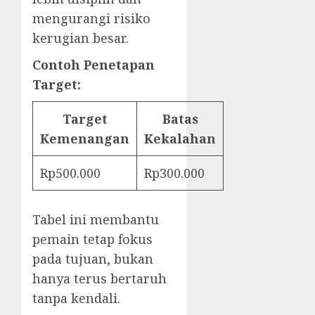
mengurangi risiko
kerugian besar.
Contoh Penetapan
Target:
Target
Batas
Kemenangan
Kekalahan
Rp500.000
Rp300.000
Tabel ini membantu
pemain tetap fokus
pada tujuan, bukan
hanya terus bertaruh
tanpa kendali.