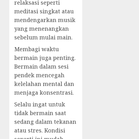
relaksasi seperti
meditasi singkat atau
mendengarkan musik
yang menenangkan
sebelum mulai main.
Membagi waktu
bermain juga penting.
Bermain dalam sesi
pendek mencegah
kelelahan mental dan
menjaga konsentrasi.
Selalu ingat untuk
tidak bermain saat
sedang dalam tekanan
atau stres. Kondisi
seperti ini mudah