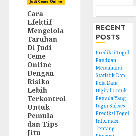
Judi Ceme Online
Cara
Efektif
RECENT
Mengelola
POSTS
Taruhan
Di Judi
Prediksi Togel
Ceme
Panduan
Online
Memahami
Dengan
Statistik Dan
Risiko
Pola Data
Lebih
Digital Untuk
Terkontrol
Pemula Yang
Untuk
Ingin Sukses
Prediksi Togel
Pemula
Informasi
dan Tips
Tentang
Jitu