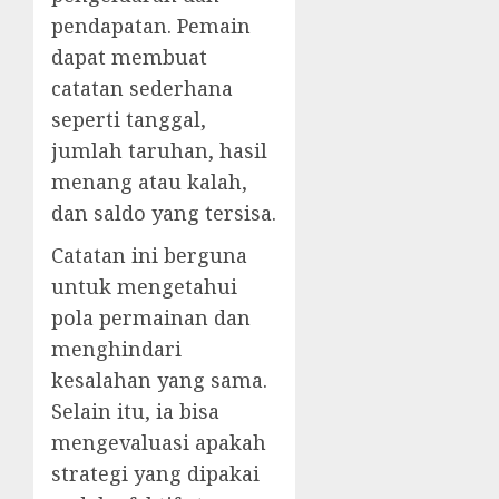
pendapatan. Pemain
dapat membuat
catatan sederhana
seperti tanggal,
jumlah taruhan, hasil
menang atau kalah,
dan saldo yang tersisa.
Catatan ini berguna
untuk mengetahui
pola permainan dan
menghindari
kesalahan yang sama.
Selain itu, ia bisa
mengevaluasi apakah
strategi yang dipakai