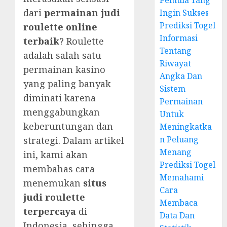
Pemula Yang
dari
permainan judi
Ingin Sukses
Prediksi Togel
roulette online
Informasi
terbaik
? Roulette
Tentang
adalah salah satu
Riwayat
permainan kasino
Angka Dan
yang paling banyak
Sistem
diminati karena
Permainan
menggabungkan
Untuk
keberuntungan dan
Meningkatka
n Peluang
strategi. Dalam artikel
Menang
ini, kami akan
Prediksi Togel
membahas cara
Memahami
menemukan
situs
Cara
judi roulette
Membaca
terpercaya
di
Data Dan
Indonesia, sehingga