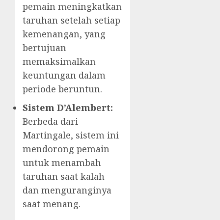
pemain meningkatkan
taruhan setelah setiap
kemenangan, yang
bertujuan
memaksimalkan
keuntungan dalam
periode beruntun.
Sistem D’Alembert:
Berbeda dari
Martingale, sistem ini
mendorong pemain
untuk menambah
taruhan saat kalah
dan menguranginya
saat menang.