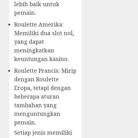
lebih baik untuk
pemain.
Roulette Amerika:
Memiliki dua slot nol,
yang dapat
meningkatkan
keuntungan kasino.
Roulette Prancis: Mirip
dengan Roulette
Eropa, tetapi dengan
beberapa aturan
tambahan yang
menguntungkan
pemain.
Setiap jenis memiliki