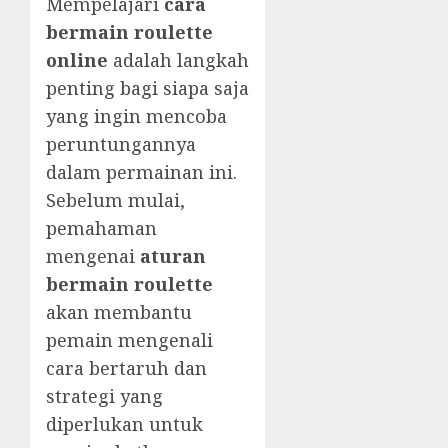
Mempelajari
cara
bermain roulette
online
adalah langkah
penting bagi siapa saja
yang ingin mencoba
peruntungannya
dalam permainan ini.
Sebelum mulai,
pemahaman
mengenai
aturan
bermain roulette
akan membantu
pemain mengenali
cara bertaruh dan
strategi yang
diperlukan untuk