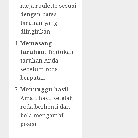
meja roulette sesuai
dengan batas
taruhan yang
diinginkan.
Memasang
taruhan
: Tentukan
taruhan Anda
sebelum roda
berputar.
Menunggu hasil
:
Amati hasil setelah
roda berhenti dan
bola mengambil
posisi.