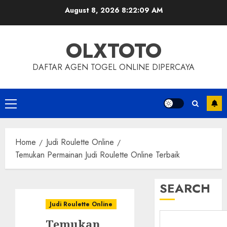
Skip
August 8, 2026
8:22:10 AM
to
content
OLXTOTO
DAFTAR AGEN TOGEL ONLINE DIPERCAYA
Primary
Menu
Home
Judi Roulette Online
Temukan Permainan Judi Roulette Online Terbaik
SEARCH
Judi Roulette Online
Temukan