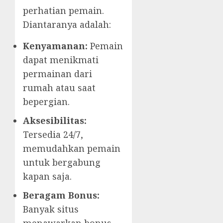
perhatian pemain.
Diantaranya adalah:
Kenyamanan:
Pemain
dapat menikmati
permainan dari
rumah atau saat
bepergian.
Aksesibilitas:
Tersedia 24/7,
memudahkan pemain
untuk bergabung
kapan saja.
Beragam Bonus:
Banyak situs