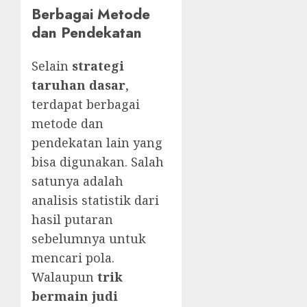
Berbagai Metode
dan Pendekatan
Selain
strategi
taruhan dasar
,
terdapat berbagai
metode dan
pendekatan lain yang
bisa digunakan. Salah
satunya adalah
analisis statistik dari
hasil putaran
sebelumnya untuk
mencari pola.
Walaupun
trik
bermain judi