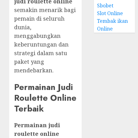
judi roulette online
Sbobet
semakin menarik bagi
Slot Online
pemain di seluruh
Tembak ikan
dunia,
Online
menggabungkan
keberuntungan dan
strategi dalam satu
paket yang
mendebarkan.
Permainan Judi
Roulette Online
Terbaik
Permainan judi
roulette online