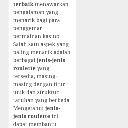
terbaik
menawarkan
pengalaman yang
menarik bagi para
penggemar
permainan kasino.
Salah satu aspek yang
paling menarik adalah
berbagai
jenis-jenis
roulette
yang
tersedia, masing-
masing dengan fitur
unik dan struktur
taruhan yang berbeda.
Mengetahui
jenis-
jenis roulette
ini
dapat membantu