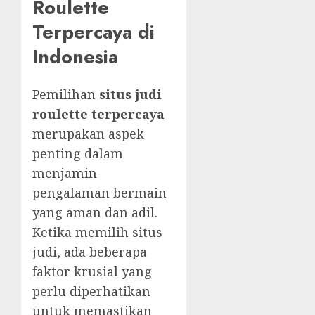
Roulette
Terpercaya di
Indonesia
Pemilihan
situs judi
roulette terpercaya
merupakan aspek
penting dalam
menjamin
pengalaman bermain
yang aman dan adil.
Ketika memilih situs
judi, ada beberapa
faktor krusial yang
perlu diperhatikan
untuk memastikan