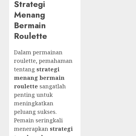
Strategi
Menang
Bermain
Roulette
Dalam permainan
roulette, pemahaman
tentang
strategi
menang bermain
roulette
sangatlah
penting untuk
meningkatkan
peluang sukses.
Pemain seringkali
menerapkan
strategi