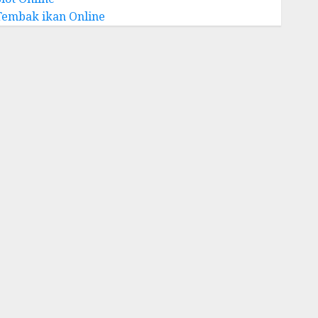
Tembak ikan Online