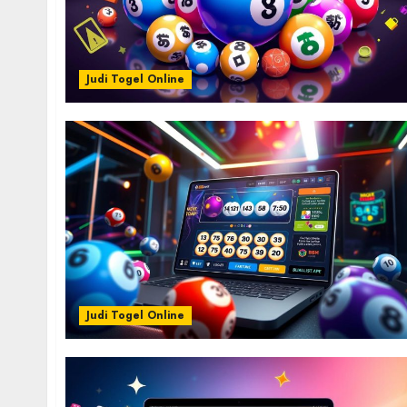
Judi Togel Online
Judi Togel Online