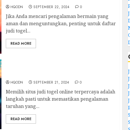
HQODN
SEPTEMBER 22, 2024
0
Jika Anda mencari pengalaman bermain yang
aman dan menguntungkan, penting untuk daftar
judi togel...
READ MORE
Pilih Situs Judi Togel Online Terpercaya di
Indonesia
HQODN
SEPTEMBER 21, 2024
0
Memilih situs judi togel online terpercaya adalah
langkah pasti untuk memastikan pengalaman
taruhan yang...
READ MORE