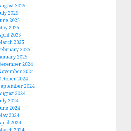
August 2025
July 2025
June 2025
May 2025
April 2025
March 2025
February 2025
January 2025
December 2024
November 2024
October 2024
September 2024
August 2024
July 2024
June 2024
May 2024
April 2024
March 2024