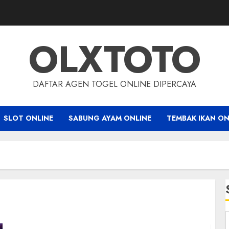
OLXTOTO
DAFTAR AGEN TOGEL ONLINE DIPERCAYA
SLOT ONLINE
SABUNG AYAM ONLINE
TEMBAK IKAN ON