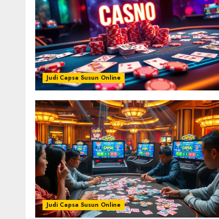
Judi Capsa Susun Online
Judi Capsa Susun Online