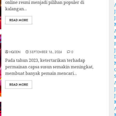
online resmi menjadi pilihan populer di
kalangan...
READ MORE
Daftar Situs Judi Capsa Online Terbaik 2023
HQODN
SEPTEMBER 16, 2024
0
Pada tahun 2023, ketertarikan terhadap
permainan capsa susun semakin meningkat,
membuat banyak pemain mencari...
READ MORE
Mainkan Judi Capsa Online Terpopuler di
Indonesia