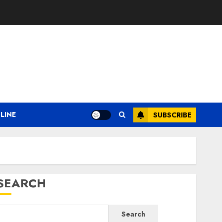
LINE
SUBSCRIBE
SEARCH
Search