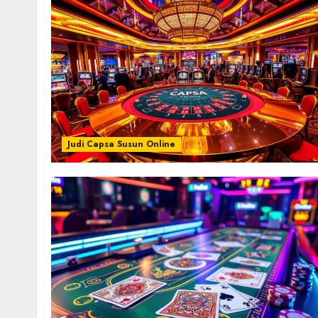
Judi Capsa Susun Online