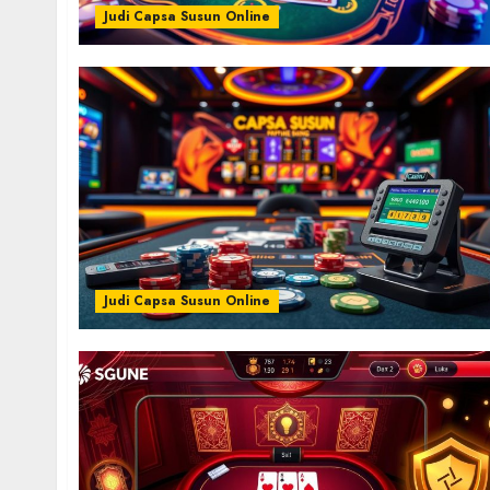
Judi Capsa Susun Online
Judi Capsa Susun Online