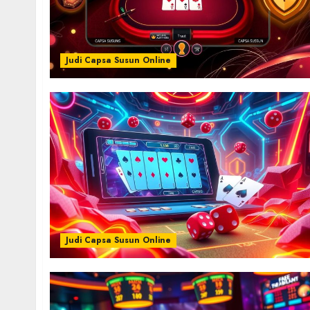
Judi Capsa Susun Online
Judi Capsa Susun Online