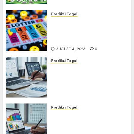
Menang
AUGUST 5, 2026
0
Prediksi Togel
Prediksi Togel Panduan
Mengolah Informasi Dan Data
Historis Untuk Meningkatkan
Akurasi Tebakan
AUGUST 4, 2026
0
Prediksi Togel
Prediksi Togel Mengenal
Metode Analisis Data Dalam
Permainan Angka Untuk
Meningkatkan Peluang
Menang
AUGUST 3, 2026
0
Prediksi Togel
Prediksi Togel Memahami
Konsep Probabilitas Dan
Statistik Dasar Untuk Pemula