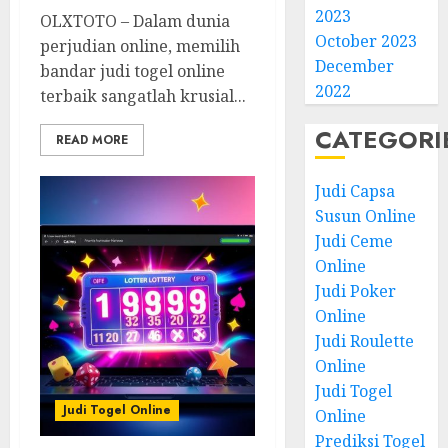
2023
OLXTOTO – Dalam dunia
October 2023
perjudian online, memilih
December
bandar judi togel online
2022
terbaik sangatlah krusial...
CATEGORI
READ MORE
Judi Capsa
Susun Online
Judi Ceme
Online
Judi Poker
Online
Judi Roulette
Online
Judi Togel
Judi Togel Online
Online
Prediksi Togel