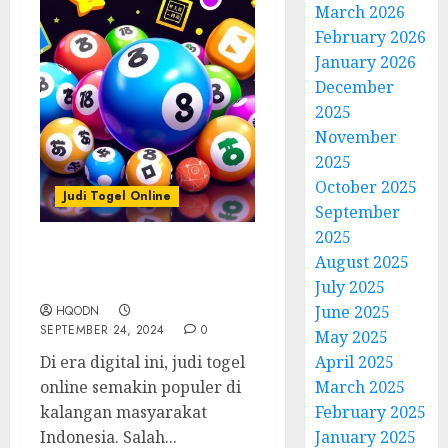
March 2026
February 2026
January 2026
December
2025
November
2025
October 2025
Judi Togel Online
September
2025
August 2025
Judi Togel Online Deposit
Pulsa Terpercaya
July 2025
June 2025
HQODN
SEPTEMBER 24, 2024
0
May 2025
Di era digital ini, judi togel
April 2025
online semakin populer di
March 2025
kalangan masyarakat
February 2025
Indonesia. Salah...
January 2025