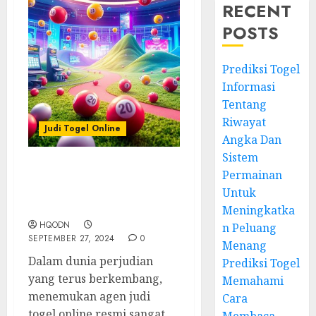
RECENT
POSTS
Prediksi Togel
Informasi
Tentang
Riwayat
Judi Togel Online
Angka Dan
Sistem
Permainan
Agen Judi Togel Online
Resmi Terpercaya
Untuk
Indonesia
Meningkatka
HQODN
n Peluang
SEPTEMBER 27, 2024
0
Menang
Dalam dunia perjudian
Prediksi Togel
yang terus berkembang,
Memahami
menemukan agen judi
Cara
togel online resmi sangat