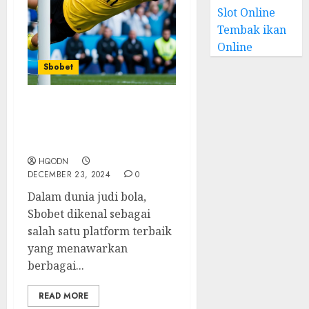
Slot Online
Tembak ikan
Online
Sbobet
Judi Bola Sbobet Terbaik:
Panduan Lengkap untuk
Pemain Cerdas
HQODN
DECEMBER 23, 2024
0
Dalam dunia judi bola,
Sbobet dikenal sebagai
salah satu platform terbaik
yang menawarkan
berbagai...
READ MORE