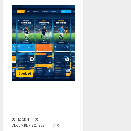
Sbobet
Situs Sbobet Terpercaya:
Panduan Memilih dan
Memanfaatkan dengan
Bijak
HQODN
DECEMBER 22, 2024
0