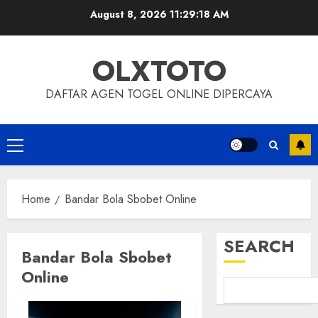
Skip
August 8, 2026
11:29:19 AM
to
content
OLXTOTO
DAFTAR AGEN TOGEL ONLINE DIPERCAYA
Primary
Menu
Home
Bandar Bola Sbobet Online
SEARCH
Bandar Bola Sbobet
Online