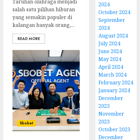
Taruhan olahraga menjadi
2024
salah satu pilihan hiburan
October 2024
yang semakin populer di
September
kalangan banyak orang,...
2024
August 2024
READ MORE
July 2024
June 2024
May 2024
April 2024
March 2024
February 2024
January 2024
December
2023
November
2023
Sbobet
October 2023
December