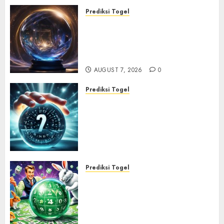
Prediksi Togel
Prediksi Togel Panduan
Memahami Statistik Dan Pola
Data Digital Untuk Pemula
Yang Ingin Sukses
AUGUST 7, 2026
0
Prediksi Togel
Prediksi Togel Informasi
Tentang Riwayat Angka Dan
Sistem Permainan Untuk
Meningkatkan Peluang
Menang
AUGUST 6, 2026
0
Prediksi Togel
Prediksi Togel Memahami
Cara Membaca Data Dan
Statistik Angka Untuk
Meningkatkan Peluang