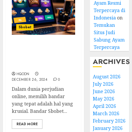
Ayam Resmi
Terpercaya di
Indonesia
on
Temukan
Sbobet
Situs Judi
Sabung Ayam
Bandar Sbobet Online
Terpercaya
Terbaik: Panduan
ARCHIVES
Memilih Situs Terpercaya
untuk Taruhan Anda
HQODN
August 2026
DECEMBER 26, 2024
0
July 2026
Dalam dunia perjudian
June 2026
online, memilih bandar
May 2026
yang tepat adalah hal yang
April 2026
krusial. Bandar Sbobet...
March 2026
February 2026
READ MORE
January 2026