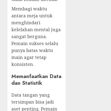
Membagi waktu
antara meja untuk
menghindari
kelelahan mental juga
sangat berguna.
Pemain sukses selalu
punya batas waktu
main agar tetap
konsisten.
Memanfaatkan Data
dan Statistik
Data tangan yang
tersimpan bisa jadi
aset penting. Pemain