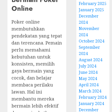
February 2025
Online
January 2025
December
Poker online
2024
November
membutuhkan
2024
pendekatan yang tepat
October 2024
dan terencana. Pemain
September
perlu memahami
2024
kebutuhan untuk
August 2024
konsisten, memilih
July 2024
gaya bermain yang
June 2024
cocok, dan belajar
May 2024
membaca perilaku
April 2024
March 2024
lawan. Hal ini
February 2024
membantu mereka
January 2024
bermain lebih efektif
December