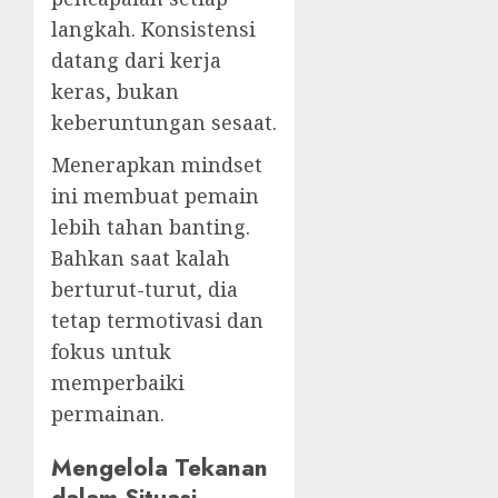
langkah. Konsistensi
datang dari kerja
keras, bukan
keberuntungan sesaat.
Menerapkan mindset
ini membuat pemain
lebih tahan banting.
Bahkan saat kalah
berturut-turut, dia
tetap termotivasi dan
fokus untuk
memperbaiki
permainan.
Mengelola Tekanan
dalam Situasi