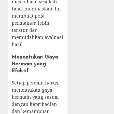
meski hasil sesekali
tidak memuaskan. Ini
membuat pola
permainan lebih
teratur dan
memudahkan evaluasi
hasil.
Menentukan Gaya
Bermain yang
Efektif
Setiap pemain harus
menemukan gaya
bermain yang sesuai
dengan kepribadian
dan kemampuan