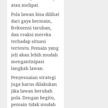
atau melipat.
Pola lawan bisa dilihat
dari gaya bermain,
frekuensi taruhan,
dan reaksi mereka
terhadap situasi
tertentu. Pemain yang
jeli akan lebih mudah
mengantisipasi
langkah lawan.
Penyesuaian strategi
juga harus dilakukan
jika lawan berubah
pola. Dengan begitu,
pemain tidak mudah