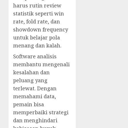
harus rutin review
statistik seperti win
rate, fold rate, dan
showdown frequency
untuk belajar pola
menang dan kalah.
Software analisis
membantu mengenali
kesalahan dan
peluang yang
terlewat. Dengan
memahami data,
pemain bisa
memperbaiki strategi
dan menghindari