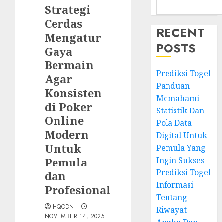
Strategi
Cerdas
RECENT
Mengatur
POSTS
Gaya
Bermain
Prediksi Togel
Agar
Panduan
Konsisten
Memahami
di Poker
Statistik Dan
Online
Pola Data
Modern
Digital Untuk
Untuk
Pemula Yang
Pemula
Ingin Sukses
Prediksi Togel
dan
Informasi
Profesional
Tentang
HQODN
Riwayat
NOVEMBER 14, 2025