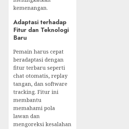
kemenangan.
Adaptasi terhadap
Fitur dan Teknologi
Baru
Pemain harus cepat
beradaptasi dengan
fitur terbaru seperti
chat otomatis, replay
tangan, dan software
tracking. Fitur ini
membantu
memahami pola
lawan dan
mengoreksi kesalahan