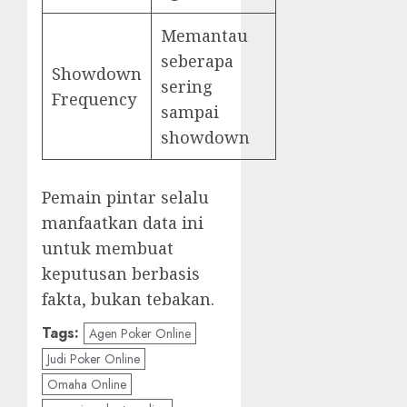
Memantau
seberapa
Showdown
sering
Frequency
sampai
showdown
Pemain pintar selalu
manfaatkan data ini
untuk membuat
keputusan berbasis
fakta, bukan tebakan.
Tags:
Agen Poker Online
Judi Poker Online
Omaha Online