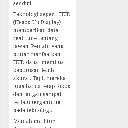
sendiri.
Teknologi seperti HUD
(Heads-Up Display)
memberikan data
real-time tentang
lawan. Pemain yang
pintar manfaatkan
HUD dapat membuat
keputusan lebih
akurat. Tapi, mereka
juga harus tetap fokus
dan jangan sampai
terlalu tergantung
pada teknologi.
Memahami fitur