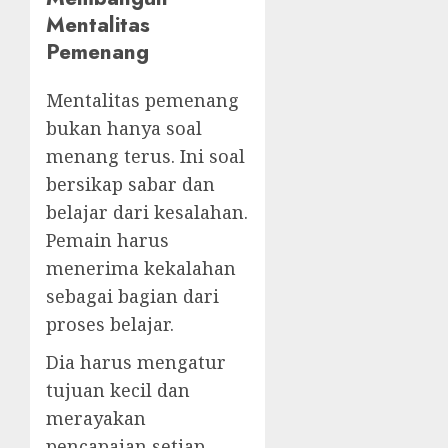
Mentalitas
Pemenang
Mentalitas pemenang
bukan hanya soal
menang terus. Ini soal
bersikap sabar dan
belajar dari kesalahan.
Pemain harus
menerima kekalahan
sebagai bagian dari
proses belajar.
Dia harus mengatur
tujuan kecil dan
merayakan
pencapaian setiap