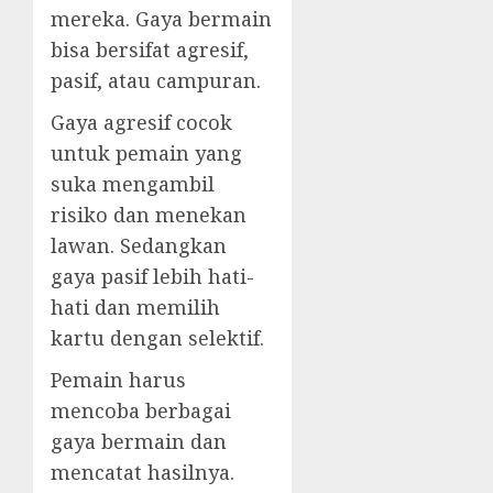
mereka. Gaya bermain
bisa bersifat agresif,
pasif, atau campuran.
Gaya agresif cocok
untuk pemain yang
suka mengambil
risiko dan menekan
lawan. Sedangkan
gaya pasif lebih hati-
hati dan memilih
kartu dengan selektif.
Pemain harus
mencoba berbagai
gaya bermain dan
mencatat hasilnya.