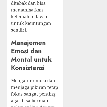
ditebak dan bisa
memanfaatkan
kelemahan lawan
untuk keuntungan
sendiri.
Manajemen
Emosi dan
Mental untuk
Konsistensi
Mengatur emosi dan
menjaga pikiran tetap
fokus sangat penting
agar bisa bermain