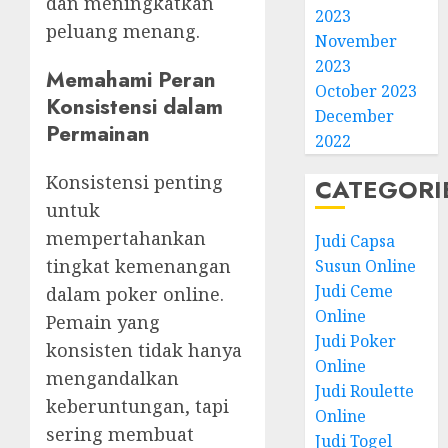
dan meningkatkan
2023
peluang menang.
November
2023
Memahami Peran
October 2023
Konsistensi dalam
December
Permainan
2022
Konsistensi penting
CATEGORI
untuk
mempertahankan
Judi Capsa
tingkat kemenangan
Susun Online
Judi Ceme
dalam poker online.
Online
Pemain yang
Judi Poker
konsisten tidak hanya
Online
mengandalkan
Judi Roulette
keberuntungan, tapi
Online
sering membuat
Judi Togel