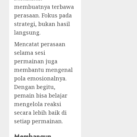
membuatnya terbawa
perasaan. Fokus pada
strategi, bukan hasil
langsung.
Mencatat perasaan
selama sesi
permainan juga
membantu mengenal
pola emosionalnya.
Dengan begitu,
pemain bisa belajar
mengelola reaksi
secara lebih baik di
setiap permainan.
Membangun