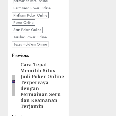
permainan kartu online
Permainan Poker Online
Platform Poker Online
Poker Online
Situs Poker Online
Taruhan Poker Online
Texas Hold'em Online
Post
Previous
navigation
Cara Tepat
Previous
Memilih Situs
post:
Judi Poker Online
Terpercaya
dengan
Permainan Seru
dan Keamanan
Terjamin