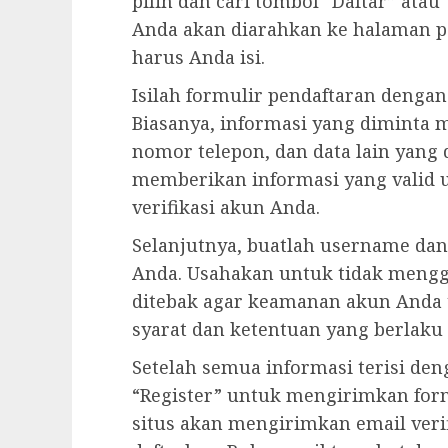
pilih dan cari tombol “Daftar” atau 
Anda akan diarahkan ke halaman pe
harus Anda isi.
Isilah formulir pendaftaran dengan
Biasanya, informasi yang diminta m
nomor telepon, dan data lain yang 
memberikan informasi yang valid
verifikasi akun Anda.
Selanjutnya, buatlah username da
Anda. Usahakan untuk tidak meng
ditebak agar keamanan akun Anda te
syarat dan ketentuan yang berlaku 
Setelah semua informasi terisi den
“Register” untuk mengirimkan form
situs akan mengirimkan email veri