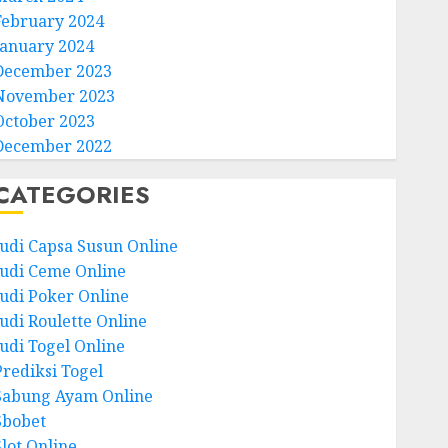
February 2024
January 2024
December 2023
November 2023
October 2023
December 2022
CATEGORIES
Judi Capsa Susun Online
Judi Ceme Online
Judi Poker Online
Judi Roulette Online
Judi Togel Online
Prediksi Togel
Sabung Ayam Online
Sbobet
Slot Online