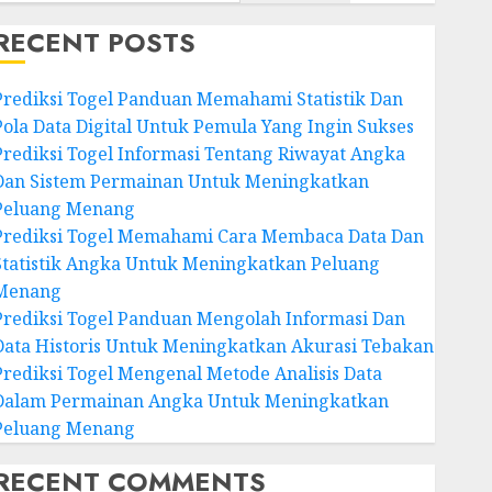
RECENT POSTS
Prediksi Togel Panduan Memahami Statistik Dan
Pola Data Digital Untuk Pemula Yang Ingin Sukses
Prediksi Togel Informasi Tentang Riwayat Angka
Dan Sistem Permainan Untuk Meningkatkan
Peluang Menang
Prediksi Togel Memahami Cara Membaca Data Dan
Statistik Angka Untuk Meningkatkan Peluang
Menang
Prediksi Togel Panduan Mengolah Informasi Dan
Data Historis Untuk Meningkatkan Akurasi Tebakan
Prediksi Togel Mengenal Metode Analisis Data
Dalam Permainan Angka Untuk Meningkatkan
Peluang Menang
RECENT COMMENTS