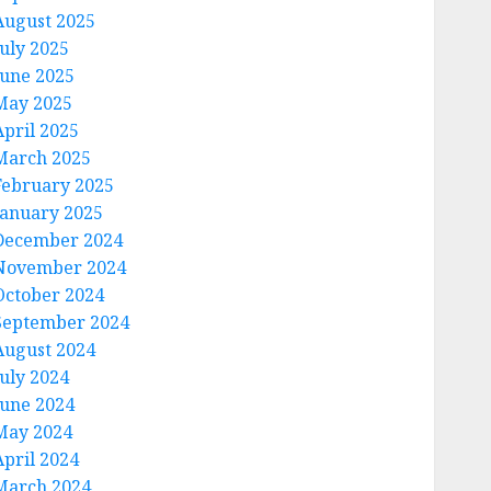
August 2025
July 2025
June 2025
May 2025
April 2025
March 2025
February 2025
January 2025
December 2024
November 2024
October 2024
September 2024
August 2024
July 2024
June 2024
May 2024
April 2024
March 2024