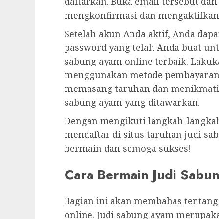
daftarkan. Buka email tersebut dan
mengkonfirmasi dan mengaktifkan
Setelah akun Anda aktif, Anda da
password yang telah Anda buat unt
sabung ayam online terbaik. Lakuk
menggunakan metode pembayaran 
memasang taruhan dan menikmati 
sabung ayam yang ditawarkan.
Dengan mengikuti langkah-langkah 
mendaftar di situs taruhan judi sa
bermain dan semoga sukses!
Cara Bermain Judi Sabu
Bagian ini akan membahas tentan
online. Judi sabung ayam merupak