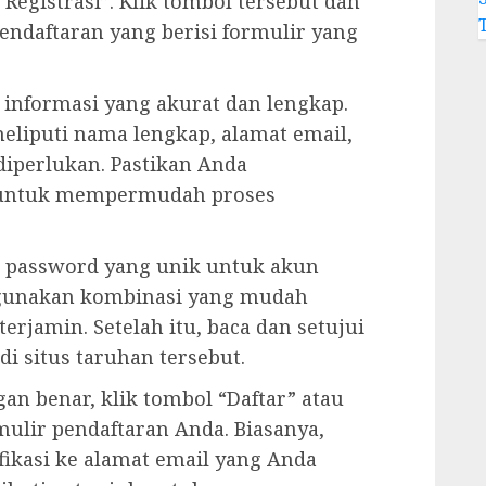
“Registrasi”. Klik tombol tersebut dan
ndaftaran yang berisi formulir yang
 informasi yang akurat dan lengkap.
eliputi nama lengkap, alamat email,
diperlukan. Pastikan Anda
 untuk mempermudah proses
n password yang unik untuk akun
gunakan kombinasi yang mudah
rjamin. Setelah itu, baca dan setujui
di situs taruhan tersebut.
gan benar, klik tombol “Daftar” atau
ulir pendaftaran Anda. Biasanya,
fikasi ke alamat email yang Anda