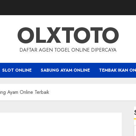
OLXTOTO
DAFTAR AGEN TOGEL ONLINE DIPERCAYA
SLOT ONLINE
SABUNG AYAM ONLINE
TEMBAK IKAN ON
bung Ayam Online Terbaik