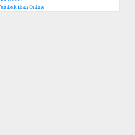
Tembak ikan Online