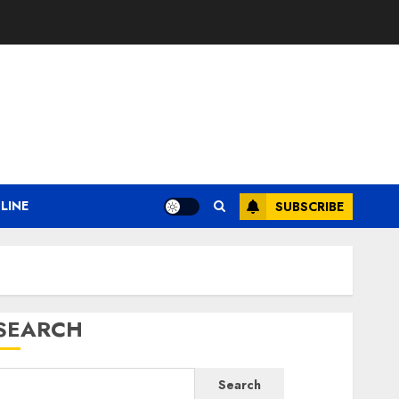
LINE
SUBSCRIBE
SEARCH
Search