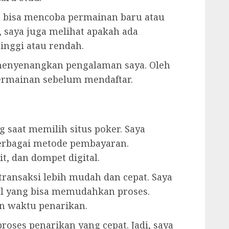
a bisa mencoba permainan baru atau
, saya juga melihat apakah ada
inggi atau rendah.
menyenangkan pengalaman saya. Oleh
 permainan sebelum mendaftar.
 saat memilih situs poker. Saya
erbagai metode pembayaran.
it, dan dompet digital.
ransaksi lebih mudah dan cepat. Saya
al yang bisa memudahkan proses.
an waktu penarikan.
roses penarikan yang cepat. Jadi, saya