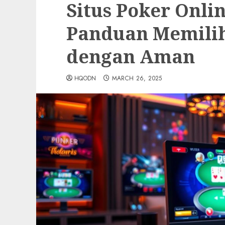
Situs Poker Onli
Panduan Memili
dengan Aman
HQODN
MARCH 26, 2025