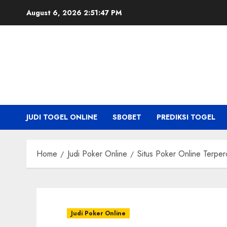
Skip
August 6, 2026
2:51:48 PM
to
content
JUDI TOGEL ONLINE
SBOBET
PREDIKSI TOGEL
Home
Judi Poker Online
Situs Poker Online Terp
Judi Poker Online