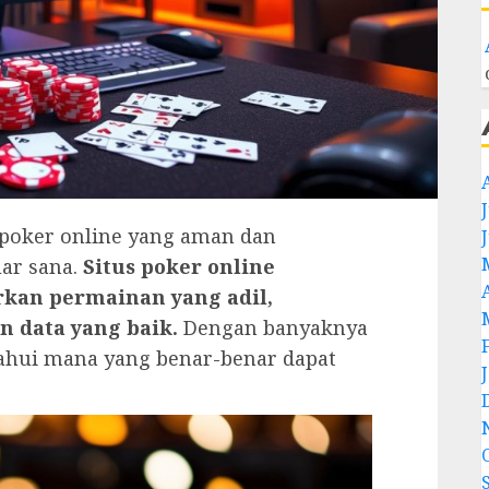
 poker online yang aman dan
uar sana.
Situs poker online
kan permainan yang adil,
 data yang baik.
Dengan banyaknya
ahui mana yang benar-benar dapat