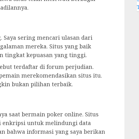
adilannya.
g. Saya sering mencari ulasan dari
galaman mereka. Situs yang baik
an tingkat kepuasan yang tinggi.
ebut terdaftar di forum perjudian.
k pemain merekomendasikan situs itu.
in bukan pilihan terbaik.
ya saat bermain poker online. Situs
 enkripsi untuk melindungi data
kan bahwa informasi yang saya berikan