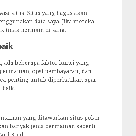
asi situs. Situs yang bagus akan
nggunakan data saya. Jika mereka
uk tidak bermain di sana.
baik
t, ada beberapa faktor kunci yang
 permainan, opsi pembayaran, dan
ea penting untuk diperhatikan agar
 baik.
rmainan yang ditawarkan situs poker.
kan banyak jenis permainan seperti
ard Stud.