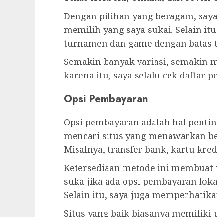
Dengan pilihan yang beragam, say
memilih yang saya sukai. Selain itu
turnamen dan game dengan batas t
Semakin banyak variasi, semakin 
karena itu, saya selalu cek daftar
Opsi Pembayaran
Opsi pembayaran adalah hal penting
mencari situs yang menawarkan b
Misalnya, transfer bank, kartu kred
Ketersediaan metode ini membuat t
suka jika ada opsi pembayaran lok
Selain itu, saya juga memperhatik
Situs yang baik biasanya memiliki p