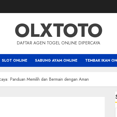
OLXTOTO
DAFTAR AGEN TOGEL ONLINE DIPERCAYA
SLOT ONLINE
SABUNG AYAM ONLINE
TEMBAK IKAN ON
ercaya: Panduan Memilih dan Bermain dengan Aman