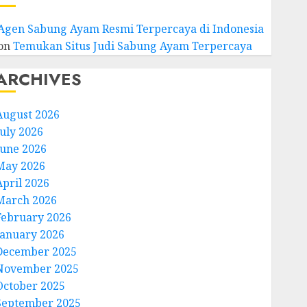
Agen Sabung Ayam Resmi Terpercaya di Indonesia
on
Temukan Situs Judi Sabung Ayam Terpercaya
ARCHIVES
August 2026
July 2026
June 2026
May 2026
April 2026
March 2026
February 2026
January 2026
December 2025
November 2025
October 2025
September 2025