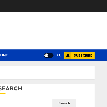
LINE
SUBSCRIBE
SEARCH
Search