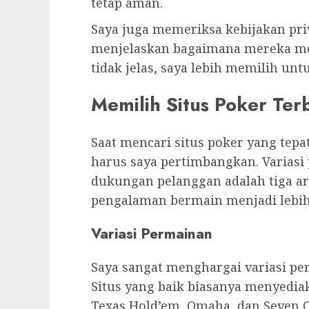
tetap aman.
Saya juga memeriksa kebijakan priv
menjelaskan bagaimana mereka me
tidak jelas, saya lebih memilih unt
Memilih Situs Poker Ter
Saat mencari situs poker yang tepa
harus saya pertimbangkan. Variasi
dukungan pelanggan adalah tiga ar
pengalaman bermain menjadi lebih
Variasi Permainan
Saya sangat menghargai variasi pe
Situs yang baik biasanya menyedia
Texas Hold’em, Omaha, dan Seven C