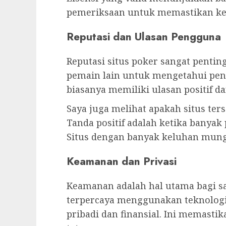
pemeriksaan untuk memastikan ke
Reputasi dan Ulasan Pengguna
Reputasi situs poker sangat pentin
pemain lain untuk mengetahui pen
biasanya memiliki ulasan positif d
Saya juga melihat apakah situs ters
Tanda positif adalah ketika banya
Situs dengan banyak keluhan mungk
Keamanan dan Privasi
Keamanan adalah hal utama bagi sa
terpercaya menggunakan teknologi
pribadi dan finansial. Ini memasti