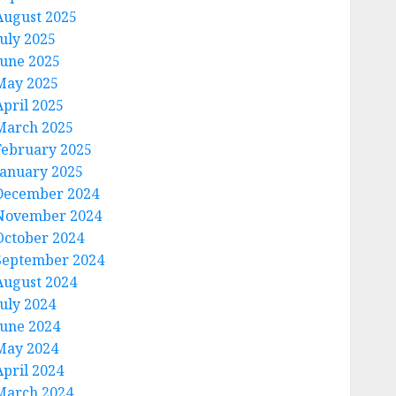
August 2025
July 2025
June 2025
May 2025
April 2025
March 2025
February 2025
January 2025
December 2024
November 2024
October 2024
September 2024
August 2024
July 2024
June 2024
May 2024
April 2024
March 2024