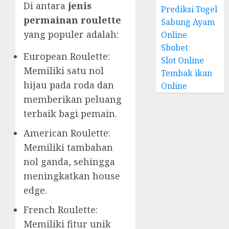
Di antara
jenis
Prediksi Togel
permainan roulette
Sabung Ayam
yang populer adalah:
Online
Sbobet
European Roulette:
Slot Online
Memiliki satu nol
Tembak ikan
hijau pada roda dan
Online
memberikan peluang
terbaik bagi pemain.
American Roulette:
Memiliki tambahan
nol ganda, sehingga
meningkatkan house
edge.
French Roulette:
Memiliki fitur unik