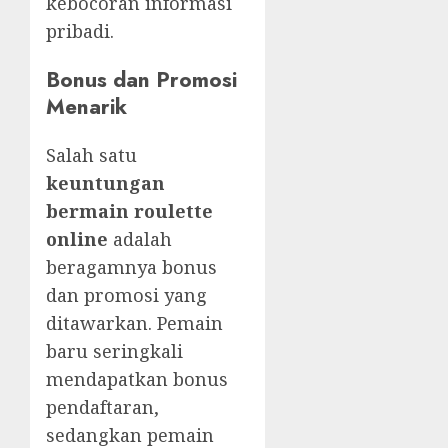
kebocoran informasi
pribadi.
Bonus dan Promosi
Menarik
Salah satu
keuntungan
bermain roulette
online
adalah
beragamnya bonus
dan promosi yang
ditawarkan. Pemain
baru seringkali
mendapatkan bonus
pendaftaran,
sedangkan pemain