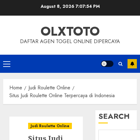
Skip
August 8, 2026
7:07:55 PM
to
content
OLXTOTO
DAFTAR AGEN TOGEL ONLINE DIPERCAYA
Primary
Menu
Home
Judi Roulette Online
Situs Judi Roulette Online Terpercaya di Indonesia
SEARCH
Judi Roulette Online
Situs Judi