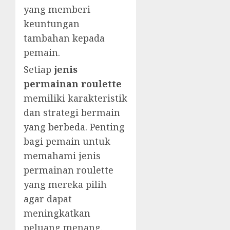
yang memberi
keuntungan
tambahan kepada
pemain.
Setiap
jenis
permainan roulette
memiliki karakteristik
dan strategi bermain
yang berbeda. Penting
bagi pemain untuk
memahami jenis
permainan roulette
yang mereka pilih
agar dapat
meningkatkan
peluang menang.