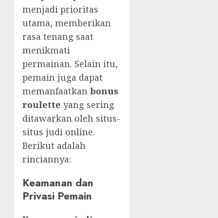
menjadi prioritas
utama, memberikan
rasa tenang saat
menikmati
permainan. Selain itu,
pemain juga dapat
memanfaatkan
bonus
roulette
yang sering
ditawarkan oleh situs-
situs judi online.
Berikut adalah
rinciannya:
Keamanan dan
Privasi Pemain