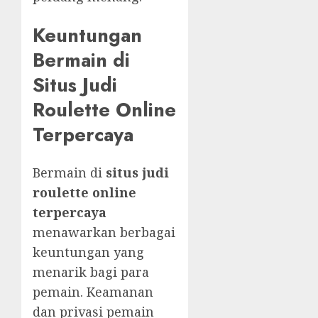
Keuntungan
Bermain di
Situs Judi
Roulette Online
Terpercaya
Bermain di
situs judi
roulette online
terpercaya
menawarkan berbagai
keuntungan yang
menarik bagi para
pemain. Keamanan
dan privasi pemain