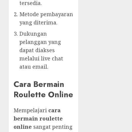
tersedia.
Metode pembayaran
yang diterima.
Dukungan
pelanggan yang
dapat diakses
melalui live chat
atau email.
Cara Bermain
Roulette Online
Mempelajari
cara
bermain roulette
online
sangat penting