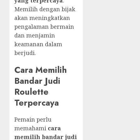
yang terpercaya
.
Memilih dengan bijak
akan meningkatkan
pengalaman bermain
dan menjamin
keamanan dalam
berjudi.
Cara Memilih
Bandar Judi
Roulette
Terpercaya
Pemain perlu
memahami
cara
memilih bandar judi