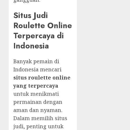
Situs Judi
Roulette Online
Terpercaya di
Indonesia
Banyak pemain di
Indonesia mencari
situs roulette online
yang terpercaya
untuk menikmati
permainan dengan
aman dan nyaman.
Dalam memilih situs
judi, penting untuk