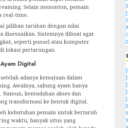
treaming. Selain menonton, pemain
 real-time.
 pilihan taruhan dengan nilai
 disesuaikan. Sistemnya dibuat agar
kat, seperti ponsel atau komputer.
 di lokasi pertarungan.
Ayam Digital
r setelah adanya kemajuan dalam
aming. Awalnya, sabung ayam hanya
na. Namun, kemudahan akses dan
g transformasi ke bentuk digital.
leh kebutuhan pemain untuk bertaruh
ring waktu, banyak situs yang