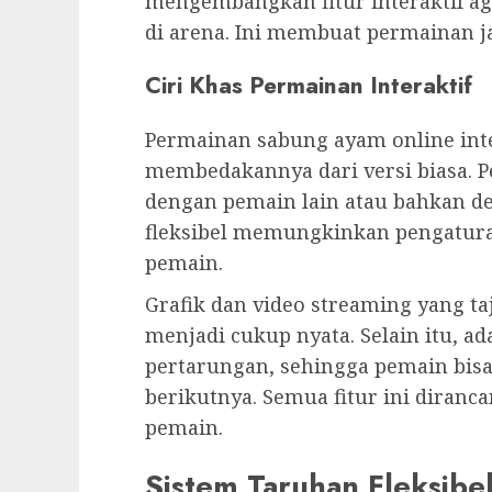
mengembangkan fitur interaktif a
di arena. Ini membuat permainan ja
Ciri Khas Permainan Interaktif
Permainan sabung ayam online inte
membedakannya dari versi biasa. P
dengan pemain lain atau bahkan d
fleksibel memungkinkan pengatur
pemain.
Grafik dan video streaming yang
menjadi cukup nyata. Selain itu, a
pertarungan, sehingga pemain bis
berikutnya. Semua fitur ini diran
pemain.
Sistem Taruhan Fleksib