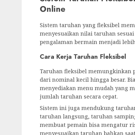
Online
Sistem taruhan yang fleksibel me
menyesuaikan nilai taruhan sesua
pengalaman bermain menjadi leb
Cara Kerja Taruhan Fleksibel
Taruhan fleksibel memungkinkan p
dari nominal kecil hingga besar. B
menyediakan menu mudah yang m
jumlah taruhan secara cepat.
Sistem ini juga mendukung taruhan
taruhan langsung, taruhan samping
membuat pemain bisa mengatur ri
menyesuaikan taruhan bahkan saat