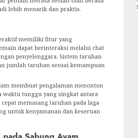
gar pemain merasa seolah-olah berada
di lebih menarik dan praktis.
raktif memiliki fitur yang
emain dapat berinteraksi melalui chat
engan penyelenggara. Sistem taruhan
an jumlah taruhan sesuai kemampuan
 tajam membuat pengalaman menonton
da waktu tunggu yang singkat antara
a cepat memasang taruhan pada laga
cang untuk kenyamanan dan keseruan
el pada Sabung Ayam