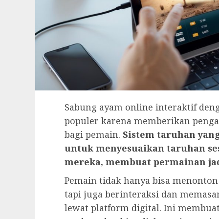
Sabung ayam online interaktif den
populer karena memberikan penga
bagi pemain.
Sistem taruhan yan
untuk menyesuaikan taruhan se
mereka, membuat permainan jad
Pemain tidak hanya bisa menonton 
tapi juga berinteraksi dan memasa
lewat platform digital. Ini membuat