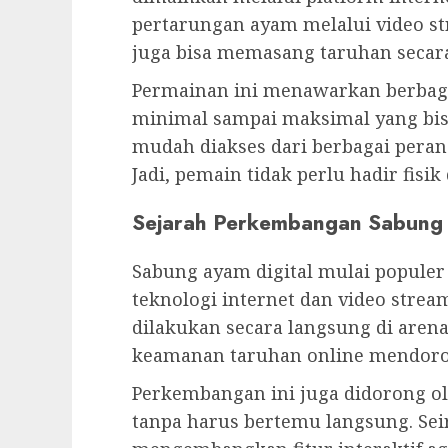
pertarungan ayam melalui video s
juga bisa memasang taruhan secara
Permainan ini menawarkan berbagai
minimal sampai maksimal yang bisa
mudah diakses dari berbagai perang
Jadi, pemain tidak perlu hadir fisik
Sejarah Perkembangan Sabung 
Sabung ayam digital mulai popule
teknologi internet dan video stre
dilakukan secara langsung di are
keamanan taruhan online mendoron
Perkembangan ini juga didorong o
tanpa harus bertemu langsung. Sei