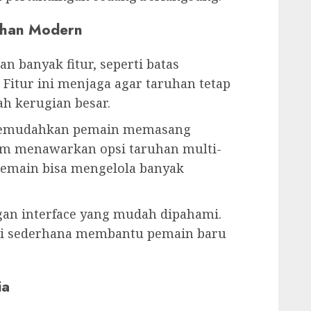
ruhan Modern
 banyak fitur, seperti batas
tur ini menjaga agar taruhan tetap
h kerugian besar.
g memudahkan pemain memasang
orm menawarkan opsi taruhan multi-
pemain bisa mengelola banyak
ngan interface yang mudah dipahami.
asi sederhana membantu pemain baru
ia