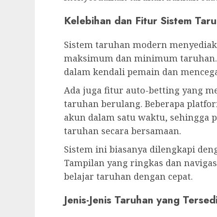
Kelebihan dan Fitur Sistem Ta
Sistem taruhan modern menyediakan
maksimum dan minimum taruhan. Fi
dalam kendali pemain dan mencega
Ada juga fitur auto-betting yan
taruhan berulang. Beberapa platf
akun dalam satu waktu, sehingga 
taruhan secara bersamaan.
Sistem ini biasanya dilengkapi de
Tampilan yang ringkas dan navig
belajar taruhan dengan cepat.
Jenis-Jenis Taruhan yang Tersed