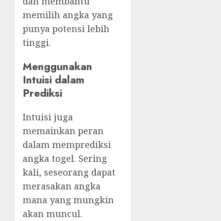
dan membantu
memilih angka yang
punya potensi lebih
tinggi.
Menggunakan
Intuisi dalam
Prediksi
Intuisi juga
memainkan peran
dalam memprediksi
angka togel. Sering
kali, seseorang dapat
merasakan angka
mana yang mungkin
akan muncul.