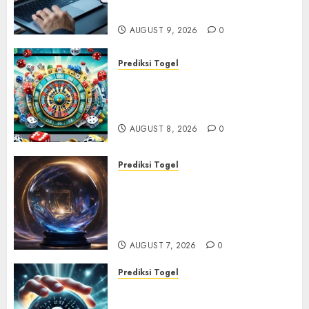
AUGUST 7,
Mudah dan Aman
2026
AUGUST 9, 2026
0
0
Prediksi Togel
Prediksi Togel Mengenal Data
Historis dan Analisis Angka
Untuk Hasil Lebih Akurat
AUGUST 8, 2026
0
Prediksi Togel
Prediksi Togel Panduan
Memahami Statistik Dan Pola
Data Digital Untuk Pemula
Yang Ingin Sukses
AUGUST 7, 2026
0
Prediksi Togel
Prediksi Togel Informasi
Tentang Riwayat Angka Dan