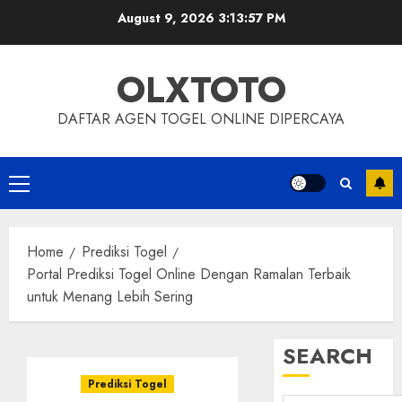
Skip
August 9, 2026
3:13:58 PM
to
content
OLXTOTO
DAFTAR AGEN TOGEL ONLINE DIPERCAYA
Primary
Menu
Home
Prediksi Togel
Portal Prediksi Togel Online Dengan Ramalan Terbaik
untuk Menang Lebih Sering
SEARCH
Prediksi Togel