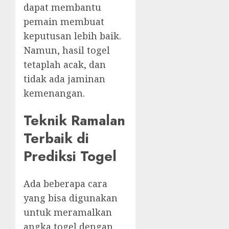
dapat membantu
pemain membuat
keputusan lebih baik.
Namun, hasil togel
tetaplah acak, dan
tidak ada jaminan
kemenangan.
Teknik Ramalan
Terbaik di
Prediksi Togel
Ada beberapa cara
yang bisa digunakan
untuk meramalkan
angka togel dengan