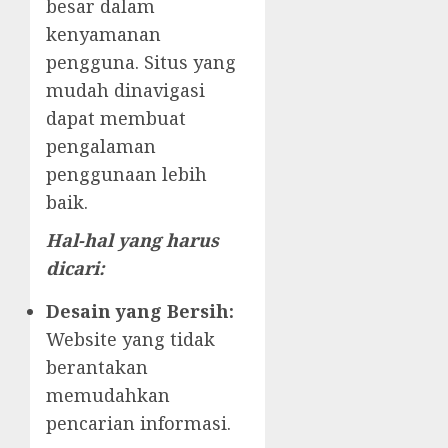
besar dalam
kenyamanan
pengguna. Situs yang
mudah dinavigasi
dapat membuat
pengalaman
penggunaan lebih
baik.
Hal-hal yang harus
dicari:
Desain yang Bersih:
Website yang tidak
berantakan
memudahkan
pencarian informasi.