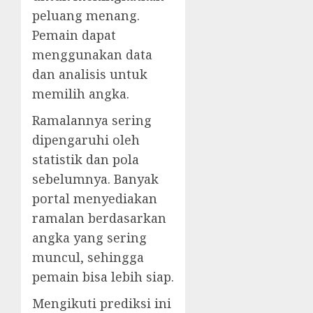
peluang menang.
Pemain dapat
menggunakan data
dan analisis untuk
memilih angka.
Ramalannya sering
dipengaruhi oleh
statistik dan pola
sebelumnya. Banyak
portal menyediakan
ramalan berdasarkan
angka yang sering
muncul, sehingga
pemain bisa lebih siap.
Mengikuti prediksi ini