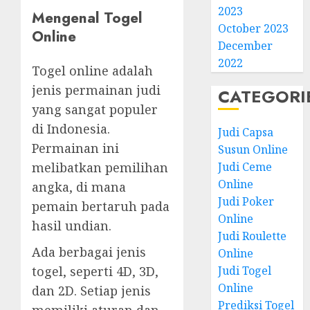
2023
Mengenal Togel
October 2023
Online
December
2022
Togel online adalah
jenis permainan judi
CATEGORI
yang sangat populer
di Indonesia.
Judi Capsa
Permainan ini
Susun Online
melibatkan pemilihan
Judi Ceme
Online
angka, di mana
Judi Poker
pemain bertaruh pada
Online
hasil undian.
Judi Roulette
Ada berbagai jenis
Online
togel, seperti 4D, 3D,
Judi Togel
Online
dan 2D. Setiap jenis
Prediksi Togel
memiliki aturan dan