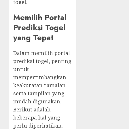
togel.
Memilih Portal
Prediksi Togel
yang Tepat
Dalam memilih portal
prediksi togel, penting
untuk
mempertimbangkan
keakuratan ramalan
serta tampilan yang
mudah digunakan.
Berikut adalah
beberapa hal yang
perlu diperhatikan.