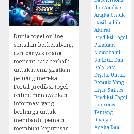
Data Historis
dan Analisis
Angka Untuk
Hasil Lebih
Akurat
Dunia togel online
Prediksi Togel
semakin berkembang,
Panduan
Memahami
dan banyak orang
Statistik Dan
mencari cara terbaik
Pola Data
untuk meningkatkan
Digital Untuk
peluang mereka.
Pemula Yang
Portal prediksi togel
Ingin Sukses
online menawarkan
Prediksi Togel
informasi yang
Informasi
berharga untuk
Tentang
Riwayat
membantu pemain
Angka Dan
membuat keputusan