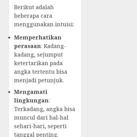
Berikut adalah
beberapa cara
menggunakan intuisi:
Memperhatikan
perasaan
: Kadang-
kadang, sejumput
ketertarikan pada
angka tertentu bisa
menjadi petunjuk.
Mengamati
lingkungan
:
Terkadang, angka bisa
muncul dari hal-hal
sehari-hari, seperti
tanggal penting.