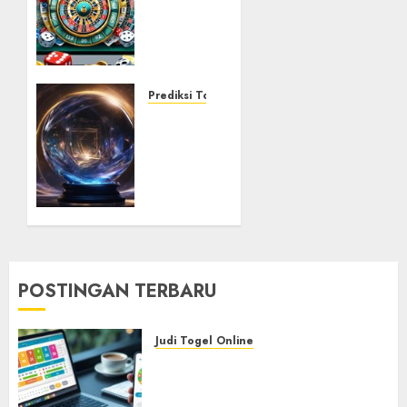
Mengenal
Data
Historis
dan
Analisis
Prediksi Togel
Angka
Prediksi
Untuk
Togel
Hasil
Panduan
Lebih
Memahami
Akurat
Statistik
Dan
AUGUST
Pola
8, 2026
Data
0
Digital
POSTINGAN TERBARU
Untuk
Pemula
Yang
Judi Togel Online
Ingin
Judi Togel Online Tinjauan
Sukses
Mengenai Pengelolaan Data
Dan Informasi Platform Yang