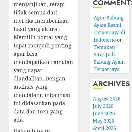
COMMENT
menjanjikan, tetapi
tidak semua dari
Agen Sabung
mereka memberikan
Ayam Resmi
hasil yang akurat.
Terpercaya di
Memilih portal yang
Indonesia
on
tepat menjadi penting
Temukan
agar bisa
Situs Judi
mendapatkan ramalan
Sabung Ayam
Terpercaya
yang dapat
diandalkan. Dengan
ARCHIVES
analisis yang
mendalam, informasi
August 2026
ini didasarkan pada
July 2026
data dan tren yang
June 2026
ada.
May 2026
April 2026
Dalam blog ini,