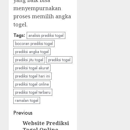
menyempurnakan
proses memilih angka
togel.
Tags:
analisis prediksi togel
bocoran prediksi togel
prediksi angka togel
prediksi jitu togel
prediksi togel
prediksi togel akurat
prediksi togel hari ini
prediksi togel online
prediksi togel terbaru
ramalan togel
Post
Previous
navigation
Website Prediksi
Previous
Togel Online