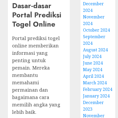
Dasar-dasar
December
2024
Portal Prediksi
November
Togel Online
2024
October 2024
September
Portal prediksi togel
2024
online memberikan
August 2024
informasi yang
July 2024
penting untuk
June 2024
pemain. Mereka
May 2024
membantu
April 2024
memahami
March 2024
February 2024
permainan dan
January 2024
bagaimana cara
December
memilih angka yang
2023
lebih baik.
November