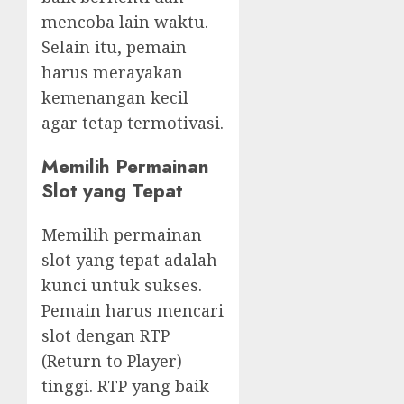
mencoba lain waktu.
Selain itu, pemain
harus merayakan
kemenangan kecil
agar tetap termotivasi.
Memilih Permainan
Slot yang Tepat
Memilih permainan
slot yang tepat adalah
kunci untuk sukses.
Pemain harus mencari
slot dengan RTP
(Return to Player)
tinggi. RTP yang baik