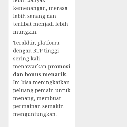
lebih banyak
kemenangan, merasa
lebih senang dan
terlibat menjadi lebih
mungkin.
Terakhir, platform
dengan RTP tinggi
sering kali
menawarkan
promosi
dan bonus menarik
.
Ini bisa meningkatkan
peluang pemain untuk
menang, membuat
permainan semakin
menguntungkan.