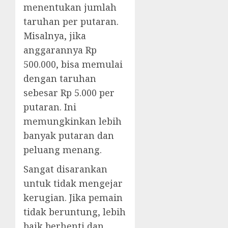
menentukan jumlah
taruhan per putaran.
Misalnya, jika
anggarannya Rp
500.000, bisa memulai
dengan taruhan
sebesar Rp 5.000 per
putaran. Ini
memungkinkan lebih
banyak putaran dan
peluang menang.
Sangat disarankan
untuk tidak mengejar
kerugian. Jika pemain
tidak beruntung, lebih
baik berhenti dan