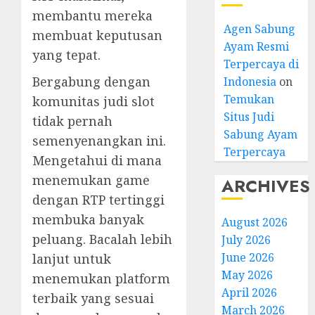
membantu mereka
Agen Sabung
membuat keputusan
Ayam Resmi
yang tepat.
Terpercaya di
Bergabung dengan
Indonesia
on
Temukan
komunitas judi slot
Situs Judi
tidak pernah
Sabung Ayam
semenyenangkan ini.
Terpercaya
Mengetahui di mana
menemukan game
ARCHIVES
dengan RTP tertinggi
membuka banyak
August 2026
peluang. Bacalah lebih
July 2026
June 2026
lanjut untuk
May 2026
menemukan platform
April 2026
terbaik yang sesuai
March 2026