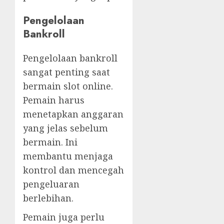
Pengelolaan
Bankroll
Pengelolaan bankroll
sangat penting saat
bermain slot online.
Pemain harus
menetapkan anggaran
yang jelas sebelum
bermain. Ini
membantu menjaga
kontrol dan mencegah
pengeluaran
berlebihan.
Pemain juga perlu