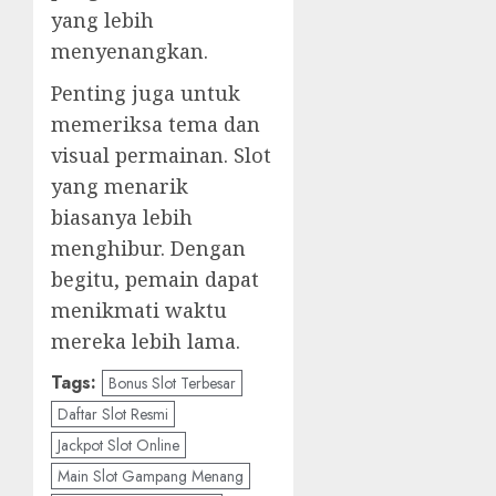
yang lebih
menyenangkan.
Penting juga untuk
memeriksa tema dan
visual permainan. Slot
yang menarik
biasanya lebih
menghibur. Dengan
begitu, pemain dapat
menikmati waktu
mereka lebih lama.
Tags:
Bonus Slot Terbesar
Daftar Slot Resmi
Jackpot Slot Online
Main Slot Gampang Menang