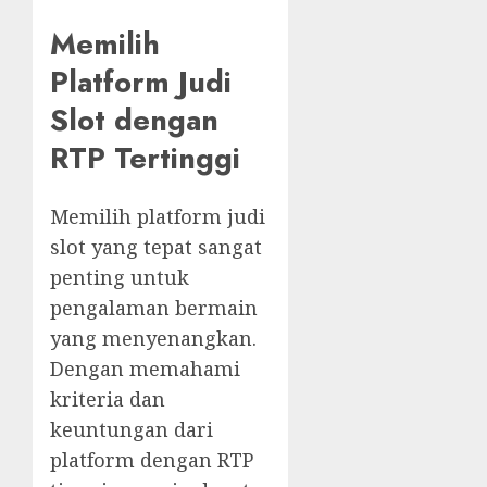
Memilih
Platform Judi
Slot dengan
RTP Tertinggi
Memilih platform judi
slot yang tepat sangat
penting untuk
pengalaman bermain
yang menyenangkan.
Dengan memahami
kriteria dan
keuntungan dari
platform dengan RTP