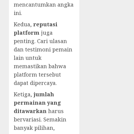
mencantumkan angka
ini.
Kedua,
reputasi
platform
juga
penting. Cari ulasan
dan testimoni pemain
lain untuk
memastikan bahwa
platform tersebut
dapat dipercaya.
Ketiga,
jumlah
permainan yang
ditawarkan
harus
bervariasi. Semakin
banyak pilihan,