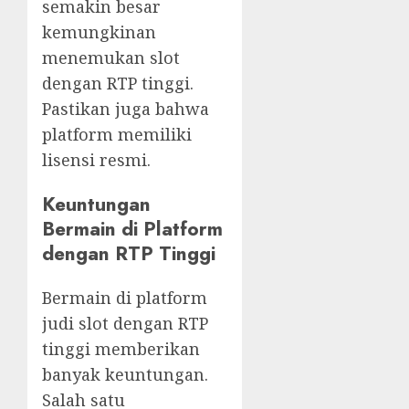
semakin besar
kemungkinan
menemukan slot
dengan RTP tinggi.
Pastikan juga bahwa
platform memiliki
lisensi resmi.
Keuntungan
Bermain di Platform
dengan RTP Tinggi
Bermain di platform
judi slot dengan RTP
tinggi memberikan
banyak keuntungan.
Salah satu