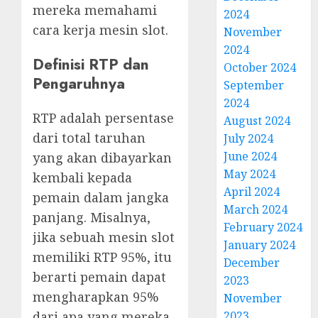
mereka memahami
2024
cara kerja mesin slot.
November
2024
Definisi RTP dan
October 2024
Pengaruhnya
September
2024
RTP adalah persentase
August 2024
dari total taruhan
July 2024
June 2024
yang akan dibayarkan
May 2024
kembali kepada
April 2024
pemain dalam jangka
March 2024
panjang. Misalnya,
February 2024
jika sebuah mesin slot
January 2024
memiliki RTP 95%, itu
December
berarti pemain dapat
2023
mengharapkan 95%
November
2023
dari apa yang mereka