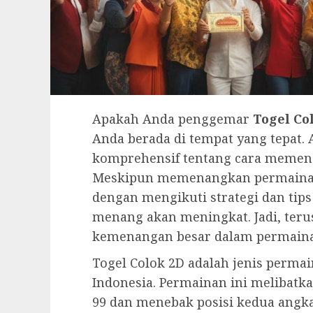
Apakah Anda penggemar
Togel Co
Anda berada di tempat yang tepat.
komprehensif tentang cara meme
Meskipun memenangkan permain
dengan mengikuti strategi dan tip
menang akan meningkat. Jadi, ter
kemenangan besar dalam permaina
Togel Colok 2D adalah jenis permai
Indonesia. Permainan ini melibatk
99 dan menebak posisi kedua ang