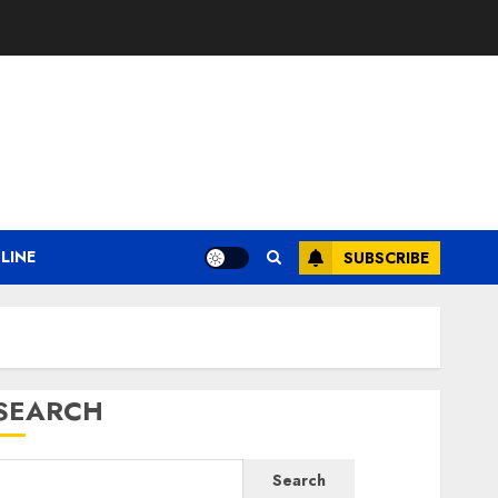
LINE
SUBSCRIBE
SEARCH
Search