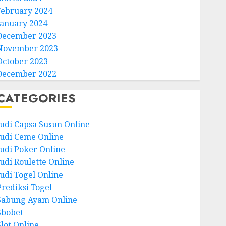
February 2024
January 2024
December 2023
November 2023
October 2023
December 2022
CATEGORIES
Judi Capsa Susun Online
Judi Ceme Online
Judi Poker Online
Judi Roulette Online
Judi Togel Online
Prediksi Togel
Sabung Ayam Online
Sbobet
Slot Online