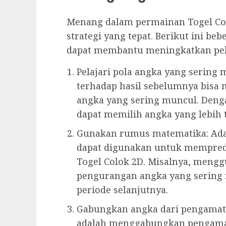
Menang dalam permainan Togel Co
strategi yang tepat. Berikut ini beb
dapat membantu meningkatkan pe
Pelajari pola angka yang serin
terhadap hasil sebelumnya bisa
angka yang sering muncul. Deng
dapat memilih angka yang lebih t
Gunakan rumus matematika: Ada
dapat digunakan untuk mempredi
Togel Colok 2D. Misalnya, men
pengurangan angka yang sering 
periode selanjutnya.
Gabungkan angka dari pengamatan
adalah menggabungkan pengama