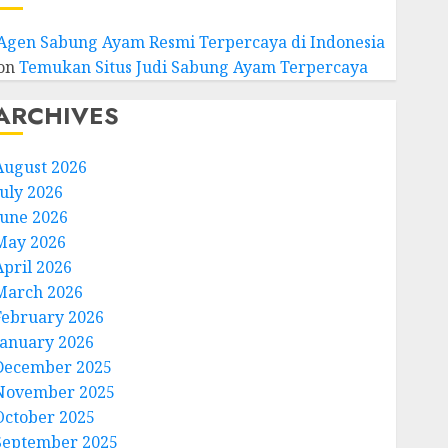
Agen Sabung Ayam Resmi Terpercaya di Indonesia
on
Temukan Situs Judi Sabung Ayam Terpercaya
ARCHIVES
August 2026
July 2026
June 2026
May 2026
April 2026
March 2026
February 2026
January 2026
December 2025
November 2025
October 2025
September 2025