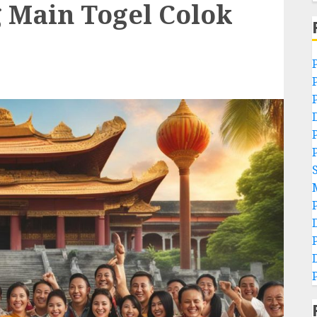
Main Togel Colok