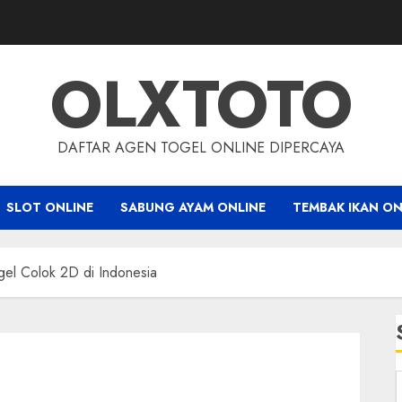
OLXTOTO
DAFTAR AGEN TOGEL ONLINE DIPERCAYA
SLOT ONLINE
SABUNG AYAM ONLINE
TEMBAK IKAN ON
el Colok 2D di Indonesia