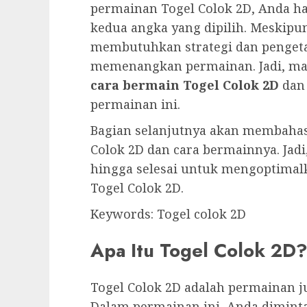
permainan Togel Colok 2D, Anda h
kedua angka yang dipilih. Meskipu
membutuhkan strategi dan penget
memenangkan permainan. Jadi, mari 
cara bermain Togel Colok 2D
dan
permainan ini.
Bagian selanjutnya akan membahas
Colok 2D dan cara bermainnya. Jadi
hingga selesai untuk mengoptima
Togel Colok 2D.
Keywords: Togel colok 2D
Apa Itu Togel Colok 2D
Togel Colok 2D adalah permainan ju
Dalam permainan ini, Anda dimint