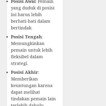
Posisi Awal
: Pemain
yang duduk di posisi
ini harus lebih
berhati-hati dalam
bertindak.
Posisi Tengah
:
Memungkinkan
pemain untuk lebih
fleksibel dalam
strategi.
Posisi Akhir
:
Memberikan
keuntungan karena
dapat melihat
tindakan pemain lain
terlebih dahulu.