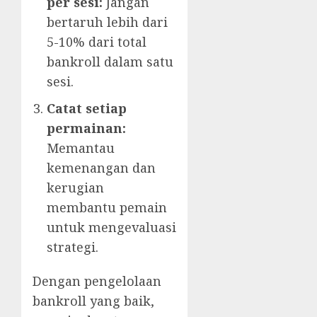
per sesi:
Jangan
bertaruh lebih dari
5-10% dari total
bankroll dalam satu
sesi.
Catat setiap
permainan:
Memantau
kemenangan dan
kerugian
membantu pemain
untuk mengevaluasi
strategi.
Dengan pengelolaan
bankroll yang baik,