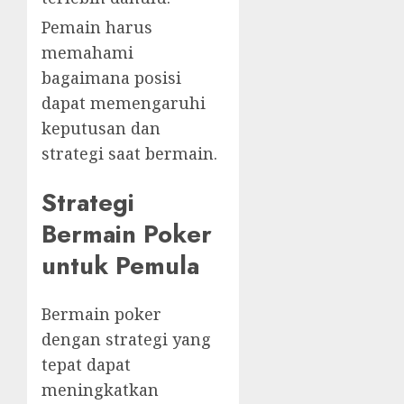
Pemain harus
memahami
bagaimana posisi
dapat memengaruhi
keputusan dan
strategi saat bermain.
Strategi
Bermain Poker
untuk Pemula
Bermain poker
dengan strategi yang
tepat dapat
meningkatkan