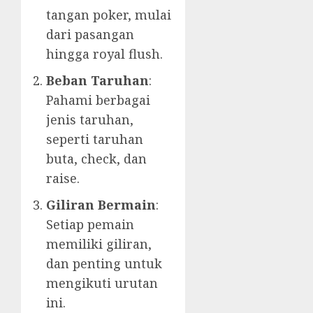
tangan poker, mulai
dari pasangan
hingga royal flush.
Beban Taruhan
:
Pahami berbagai
jenis taruhan,
seperti taruhan
buta, check, dan
raise.
Giliran Bermain
:
Setiap pemain
memiliki giliran,
dan penting untuk
mengikuti urutan
ini.