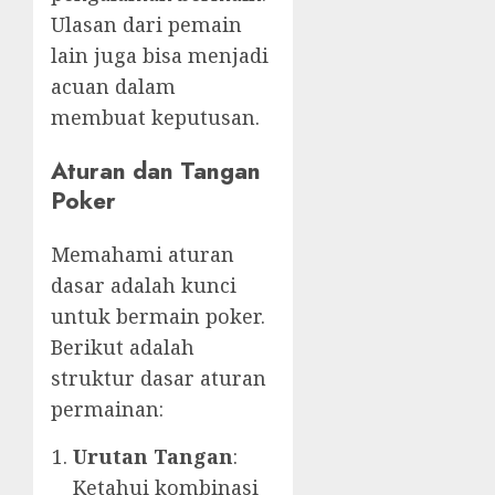
Ulasan dari pemain
lain juga bisa menjadi
acuan dalam
membuat keputusan.
Aturan dan Tangan
Poker
Memahami aturan
dasar adalah kunci
untuk bermain poker.
Berikut adalah
struktur dasar aturan
permainan:
Urutan Tangan
:
Ketahui kombinasi