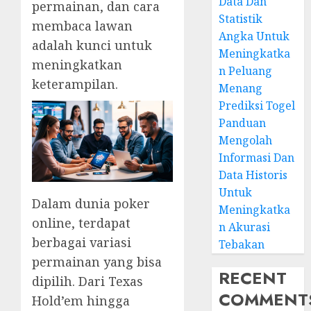
Data Dan
permainan, dan cara
Statistik
membaca lawan
Angka Untuk
adalah kunci untuk
Meningkatka
meningkatkan
n Peluang
keterampilan.
Menang
Prediksi Togel
Panduan
Mengolah
Informasi Dan
Data Historis
Untuk
Dalam dunia poker
Meningkatka
online, terdapat
n Akurasi
berbagai variasi
Tebakan
permainan yang bisa
RECENT
dipilih. Dari Texas
COMMENT
Hold’em hingga