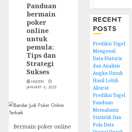
Panduan
bermain
RECENT
poker
POSTS
online
untuk
Prediksi Togel
pemula:
Mengenal
Tips dan
Data Historis
Strategi
dan Analisis
Sukses
Angka Untuk
Hasil Lebih
HQODN
JANUARY 6, 2025
Akurat
Prediksi Togel
Panduan
Memahami
Statistik Dan
Pola Data
Bermain poker online