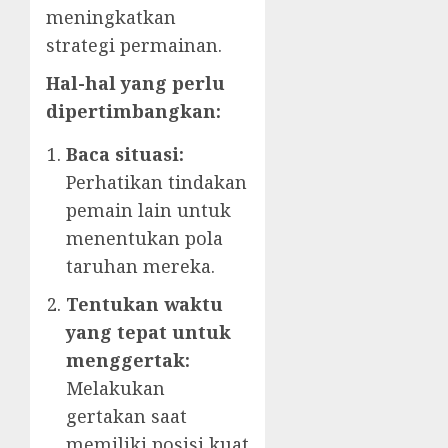
meningkatkan
strategi permainan.
Hal-hal yang perlu
dipertimbangkan:
Baca situasi:
Perhatikan tindakan
pemain lain untuk
menentukan pola
taruhan mereka.
Tentukan waktu
yang tepat untuk
menggertak:
Melakukan
gertakan saat
memiliki posisi kuat