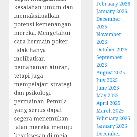
February 2026
kesalahan umum dan
January 2026
memaksimalkan
December
potensi kemenangan
2025
mereka. Mengetahui
November
cara bermain poker
2025
October 2025
tidak hanya
September
melibatkan
2025
pemahaman aturan,
August 2025
tetapi juga
July 2025
mempelajari strategi
June 2025
dan psikologi
May 2025
permainan. Pemula
April 2025
yang serius dapat
March 2025
segera menemukan
February 2025
January 2025
jalan mereka menuju
December
kesuksesan di meja