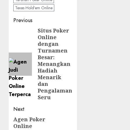
Texas Hold'em Online
Post
Previous
navigation
Situs Poker
Previous
Online
post:
dengan
Turnamen
Besar:
Menangkan
Hadiah
Menarik
dan
Pengalaman
Seru
Next
Agen Poker
Next
Online
post: