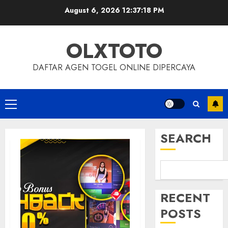
Skip
August 6, 2026
12:37:19 PM
to
content
OLXTOTO
DAFTAR AGEN TOGEL ONLINE DIPERCAYA
Primary
Menu
SEARCH
RECENT
POSTS