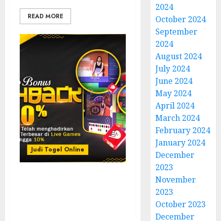
2024
READ MORE
October 2024
September
2024
August 2024
July 2024
June 2024
May 2024
April 2024
March 2024
February 2024
January 2024
Judi Togel Online
December
2023
November
OLXTOTO Daftar Agen
2023
Togel Online Bisa
dipercaya Agunan Disc.
October 2023
Togel Paling besar
December