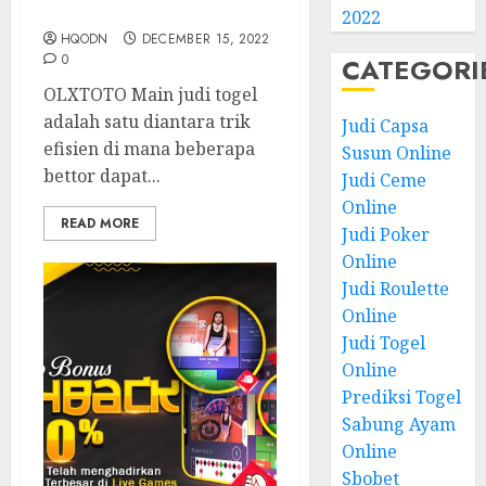
Cikaum
2022
HQODN
DECEMBER 15, 2022
0
CATEGORI
OLXTOTO Main judi togel
adalah satu diantara trik
Judi Capsa
efisien di mana beberapa
Susun Online
bettor dapat...
Judi Ceme
Online
READ MORE
Judi Poker
Online
Judi Roulette
Online
Judi Togel
Online
Prediksi Togel
Sabung Ayam
Online
Sbobet