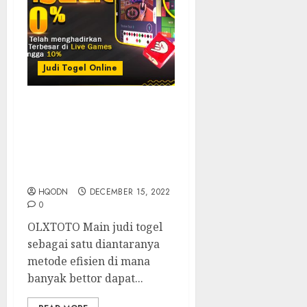
Judi Togel Online
OLXTOTO Daftar Agen
Togel Online Paling
dipercaya Agunan Disc.
Togel Paling besar
Puldama
HQODN
DECEMBER 15, 2022
0
OLXTOTO Main judi togel
sebagai satu diantaranya
metode efisien di mana
banyak bettor dapat...