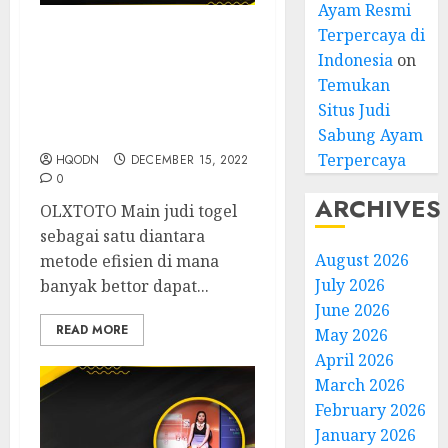
Ayam Resmi
Terpercaya di
OLXTOTO Daftar Agen
Indonesia
on
Togel Online Dapat
Temukan
dipercaya Agunan Disc.
Situs Judi
Togel Paling besar
Kalikajar
Sabung Ayam
Terpercaya
HQODN
DECEMBER 15, 2022
0
ARCHIVES
OLXTOTO Main judi togel
sebagai satu diantara
August 2026
metode efisien di mana
July 2026
banyak bettor dapat...
June 2026
READ MORE
May 2026
April 2026
March 2026
February 2026
January 2026