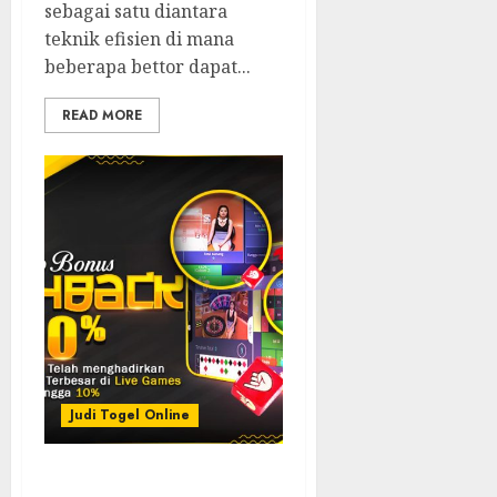
sebagai satu diantara
teknik efisien di mana
beberapa bettor dapat...
READ MORE
Judi Togel Online
OLXTOTO Daftar Agen