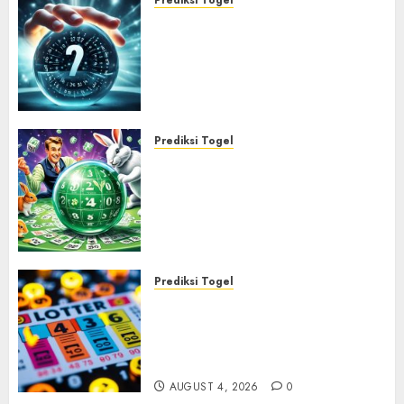
Prediksi Togel
Prediksi Togel Informasi
Tentang Riwayat Angka Dan
Sistem Permainan Untuk
Meningkatkan Peluang
Menang
AUGUST 6, 2026
0
Prediksi Togel
Prediksi Togel Memahami
Cara Membaca Data Dan
Statistik Angka Untuk
Meningkatkan Peluang
Menang
AUGUST 5, 2026
0
Prediksi Togel
Prediksi Togel Panduan
Mengolah Informasi Dan Data
Historis Untuk Meningkatkan
Akurasi Tebakan
AUGUST 4, 2026
0