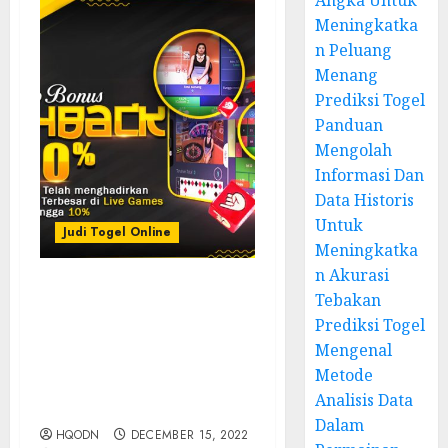
Angka Untuk
Meningkatka
n Peluang
Menang
Prediksi Togel
Panduan
Mengolah
Informasi Dan
Data Historis
Untuk
Judi Togel Online
Meningkatka
n Akurasi
OLXTOTO Daftar Agen
Tebakan
Togel Online Bisa
Prediksi Togel
dipercaya Agunan
Mengenal
Potongan harga Togel
Metode
Paling besar Kelam
Analisis Data
Tengah
Dalam
HQODN
DECEMBER 15, 2022