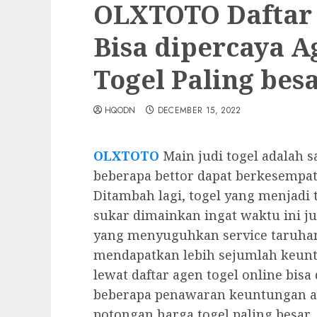
OLXTOTO Daftar 
Bisa dipercaya 
Togel Paling bes
HQODN
DECEMBER 15, 2022
OLXTOTO
Main judi togel adalah s
beberapa bettor dapat berkesempa
Ditambah lagi, togel yang menjadi 
sukar dimainkan ingat waktu ini jug
yang menyuguhkan service taruhan
mendapatkan lebih sejumlah keunt
lewat daftar agen togel online bisa 
beberapa penawaran keuntungan at
potongan harga togel paling besar.