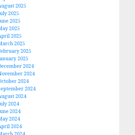
August 2025
July 2025
June 2025
May 2025
April 2025
March 2025
February 2025
January 2025
December 2024
November 2024
October 2024
September 2024
August 2024
July 2024
June 2024
May 2024
April 2024
March 2024