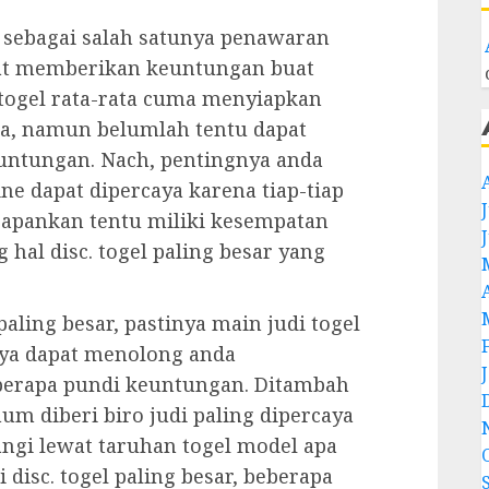
el sebagai salah satunya penawaran
gat memberikan keuntungan buat
ogel rata-rata cuma menyiapkan
ja, namun belumlah tentu dapat
ntungan. Nach, pentingnya anda
ne dapat dipercaya karena tiap-tiap
rapankan tentu miliki kesempatan
 hal disc. togel paling besar yang
aling besar, pastinya main judi togel
caya dapat menolong anda
berapa pundi keuntungan. Ditambah
um diberi biro judi paling dipercaya
ngi lewat taruhan togel model apa
disc. togel paling besar, beberapa