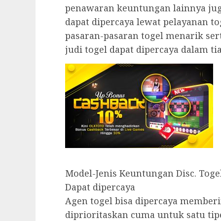
penawaran keuntungan lainnya juga
dapat dipercaya lewat pelayanan to
pasaran-pasaran togel menarik ser
judi togel dapat dipercaya dalam ti
Model-Jenis Keuntungan Disc. Toge
Dapat dipercaya
Agen togel bisa dipercaya memberi
diprioritaskan cuma untuk satu tip