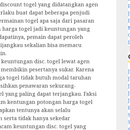
discount togel yang didatangkan agen
rlaku buat dapat beberapa penjudi
mainan togel apa saja dari pasaran
n harga togel jadi keuntungan yang
dapatinya, pemain dapat peroleh
dijangkau sekalian bisa memacu
in.
 keuntungan disc. togel lewat agen
k membikin pesertanya sukar. Karena
 togel tidak butuh modal taruhan
kasihkan penawaran sekurang-
l yang paling dapat terjangkau. Faksi
aim kentungan potongan harga togel
iapkan tentunya akan selalu
n serta tidak hanya sekedar
cam keuntungan disc. togel yang