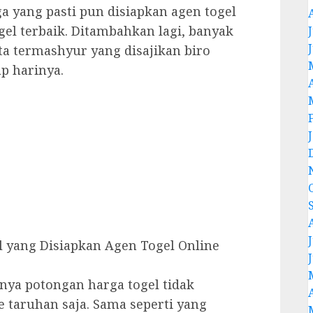
 yang pasti pun disiapkan agen togel
gel terbaik. Ditambahkan lagi, banyak
ta termashyur yang disajikan biro
ap harinya.
l yang Disiapkan Agen Togel Online
nya potongan harga togel tidak
e taruhan saja. Sama seperti yang