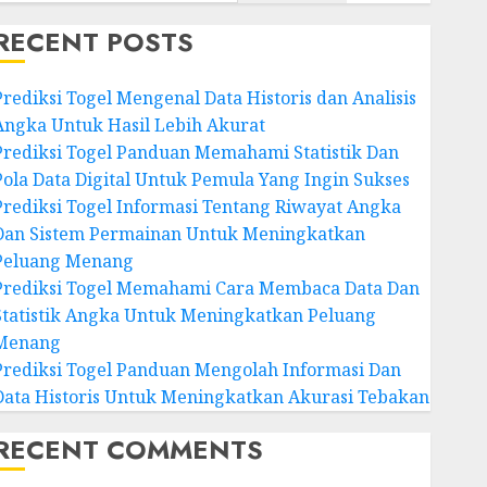
RECENT POSTS
Prediksi Togel Mengenal Data Historis dan Analisis
Angka Untuk Hasil Lebih Akurat
Prediksi Togel Panduan Memahami Statistik Dan
Pola Data Digital Untuk Pemula Yang Ingin Sukses
Prediksi Togel Informasi Tentang Riwayat Angka
Dan Sistem Permainan Untuk Meningkatkan
Peluang Menang
Prediksi Togel Memahami Cara Membaca Data Dan
Statistik Angka Untuk Meningkatkan Peluang
Menang
Prediksi Togel Panduan Mengolah Informasi Dan
Data Historis Untuk Meningkatkan Akurasi Tebakan
RECENT COMMENTS