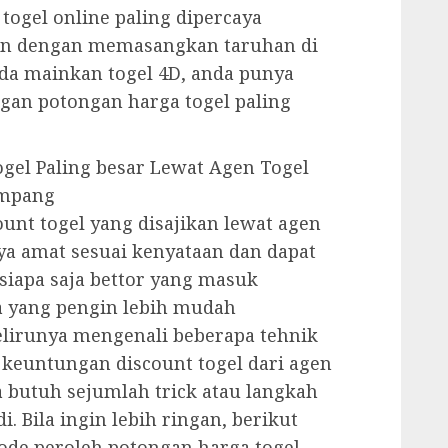
 togel online paling dipercaya
an dengan memasangkan taruhan di
nda mainkan togel 4D, anda punya
an potongan harga togel paling
gel Paling besar Lewat Agen Togel
ampang
ount togel yang disajikan lewat agen
nya amat sesuai kenyataan dan dapat
siapa saja bettor yang masuk
a yang pengin lebih mudah
elirunya mengenali beberapa tehnik
keuntungan discount togel dari agen
a butuh sejumlah trick atau langkah
i. Bila ingin lebih ringan, berikut
ode peroleh potongan harga togel