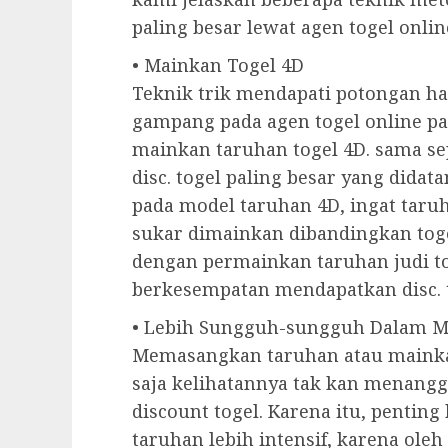
paling besar lewat agen togel onlin
• Mainkan Togel 4D
Teknik trik mendapati potongan har
gampang pada agen togel online pa
mainkan taruhan togel 4D. sama se
disc. togel paling besar yang didat
pada model taruhan 4D, ingat taruh
sukar dimainkan dibandingkan togel
dengan permainkan taruhan judi to
berkesempatan mendapatkan disc. t
• Lebih Sungguh-sungguh Dalam 
Memasangkan taruhan atau mainkan
saja kelihatannya tak kan menang
discount togel. Karena itu, penti
taruhan lebih intensif, karena ol