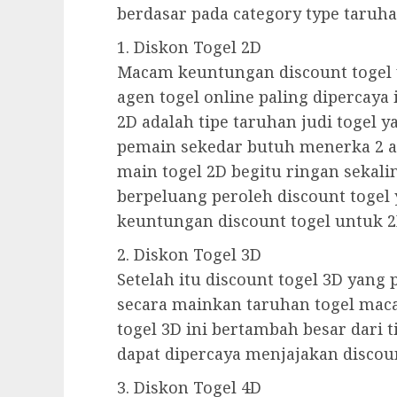
berdasar pada category type taruha
1. Diskon Togel 2D
Macam keuntungan discount togel 
agen togel online paling dipercaya 
2D adalah tipe taruhan judi togel 
pemain sekedar butuh menerka 2 an
main togel 2D begitu ringan sekal
berpeluang peroleh discount togel
keuntungan discount togel untuk 2
2. Diskon Togel 3D
Setelah itu discount togel 3D yang
secara mainkan taruhan togel mac
togel 3D ini bertambah besar dari t
dapat dipercaya menjajakan discoun
3. Diskon Togel 4D