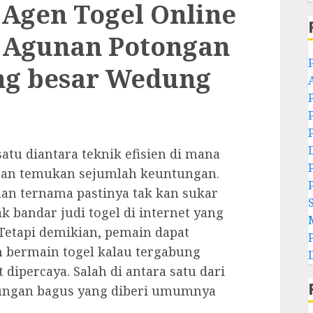
Agen Togel Online
a Agunan Potongan
ing besar Wedung
satu diantara teknik efisien di mana
tan temukan sejumlah keuntungan.
han ternama pastinya tak kan sukar
k bandar judi togel di internet yang
etapi demikian, pemain dapat
 bermain togel kalau tergabung
 dipercaya. Salah di antara satu dari
ungan bagus yang diberi umumnya