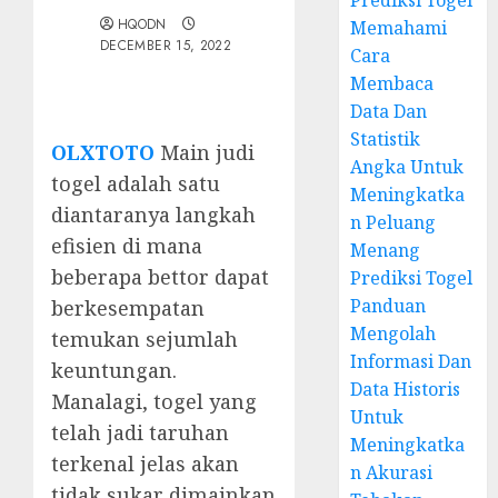
Prediksi Togel
HQODN
Memahami
DECEMBER 15, 2022
Cara
Membaca
Data Dan
Statistik
OLXTOTO
Main judi
Angka Untuk
togel adalah satu
Meningkatka
diantaranya langkah
n Peluang
efisien di mana
Menang
beberapa bettor dapat
Prediksi Togel
Panduan
berkesempatan
Mengolah
temukan sejumlah
Informasi Dan
keuntungan.
Data Historis
Manalagi, togel yang
Untuk
telah jadi taruhan
Meningkatka
terkenal jelas akan
n Akurasi
tidak sukar dimainkan