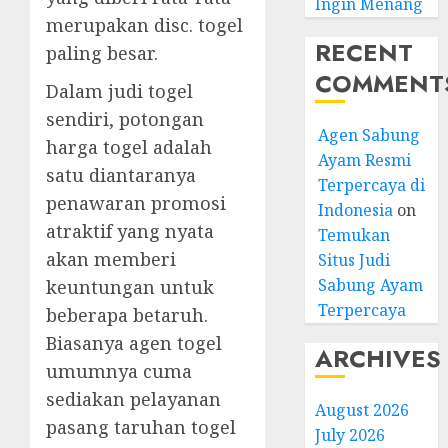
Ingin Menang
merupakan disc. togel
RECENT
paling besar.
COMMENT
Dalam judi togel
sendiri, potongan
Agen Sabung
harga togel adalah
Ayam Resmi
satu diantaranya
Terpercaya di
penawaran promosi
Indonesia
on
atraktif yang nyata
Temukan
akan memberi
Situs Judi
Sabung Ayam
keuntungan untuk
Terpercaya
beberapa betaruh.
Biasanya agen togel
ARCHIVES
umumnya cuma
sediakan pelayanan
August 2026
pasang taruhan togel
July 2026