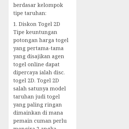
berdasar kelompok
tipe taruhan:
1. Diskon Togel 2D
Tipe keuntungan
potongan harga togel
yang pertama-tama
yang disajikan agen
togel online dapat
dipercaya ialah disc.
togel 2D. Togel 2D
salah satunya model
taruhan judi togel
yang paling ringan
dimainkan di mana
pemain cuman perlu
mengira 2 angka