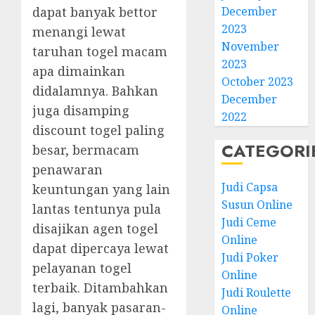
dapat banyak bettor
December
2023
menangi lewat
November
taruhan togel macam
2023
apa dimainkan
October 2023
didalamnya. Bahkan
December
juga disamping
2022
discount togel paling
CATEGORI
besar, bermacam
penawaran
Judi Capsa
keuntungan yang lain
Susun Online
lantas tentunya pula
Judi Ceme
disajikan agen togel
Online
dapat dipercaya lewat
Judi Poker
pelayanan togel
Online
terbaik. Ditambahkan
Judi Roulette
lagi, banyak pasaran-
Online