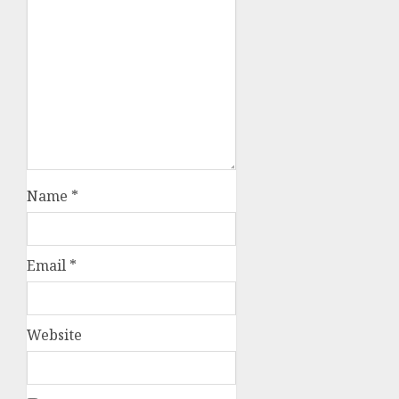
Name
*
Email
*
Website