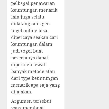
pelbagai penawaran
keuntungan menarik
lain juga selalu
didatangkan agen
togel online bisa
dipercaya seakan cari
keuntungan dalam
judi togel buat
pesertanya dapat
diperoleh lewat
banyak metode atau
dari type keuntungan
menarik apa saja yang
dijajakan.
Argumen tersebut
yang membuat