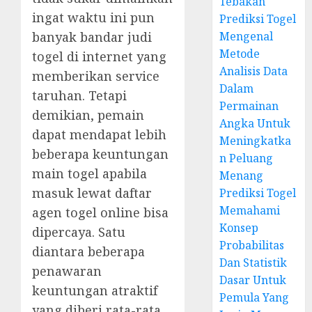
Tebakan
ingat waktu ini pun
Prediksi Togel
banyak bandar judi
Mengenal
Metode
togel di internet yang
Analisis Data
memberikan service
Dalam
taruhan. Tetapi
Permainan
demikian, pemain
Angka Untuk
dapat mendapat lebih
Meningkatka
beberapa keuntungan
n Peluang
main togel apabila
Menang
masuk lewat daftar
Prediksi Togel
Memahami
agen togel online bisa
Konsep
dipercaya. Satu
Probabilitas
diantara beberapa
Dan Statistik
penawaran
Dasar Untuk
keuntungan atraktif
Pemula Yang
yang diberi rata-rata