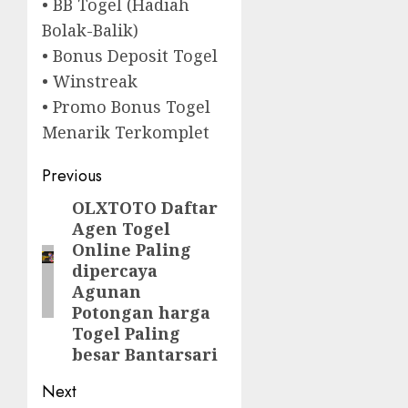
• BB Togel (Hadiah
Bolak-Balik)
• Bonus Deposit Togel
• Winstreak
• Promo Bonus Togel
Menarik Terkomplet
Post
Previous
navigation
OLXTOTO Daftar
Previous
Agen Togel
post:
Online Paling
dipercaya
Agunan
Potongan harga
Togel Paling
besar Bantarsari
Next