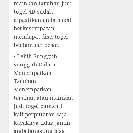
mainkan taruhan judi
togel 4D sudah
dipastikan anda bakal
berkesempatan
mendapat disc. togel
bertambah besar.
• Lebih Sungguh-
sungguh Dalam
Menempatkan
Taruhan
Menempatkan
taruhan atau mainkan
judi togel cuman 1
kali perputaran saja
kayaknya tidak jamin
anda langsung bisa