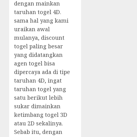
dengan mainkan
taruhan togel 4D.
sama hal yang kami
uraikan awal
mulanya, discount
togel paling besar
yang didatangkan
agen togel bisa
dipercaya ada di tipe
taruhan 4D, ingat
taruhan togel yang
satu berikut lebih
sukar dimainkan
ketimbang togel 3D
atau 2D sekalinya.
Sebab itu, dengan