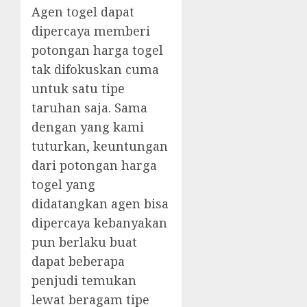
Agen togel dapat
dipercaya memberi
potongan harga togel
tak difokuskan cuma
untuk satu tipe
taruhan saja. Sama
dengan yang kami
tuturkan, keuntungan
dari potongan harga
togel yang
didatangkan agen bisa
dipercaya kebanyakan
pun berlaku buat
dapat beberapa
penjudi temukan
lewat beragam tipe