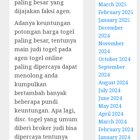
paling besar yang
March 2025
dijajakan faksi agen.
February 2025
January 2025
Adanya keuntungan
December
potongan harga togel
2024
paling besar, tentunya
November
main judi togel pada
2024
agen togel online
October 2024
paling dipercaya dapat
September
2024
menolong anda
August 2024
kumpulkan
July 2024
bertambah banyak
June 2024
beberapa pundi
May 2024
keuntungan. Apa lagi,
April 2024
disc. togel yang umum
March 2024
diberi broker judi bisa
February 2024
dipercaya tentunya
January 2024