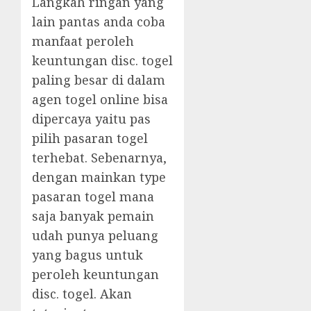
Langkah ringan yang
lain pantas anda coba
manfaat peroleh
keuntungan disc. togel
paling besar di dalam
agen togel online bisa
dipercaya yaitu pas
pilih pasaran togel
terhebat. Sebenarnya,
dengan mainkan type
pasaran togel mana
saja banyak pemain
udah punya peluang
yang bagus untuk
peroleh keuntungan
disc. togel. Akan