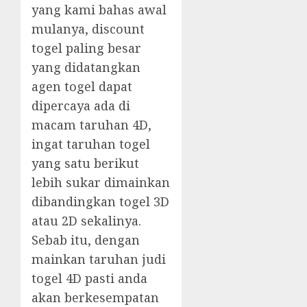
yang kami bahas awal
mulanya, discount
togel paling besar
yang didatangkan
agen togel dapat
dipercaya ada di
macam taruhan 4D,
ingat taruhan togel
yang satu berikut
lebih sukar dimainkan
dibandingkan togel 3D
atau 2D sekalinya.
Sebab itu, dengan
mainkan taruhan judi
togel 4D pasti anda
akan berkesempatan