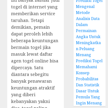
ini banyak bandar judi
Prediksi Togel
togel di internet yang
Mengenal
Metode
memberikan service
Analisis Data
taruhan. Tetapi
Dalam
demikian, pemain
Permainan
dapat peroleh lebih
Angka Untuk
beberapa keuntungan
Meningkatka
bermain togel jika
n Peluang
masuk lewat daftar
Menang
agen togel online bisa
Prediksi Togel
Memahami
dipercaya. Satu
Konsep
diantara sebegitu
Probabilitas
banyak penawaran
Dan Statistik
keuntungan atraktif
Dasar Untuk
yang diberi
Pemula Yang
kebanyakan yakni
Ingin Menang