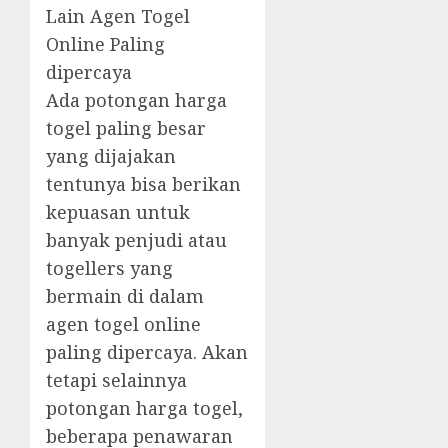
Lain Agen Togel
Online Paling
dipercaya
Ada potongan harga
togel paling besar
yang dijajakan
tentunya bisa berikan
kepuasan untuk
banyak penjudi atau
togellers yang
bermain di dalam
agen togel online
paling dipercaya. Akan
tetapi selainnya
potongan harga togel,
beberapa penawaran