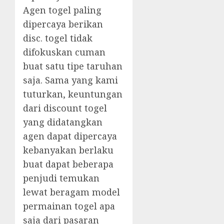
Agen togel paling
dipercaya berikan
disc. togel tidak
difokuskan cuman
buat satu tipe taruhan
saja. Sama yang kami
tuturkan, keuntungan
dari discount togel
yang didatangkan
agen dapat dipercaya
kebanyakan berlaku
buat dapat beberapa
penjudi temukan
lewat beragam model
permainan togel apa
saja dari pasaran