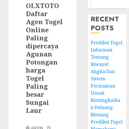
OLXTOTO
Daftar
RECENT
Agen Togel
POSTS
Online
Paling
Prediksi Togel
dipercaya
Informasi
Agunan
Tentang
Potongan
Riwayat
harga
Angka Dan
Togel
Sistem
Paling
Permainan
besar
Untuk
Meningkatka
Sungai
n Peluang
Laur
Menang
Prediksi Togel
HQODN