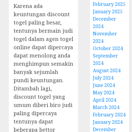
February 2025
Karena ada
January 2025
keuntungan discount
December
togel paling besar,
2024
tentunya bermain judi
November
togel dalam agen togel
2024
online dapat dipercaya
October 2024
dapat menolong anda
September
2024
menghimpun semakin
August 2024
banyak sejumlah
July 2024
pundi keuntungan.
June 2024
Ditambah lagi,
May 2024
discount togel yang
April 2024
umum diberi biro judi
March 2024
paling dipercaya
February 2024
tentunya dapat
January 2024
beberapa bettor
December