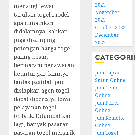
2023
menangi lewat
November
taruhan togel model
2023
apa dimainkan
October 2023
didalamnya. Bahkan
December
juga disamping
2022
potongan harga togel
CATEGORI
paling besar,
bermacam penawaran
Judi Capsa
keuntungan lainnya
Susun Online
lantas pastilah pun
Judi Ceme
disiapkan agen togel
Online
dapat dipercaya lewat
Judi Poker
pelayanan togel
Online
terbaik. Ditambahkan
Judi Roulette
lagi, banyak pasaran-
Online
pasaran togel menarik
Judi Togel