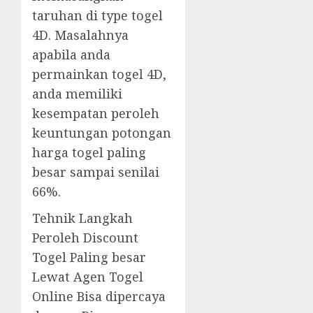
taruhan di type togel
4D. Masalahnya
apabila anda
permainkan togel 4D,
anda memiliki
kesempatan peroleh
keuntungan potongan
harga togel paling
besar sampai senilai
66%.
Tehnik Langkah
Peroleh Discount
Togel Paling besar
Lewat Agen Togel
Online Bisa dipercaya