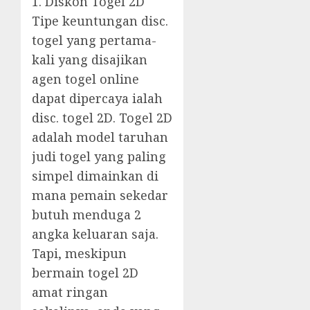
1. Diskon Togel 2D
Tipe keuntungan disc.
togel yang pertama-
kali yang disajikan
agen togel online
dapat dipercaya ialah
disc. togel 2D. Togel 2D
adalah model taruhan
judi togel yang paling
simpel dimainkan di
mana pemain sekedar
butuh menduga 2
angka keluaran saja.
Tapi, meskipun
bermain togel 2D
amat ringan