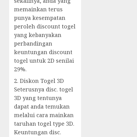
sekalinya, anda yang
memainkan terus
punya kesempatan
peroleh discount togel
yang kebanyakan
perbandingan
keuntungan discount
togel untuk 2D senilai
29%.
2. Diskon Togel 3D
Seterusnya disc. togel
3D yang tentunya
dapat anda temukan
melalui cara mainkan
taruhan togel type 3D.
Keuntungan disc.