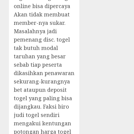
online bisa dipercaya
Akan tidak membuat
member-nya sukar.
Masalahnya jadi
pemenang disc. togel
tak butuh modal
taruhan yang besar
sebab tiap peserta
dikasihkan penawaran
sekurang-kurangnya
bet ataupun deposit
togel yang paling bisa
dijangkau. Faksi biro
judi togel sendiri
mengakui kentungan
potongan harga togel