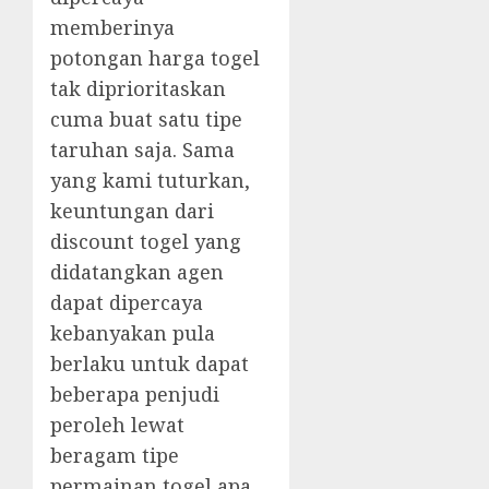
memberinya
potongan harga togel
tak diprioritaskan
cuma buat satu tipe
taruhan saja. Sama
yang kami tuturkan,
keuntungan dari
discount togel yang
didatangkan agen
dapat dipercaya
kebanyakan pula
berlaku untuk dapat
beberapa penjudi
peroleh lewat
beragam tipe
permainan togel apa