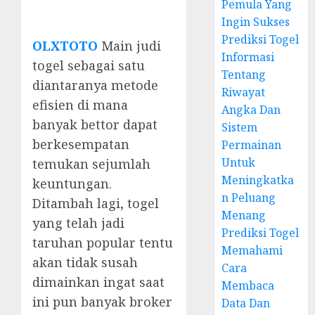
Pemula Yang
Ingin Sukses
Prediksi Togel
OLXTOTO
Main judi
Informasi
togel sebagai satu
Tentang
diantaranya metode
Riwayat
efisien di mana
Angka Dan
banyak bettor dapat
Sistem
berkesempatan
Permainan
Untuk
temukan sejumlah
Meningkatka
keuntungan.
n Peluang
Ditambah lagi, togel
Menang
yang telah jadi
Prediksi Togel
taruhan popular tentu
Memahami
akan tidak susah
Cara
dimainkan ingat saat
Membaca
ini pun banyak broker
Data Dan