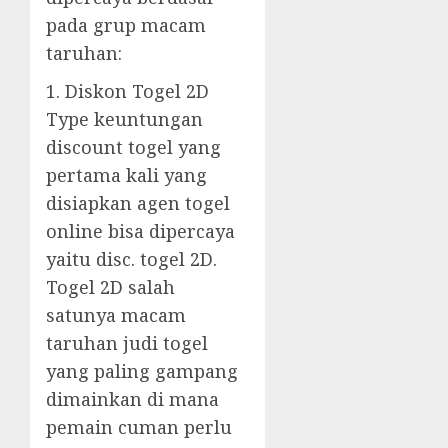
pada grup macam
taruhan:
1. Diskon Togel 2D
Type keuntungan
discount togel yang
pertama kali yang
disiapkan agen togel
online bisa dipercaya
yaitu disc. togel 2D.
Togel 2D salah
satunya macam
taruhan judi togel
yang paling gampang
dimainkan di mana
pemain cuman perlu