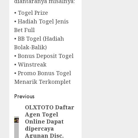
diantaranya misalnya:
• Togel Prize
• Hadiah Togel Jenis
Bet Full
• BB Togel (Hadiah
Bolak-Balik)
• Bonus Deposit Togel
• Winstreak
• Promo Bonus Togel
Menarik Terkomplet
Post
Previous
navigation
OLXTOTO Daftar
Previous
Agen Togel
post:
Online Dapat
dipercaya
Agunan Disc.