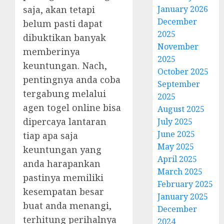
saja, akan tetapi
January 2026
December
belum pasti dapat
2025
dibuktikan banyak
November
memberinya
2025
keuntungan. Nach,
October 2025
pentingnya anda coba
September
tergabung melalui
2025
agen togel online bisa
August 2025
dipercaya lantaran
July 2025
June 2025
tiap apa saja
May 2025
keuntungan yang
April 2025
anda harapankan
March 2025
pastinya memiliki
February 2025
kesempatan besar
January 2025
buat anda menangi,
December
terhitung perihalnya
2024