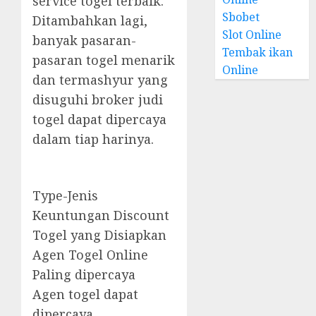
service togel terbaik.
Sbobet
Ditambahkan lagi,
Slot Online
banyak pasaran-
Tembak ikan
pasaran togel menarik
Online
dan termashyur yang
disuguhi broker judi
togel dapat dipercaya
dalam tiap harinya.
Type-Jenis
Keuntungan Discount
Togel yang Disiapkan
Agen Togel Online
Paling dipercaya
Agen togel dapat
dipercaya