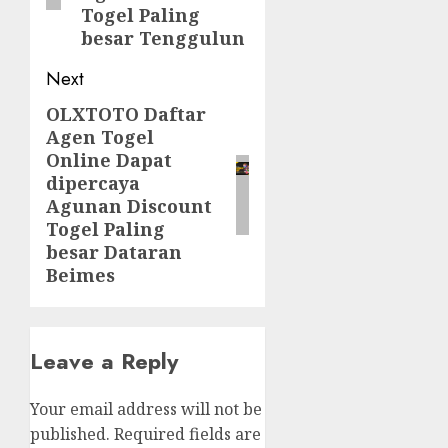
Togel Paling
besar Tenggulun
Next
OLXTOTO Daftar
Next
Agen Togel
post:
Online Dapat
dipercaya
Agunan Discount
Togel Paling
besar Dataran
Beimes
Leave a Reply
Your email address will not be
published.
Required fields are