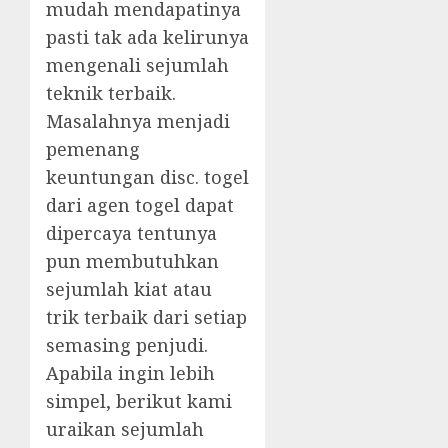
mudah mendapatinya
pasti tak ada kelirunya
mengenali sejumlah
teknik terbaik.
Masalahnya menjadi
pemenang
keuntungan disc. togel
dari agen togel dapat
dipercaya tentunya
pun membutuhkan
sejumlah kiat atau
trik terbaik dari setiap
semasing penjudi.
Apabila ingin lebih
simpel, berikut kami
uraikan sejumlah