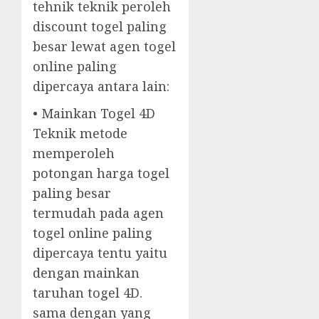
tehnik teknik peroleh
discount togel paling
besar lewat agen togel
online paling
dipercaya antara lain:
• Mainkan Togel 4D
Teknik metode
memperoleh
potongan harga togel
paling besar
termudah pada agen
togel online paling
dipercaya tentu yaitu
dengan mainkan
taruhan togel 4D.
sama dengan yang