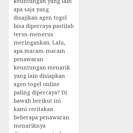
keuntungan yang lain
apa saja yang
disajikan agen togel
bisa dipercaya pastilah
terus-menerus
meringankan. Lalu,
apa macam-macam
penawaran
keuntungan menarik
yang lain disiapkan
agen togel online
paling dipercaya? Di
bawah berikut ini
kami ceritakan
beberapa penawaran
menariknya