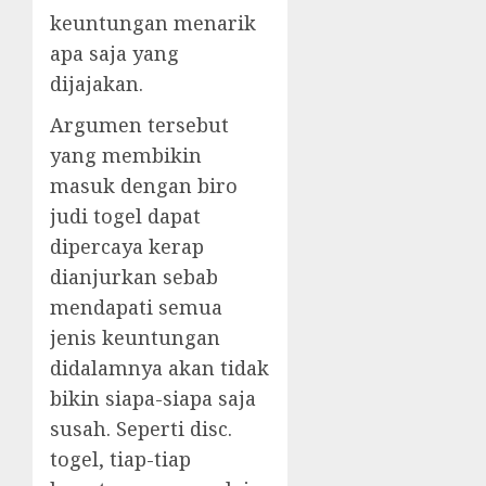
keuntungan menarik
apa saja yang
dijajakan.
Argumen tersebut
yang membikin
masuk dengan biro
judi togel dapat
dipercaya kerap
dianjurkan sebab
mendapati semua
jenis keuntungan
didalamnya akan tidak
bikin siapa-siapa saja
susah. Seperti disc.
togel, tiap-tiap