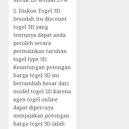
2. Diskon Togel 3D
Sesudah itu discount
togel 3D yang
tentunya dapat anda
peroleh secara
permainkan taruhan
togel type 3D.
Keuntungan potongan
harga togel 3D ini
bertambah besar dari
model togel 2D karena
agen togel online
dapat dipercaya
menjajakan potongan
harga togel 3D ialah