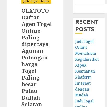
Judi Togel Online
OLXTOTO
Daftar
RECENT
Agen Togel
POSTS
Online
Paling
Judi Togel
dipercaya
Online
Agunan
Memahami
Potongan
Regulasi dan
harga
Aspek
Togel
Keamanan
Paling
Platform
besar
Internet
dengan
Pulau
Mudah
Dullah
Judi Togel
Selatan