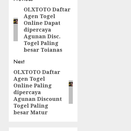
navigation
OLXTOTO Daftar
Previous
Agen Togel
post:
Online Dapat
dipercaya
Agunan Disc.
Togel Paling
besar Toianas
Next
OLXTOTO Daftar
Next
Agen Togel
post:
Online Paling
dipercaya
Agunan Discount
Togel Paling
besar Matur