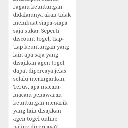
ragam keuntungan
didalamnya akan tidak
membuat siapa-siapa
saja sukar. Seperti
discount togel, tiap-
tiap keuntungan yang
lain apa saja yang
disajikan agen togel
dapat dipercaya jelas
selalu meringankan.
Terus, apa macam-
macam penawaran
keuntungan menarik
yang lain disajikan
agen togel online
paling dipercaya?