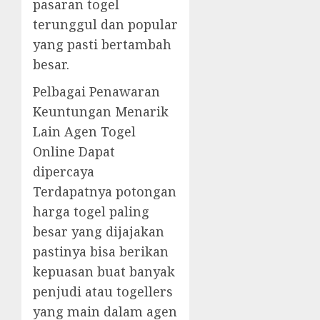
pasaran togel
terunggul dan popular
yang pasti bertambah
besar.
Pelbagai Penawaran
Keuntungan Menarik
Lain Agen Togel
Online Dapat
dipercaya
Terdapatnya potongan
harga togel paling
besar yang dijajakan
pastinya bisa berikan
kepuasan buat banyak
penjudi atau togellers
yang main dalam agen