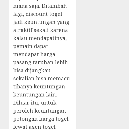
mana saja. Ditambah
lagi, discount togel
jadi keuntungan yang
atraktif sekali karena
kalau mendapatinya,
pemain dapat
mendapat harga
pasang taruhan lebih
bisa dijangkau
sekalian bisa memacu
tibanya keuntungan-
keuntungan lain.
Diluar itu, untuk
peroleh keuntungan
potongan harga togel
lewat agen togel