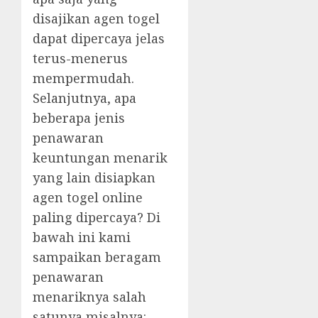
disajikan agen togel
dapat dipercaya jelas
terus-menerus
mempermudah.
Selanjutnya, apa
beberapa jenis
penawaran
keuntungan menarik
yang lain disiapkan
agen togel online
paling dipercaya? Di
bawah ini kami
sampaikan beragam
penawaran
menariknya salah
satunya misalnya: