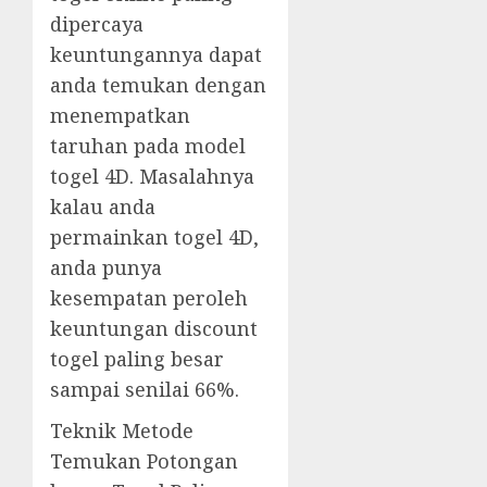
dipercaya
keuntungannya dapat
anda temukan dengan
menempatkan
taruhan pada model
togel 4D. Masalahnya
kalau anda
permainkan togel 4D,
anda punya
kesempatan peroleh
keuntungan discount
togel paling besar
sampai senilai 66%.
Teknik Metode
Temukan Potongan