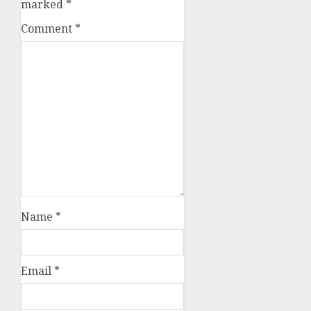
marked
*
Comment
*
Name
*
Email
*