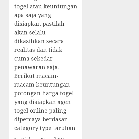
togel atau keuntungan
apa saja yang
disiapkan pastilah
akan selalu
dikasihkan secara
realitas dan tidak
cuma sekedar
penawaran saja.
Berikut macam-
macam keuntungan
potongan harga togel
yang disiapkan agen
togel online paling
dipercaya berdasar
category type taruhan: