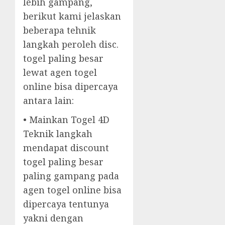
lebih gampang,
berikut kami jelaskan
beberapa tehnik
langkah peroleh disc.
togel paling besar
lewat agen togel
online bisa dipercaya
antara lain:
• Mainkan Togel 4D
Teknik langkah
mendapat discount
togel paling besar
paling gampang pada
agen togel online bisa
dipercaya tentunya
yakni dengan