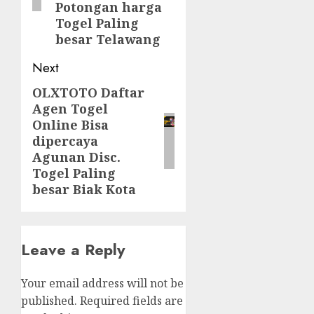
Potongan harga
Togel Paling
besar Telawang
Next
OLXTOTO Daftar
Next
Agen Togel
post:
Online Bisa
dipercaya
Agunan Disc.
Togel Paling
besar Biak Kota
Leave a Reply
Your email address will not be
published.
Required fields are