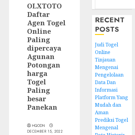
OLXTOTO
Daftar
RECENT
Agen Togel
POSTS
Online
Paling
Judi Togel
dipercaya
Online
Agunan
Tinjauan
Potongan
Mengenai
harga
Pengelolaan
Togel
Data Dan
Paling
Informasi
besar
Platform Yang
Mudah dan
Panekan
Aman
Prediksi Togel
HQODN
Mengenal
DECEMBER 15, 2022