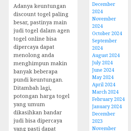
December
Adanya keuntungan
2024
discount togel paling
November
besar, pastinya main
2024
judi togel dalam agen
October 2024
togel online bisa
September
dipercaya dapat
2024
menolong anda
August 2024
July 2024
menghimpun makin
June 2024
banyak beberapa
May 2024
pundi keuntungan.
April 2024
Ditambah lagi,
March 2024
potongan harga togel
February 2024
yang umum
January 2024
dikasihkan bandar
December
judi bisa dipercaya
2023
yang pasti dapat
November