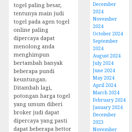
December
togel paling besar,
2024
tentunya main judi
November
togel pada agen togel
2024
online paling
October 2024
dipercaya dapat
September
menolong anda
2024
menghimpun
August 2024
bertambah banyak
July 2024
June 2024
beberapa pundi
May 2024
keuntungan.
April 2024
Ditambah lagi,
March 2024
potongan harga togel
February 2024
yang umum diberi
January 2024
broker judi dapat
December
dipercaya yang pasti
2023
dapat beberapa bettor
November