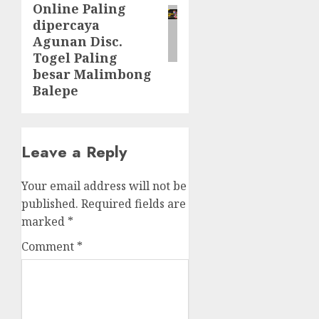
Online Paling
dipercaya
Agunan Disc.
Togel Paling
besar Malimbong
Balepe
Leave a Reply
Your email address will not be
published.
Required fields are
marked
*
Comment
*