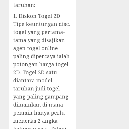
taruhan:
1. Diskon Togel 2D
Tipe keuntungan disc.
togel yang pertama-
tama yang disajikan
agen togel online
paling dipercaya ialah
potongan harga togel
2D. Togel 2D satu
diantara model
taruhan judi togel
yang paling gampang
dimainkan di mana
pemain hanya perlu
menerka 2 angka
keluaran saja. Tetapi,