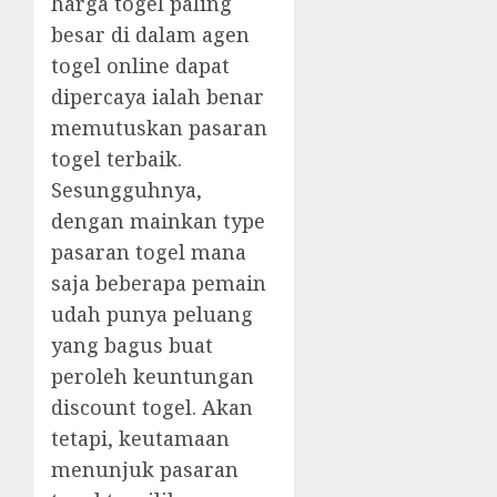
harga togel paling
besar di dalam agen
togel online dapat
dipercaya ialah benar
memutuskan pasaran
togel terbaik.
Sesungguhnya,
dengan mainkan type
pasaran togel mana
saja beberapa pemain
udah punya peluang
yang bagus buat
peroleh keuntungan
discount togel. Akan
tetapi, keutamaan
menunjuk pasaran