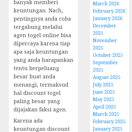
banyak memberi
March 2026
keuntungan. Nach,
February 2026
pentingnya anda coba
January 2026
December
tergabung melalui
2025
agen togel online bisa
November
dipercaya karena tiap
2025
apa saja keuntungan
October 2025
yang anda harapankan
September
tentu berpeluang
2025
besar buat anda
August 2025
menangi, termaksud
July 2025
June 2025
hal discount togel
May 2025
paling besar yang
April 2025
dijajakan faksi agen.
March 2025
Karena ada
February 2025
keuntungan discount
January 2025