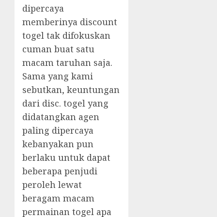
dipercaya
memberinya discount
togel tak difokuskan
cuman buat satu
macam taruhan saja.
Sama yang kami
sebutkan, keuntungan
dari disc. togel yang
didatangkan agen
paling dipercaya
kebanyakan pun
berlaku untuk dapat
beberapa penjudi
peroleh lewat
beragam macam
permainan togel apa