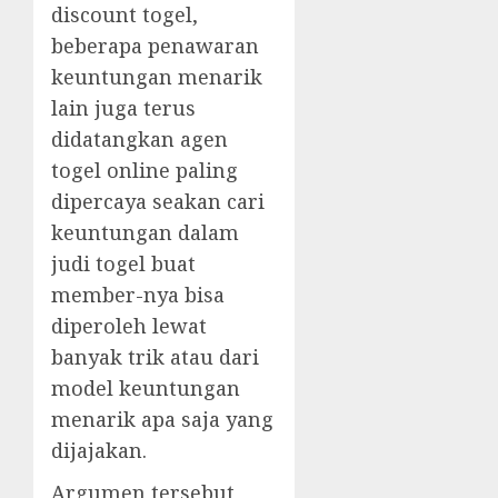
discount togel,
beberapa penawaran
keuntungan menarik
lain juga terus
didatangkan agen
togel online paling
dipercaya seakan cari
keuntungan dalam
judi togel buat
member-nya bisa
diperoleh lewat
banyak trik atau dari
model keuntungan
menarik apa saja yang
dijajakan.
Argumen tersebut